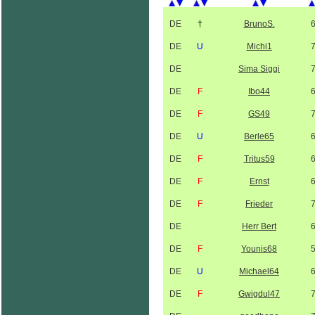
DE
†
BrunoS.
DE
U
Michi1
DE
Sima Siggi
DE
F
Ibo44
DE
F
GS49
DE
U
Berle65
DE
F
Tritus59
DE
F
Ernst
DE
F
Frieder
DE
Herr Bert
DE
F
Younis68
DE
U
Michael64
DE
F
Gwigdul47