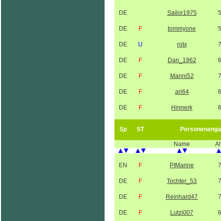
DE
Sailor1975
DE
F
tommyone
DE
U
rotx
DE
F
Dan_1962
DE
F
Manni52
DE
F
ari64
DE
F
Hinnerk
Sp
ST
Personenanga
Name
Al
EN
F
PIMarine
DE
F
Tochter_53
DE
F
Reinhard47
DE
F
Lutzi007