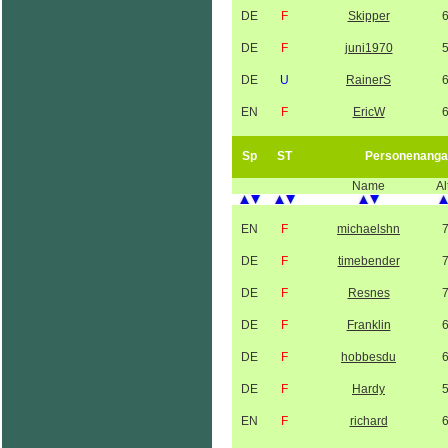
DE
F
Skipper
DE
F
juni1970
DE
U
RainerS
EN
F
EricW
Sp
ST
Personenanga
Name
Al
EN
F
michaelshn
DE
F
timebender
DE
F
Resnes
DE
F
Franklin
DE
F
hobbesdu
DE
F
Hardy
EN
F
richard