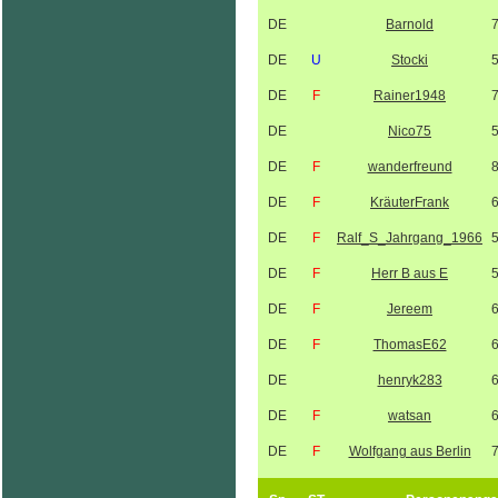
DE
Barnold
DE
U
Stocki
DE
F
Rainer1948
DE
Nico75
DE
F
wanderfreund
DE
F
KräuterFrank
DE
F
Ralf_S_Jahrgang_1966
DE
F
Herr B aus E
DE
F
Jereem
DE
F
ThomasE62
DE
henryk283
DE
F
watsan
DE
F
Wolfgang aus Berlin