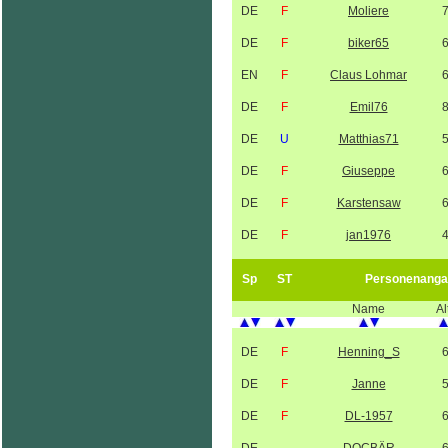
DE
F
Moliere
DE
F
biker65
EN
F
Claus Lohmar
DE
F
Emil76
DE
U
Matthias71
DE
F
Giuseppe
DE
F
Karstensaw
DE
F
jan1976
Sp
ST
Personenanga
Name
Al
DE
F
Henning_S
DE
F
Janne
DE
F
DL-1957