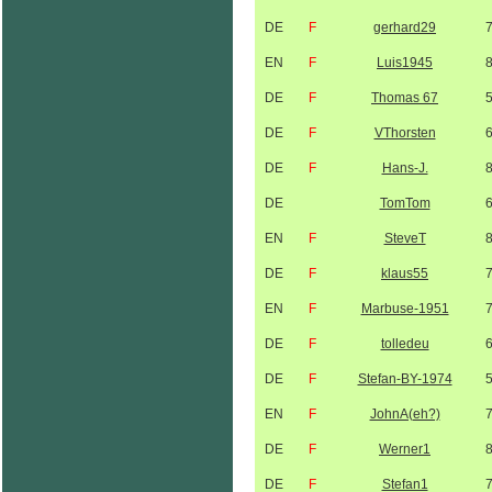
DE
F
gerhard29
EN
F
Luis1945
DE
F
Thomas 67
DE
F
VThorsten
DE
F
Hans-J.
DE
TomTom
EN
F
SteveT
DE
F
klaus55
EN
F
Marbuse-1951
DE
F
tolledeu
DE
F
Stefan-BY-1974
EN
F
JohnA(eh?)
DE
F
Werner1
DE
F
Stefan1