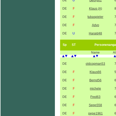
DE
U
Georg61
DE
F
Klaus (A)
DE
F
tubaspieler
DE
F
Advo
DE
U
Harald48
Sp
ST
Personenanga
Name
Al
DE
oldcopman53
DE
F
Klaus66
DE
F
Bernd56
DE
F
michele
DE
F
Fred63
DE
F
SeppS58
DE
F
pepe1961