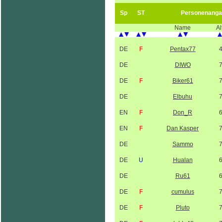
Sp
ST
Personenanga
Name
Al
DE
F
Pentax77
DE
DIWO
DE
F
Biker61
DE
Elbuhu
EN
F
Don_R
EN
F
Dan Kasper
DE
Sammo
DE
U
Hualan
DE
Ru61
DE
F
cumulus
DE
F
Pluto