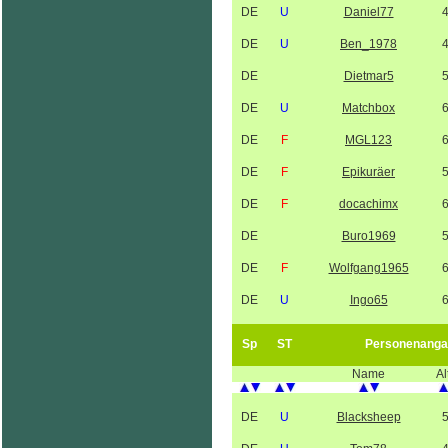
DE
U
Daniel77
DE
U
Ben_1978
DE
Dietmar5
DE
U
Matchbox
DE
F
MGL123
DE
F
Epikuräer
DE
F
docachimx
DE
Buro1969
DE
F
Wolfgang1965
DE
U
Ingo65
Sp
ST
Personenanga
Name
Al
DE
U
Blacksheep