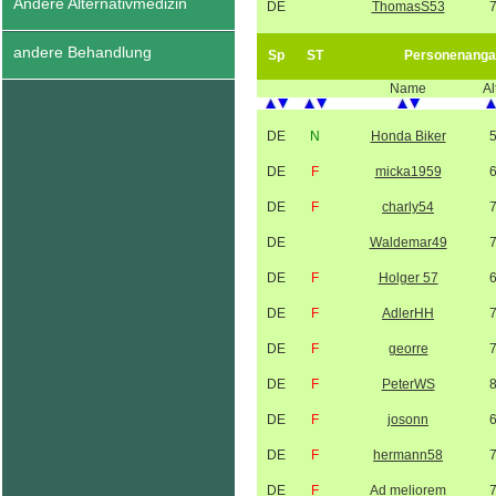
Andere Alternativmedizin
DE
ThomasS53
andere Behandlung
Sp
ST
Personenanga
Name
Al
DE
N
Honda Biker
DE
F
micka1959
DE
F
charly54
DE
Waldemar49
DE
F
Holger 57
DE
F
AdlerHH
DE
F
georre
DE
F
PeterWS
DE
F
josonn
DE
F
hermann58
DE
F
Ad meliorem