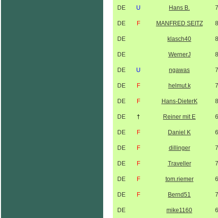
DE
U
Hans B.
DE
F
MANFRED SEITZ
DE
klasch40
DE
WernerJ
DE
U
ngawas
DE
F
helmut.k
DE
F
Hans-DieterK
DE
†
Reiner mit E
DE
F
Daniel K
DE
F
dillinger
DE
F
Traveller
DE
F
tom.riemer
DE
F
Bernd51
DE
mike1160