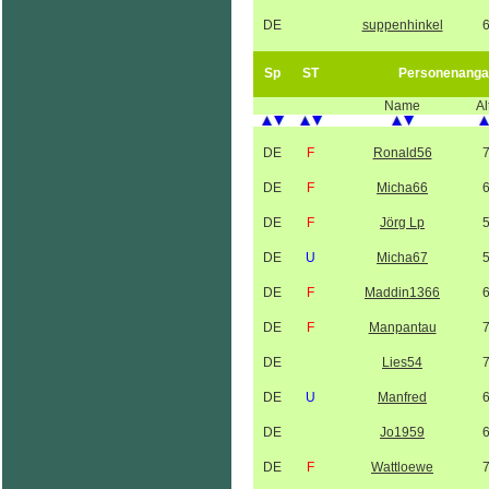
DE
suppenhinkel
Sp
ST
Personenanga
Name
Al
DE
F
Ronald56
DE
F
Micha66
DE
F
Jörg Lp
DE
U
Micha67
DE
F
Maddin1366
DE
F
Manpantau
DE
Lies54
DE
U
Manfred
DE
Jo1959
DE
F
Wattloewe