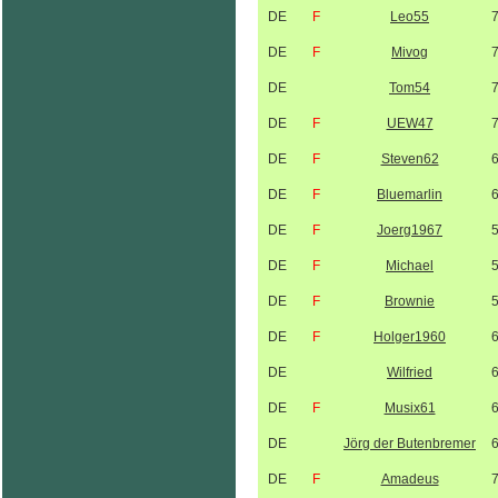
DE
F
Leo55
DE
F
Mivog
DE
Tom54
DE
F
UEW47
DE
F
Steven62
DE
F
Bluemarlin
DE
F
Joerg1967
DE
F
Michael
DE
F
Brownie
DE
F
Holger1960
DE
Wilfried
DE
F
Musix61
DE
Jörg der Butenbremer
DE
F
Amadeus