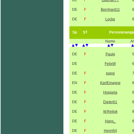
DE
F
Guenter77
DE
F
Bernhard11
DE
F
Locke
Sp
ST
Personenanga
Name
Al
DE
F
Paule
DE
FelixW
DE
F
papsi
EN
F
KarlEmagne
DE
F
Hoppela
DE
F
Dieter61
DE
F
W.Rellok
DE
F
Hans_
DE
F
Henri64