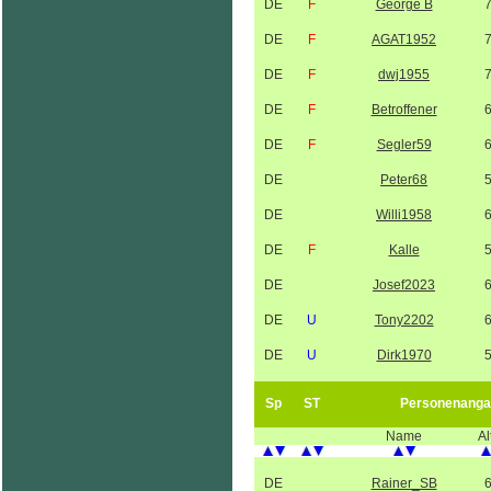
DE
F
George B
DE
F
AGAT1952
DE
F
dwj1955
DE
F
Betroffener
DE
F
Segler59
DE
Peter68
DE
Willi1958
DE
F
Kalle
DE
Josef2023
DE
U
Tony2202
DE
U
Dirk1970
Sp
ST
Personenanga
Name
Al
DE
Rainer_SB