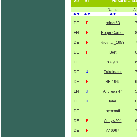
Sp
ST
Personenanga
Name
Al
DE
F
rainer63
EN
F
Roger Carnell
DE
F
dietmar_1953
DE
F
Bert
DE
psky07
DE
U
Palatinator
DE
F
HH-1965
EN
U
Andreas 47
DE
U
tybe
DE
bymmoft
DE
F
Andyw204
DE
F
A46997