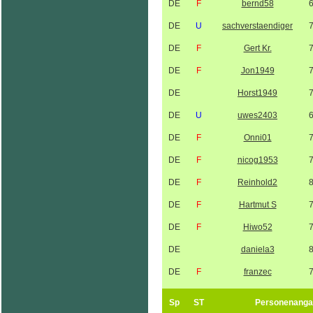
DE
F
bernd58
DE
U
sachverstaendiger
DE
F
Gert Kr.
DE
F
Jon1949
DE
Horst1949
DE
U
uwes2403
DE
F
Onni01
DE
F
nicog1953
DE
F
Reinhold2
DE
F
Hartmut S
DE
F
Hiwo52
DE
daniela3
DE
F
franzec
Sp
ST
Personenanga