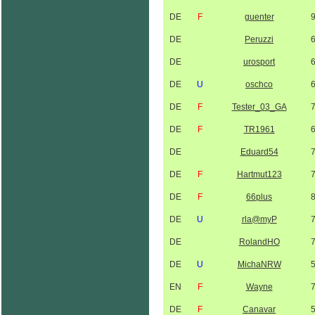
DE
F
guenter
DE
Peruzzi
DE
urosport
DE
U
oschco
DE
F
Tester_03_GA
DE
F
TR1961
DE
Eduard54
DE
F
Hartmut123
DE
F
66plus
DE
U
rla@myP
DE
RolandHO
DE
U
MichaNRW
EN
F
Wayne
DE
F
Canavar