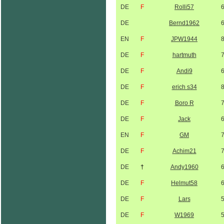
DE
F
Rolli57
DE
Bernd1962
EN
F
JPW1944
DE
F
hartmuth
DE
F
Andi9
DE
F
erich s34
DE
F
Boro R
DE
F
Jack
EN
F
GM
DE
F
Achim21
DE
†
Andy1960
DE
F
Helmut58
DE
F
Lars
DE
F
W1969