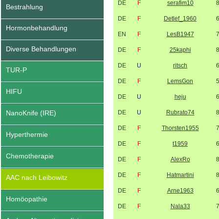
DE
F
serafim10
Bestrahlung
DE
F
Detlef_1960
Hormonbehandlung
EN
F
LesB1947
Diverse Behandlungen
DE
F
25kaphi
DE
U
ritsch
TUR-P
DE
F
LemsGon
HIFU
DE
U
heju
NanoKnife (IRE)
DE
U
Rubrato74
DE
F
Thorsten1955
Hyperthermie
DE
F
t1959
Chemotherapie
DE
F
AlexRo
DE
F
Hatmartini
AAC nach Leibowitz
DE
F
Arne1963
Homöopathie
DE
F
Nala33