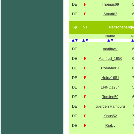
DE
F
Thomas69
DE
F
Smart63
Sp
ST
Personenanga
Name
Al
DE
martinwk
DE
F
Manfred_1956
DE
F
Romano61
DE
F
Heinz1951
DE
F
ENNO1234
DE
F
Torsten59
DE
F
Juergen Hamburg
DE
F
Klaus52
DE
F
Rietzy