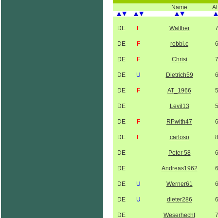
Name
Al
DE
F
Walther
DE
F
robbi.c
DE
F
Chrisi
DE
U
Dietrich59
DE
F
AT_1966
DE
Levil13
DE
F
RPwith47
DE
F
carloso
DE
Peter 58
DE
Andreas1962
DE
U
Werner61
DE
U
dieter286
DE
Weserhecht