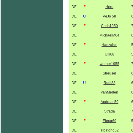
DE
F
Hero
DE
U
PeJo 58
DE
F
Chris1950
DE
F
MichaelM64
DE
F
Hanzahm
DE
F
Ulli68
DE
F
werner1955
DE
F
Streusel
DE
U
Rudi88
DE
F
vanMerlen
DE
F
Andreas59
DE
Strada
DE
F
Elmar69
DE
F
Tibatong62