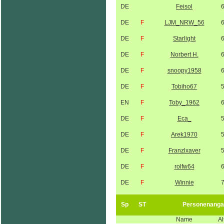
DE
Feisol
DE
F
LJM_NRW_56
DE
F
Starlight
DE
F
Norbert H.
DE
F
snoopy1958
DE
F
Tobiho67
EN
F
Toby_1962
DE
F
Eca_
DE
F
Arek1970
DE
F
Franzlxaver
DE
F
rolfw64
DE
F
Winnie
Sp
ST
Personenanga
Name
Al