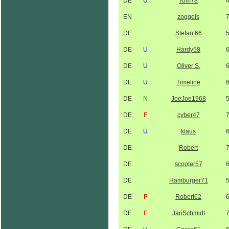
DE
U
Tom78
EN
zoggels
DE
Stefan 66
DE
U
Hardy58
DE
U
Oliver S.
DE
U
Timeline
DE
N
JoeJoe1968
DE
F
cyber47
DE
U
klaus
DE
Robert
DE
scooter57
DE
Hamburger71
DE
F
Robert62
DE
F
JanSchmidt