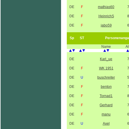
DE
F
mathias60
DE
F
HeinrichS
DE
F
jabo59
Sp
ST
Personenanga
Name
Al
DE
Karl_ue
DE
F
WK 1951
DE
U
buschreiter
DE
F
benton
DE
F
Tornad1
DE
F
Gerhard
DE
F
manu
DE
U
Axel