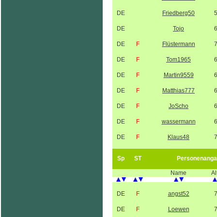
DE
Friedberg50
DE
Tojo
DE
F
Flüstermann
DE
F
Tom1965
DE
F
Martin9559
DE
F
Matthias777
DE
F
JoScho
DE
F
wassermann
DE
F
Klaus48
Sp
ST
Personenanga
Name
Al
DE
F
angst52
DE
F
Loewen