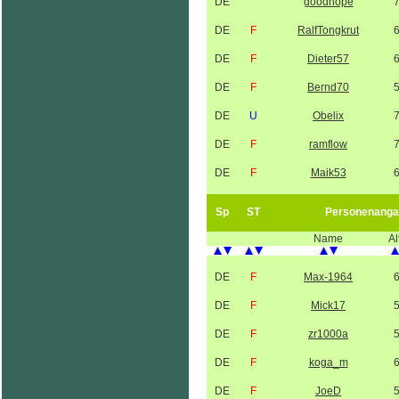
DE
goodhope
DE
F
RalfTongkrut
DE
F
Dieter57
DE
F
Bernd70
DE
U
Obelix
DE
F
ramflow
DE
F
Maik53
Sp
ST
Personenanga
Name
Al
DE
F
Max-1964
DE
F
Mick17
DE
F
zr1000a
DE
F
koga_m
DE
F
JoeD