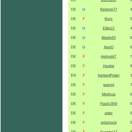
DE
DOCBÄR
DE
U
Redone77
DE
F
thors
DE
U
ElBe22
DE
U
Martin65
DE
U
AlexO
DE
F
Helmut47
DE
F
Huskie
EN
F
HerbertPrater
DE
F
guenni
DE
F
Medicus
DE
F
Flash1959
DE
F
aster
DE
F
spitzmuck