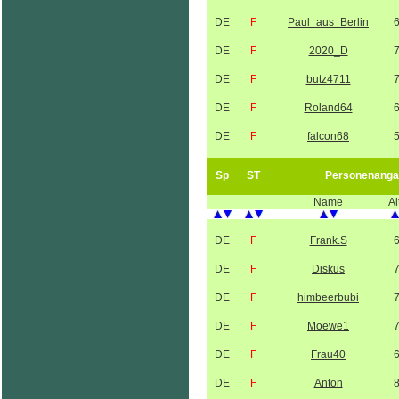
DE
F
Paul_aus_Berlin
DE
F
2020_D
DE
F
butz4711
DE
F
Roland64
DE
F
falcon68
Sp
ST
Personenanga
Name
Al
DE
F
Frank.S
DE
F
Diskus
DE
F
himbeerbubi
DE
F
Moewe1
DE
F
Frau40
DE
F
Anton