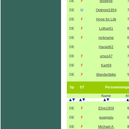
DE
F
dolde48
DE
U
Optimist1954
DE
F
Hope for Life
DE
F
Lothar61
DE
F
nickname
DE
Harald62
DE
F
ursus47
DE
F
Karl69
DE
F
Wanderfalke
Sp
ST
Personenanga
Name
Al
DE
F
Ehre1959
DE
F
guwipalu
DE
F
Michael A.