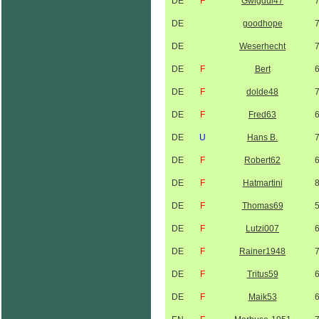
DE
F
Gwigdul47
DE
goodhope
DE
Weserhecht
DE
F
Bert
DE
F
dolde48
DE
F
Fred63
DE
U
Hans B.
DE
F
Robert62
DE
F
Hatmartini
DE
F
Thomas69
DE
F
Lutzi007
DE
F
Rainer1948
DE
F
Tritus59
DE
F
Maik53