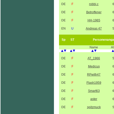
DE
F
robbi.c
DE
F
Betroffener
DE
F
HH-1965
EN
U
Andreas 47
Sp
ST
Personenanga
Name
Al
DE
F
AT_1966
DE
F
Medicus
DE
F
RPwith47
DE
F
Flash1959
DE
F
Smart63
DE
F
aster
DE
F
spitzmuck