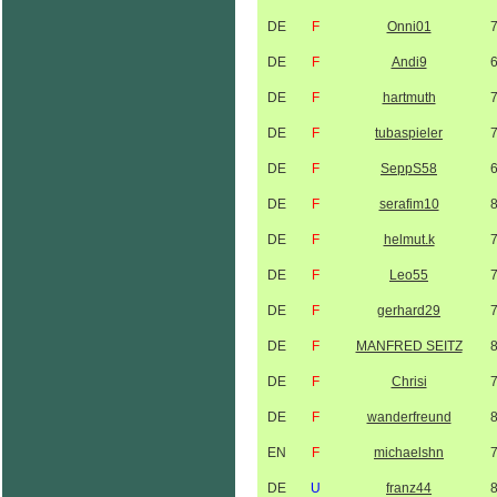
DE
F
Onni01
DE
F
Andi9
DE
F
hartmuth
DE
F
tubaspieler
DE
F
SeppS58
DE
F
serafim10
DE
F
helmut.k
DE
F
Leo55
DE
F
gerhard29
DE
F
MANFRED SEITZ
DE
F
Chrisi
DE
F
wanderfreund
EN
F
michaelshn
DE
U
franz44