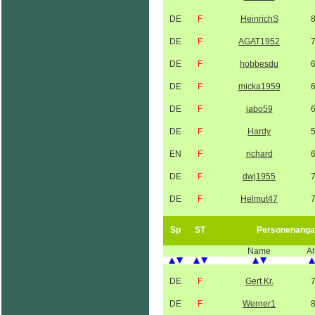
DE
F
HeinrichS
DE
F
AGAT1952
DE
F
hobbesdu
DE
F
micka1959
DE
F
jabo59
DE
F
Hardy
EN
F
richard
DE
F
dwj1955
DE
F
Helmut47
Sp
ST
Personenanga
Name
Al
DE
F
Gert Kr.
DE
F
Werner1