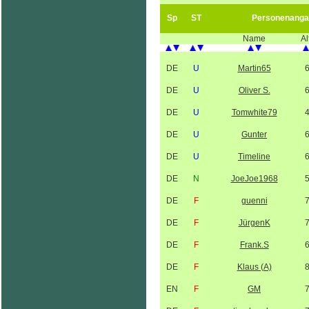
Sp
ST
Personenanga
Name
Al
DE
U
Martin65
DE
U
Oliver S.
DE
U
Tomwhite79
DE
U
Gunter
DE
U
Timeline
DE
N
JoeJoe1968
DE
F
guenni
DE
F
JürgenK
DE
F
Frank.S
DE
F
Klaus (A)
EN
F
GM