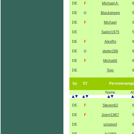
DE
F
Michael A.
DE
U
Blacksheep
DE
F
Michael
DE
Sailor1975
DE
F
AlexRo
DE
U
dieter286
DE
F
Micha66
DE
Tojo
Sp
ST
Personenanga
Name
Al
DE
F
Steven62
DE
F
Joerg1967
DE
urosport