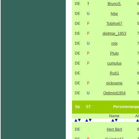
DE
†
BrunoS.
DE
U
tybe
DE
F
Tobiho67
DE
F
dietmar_1953
DE
U
rotx
DE
F
Pluto
DE
F
cumulus
DE
Ru61
DE
F
nickname
DE
U
Optimist1954
Sp
ST
Personenanga
Name
Al
DE
Herr Bert