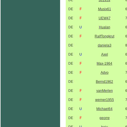
DE
Jo1959
DE
F
Musix61
DE
F
UEW47
DE
U
Hualan
DE
F
RalfTongkrut
DE
daniela3
DE
U
Axel
DE
F
Max-1964
DE
F
Advo
DE
Bernd1962
DE
F
vanMerlen
DE
F
werner1955
DE
U
Michael64
DE
F
georre