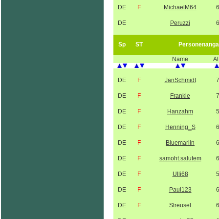
DE
F
MichaelM64
DE
Peruzzi
Sp
ST
Personenanga
Name
Al
DE
F
JanSchmidt
DE
F
Frankie
DE
F
Hanzahm
DE
F
Henning_S
DE
F
Bluemarlin
DE
F
samoht.salutem
DE
F
Ulli68
DE
F
Paul123
DE
F
Streusel