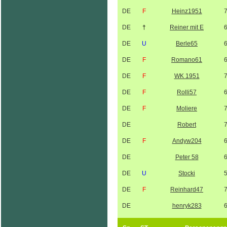
DE
F
Heinz1951
DE
†
Reiner mit E
DE
U
Berle65
DE
F
Romano61
DE
F
WK 1951
DE
F
Rolli57
DE
F
Moliere
DE
Robert
DE
F
Andyw204
DE
Peter 58
DE
U
Stocki
DE
F
Reinhard47
DE
henryk283