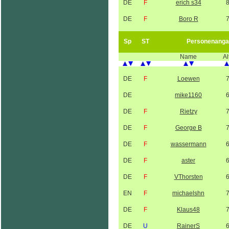
DE
F
erich s34
DE
F
Boro R
Sp
ST
Personenanga
Name
Al
DE
F
Loewen
DE
mike1160
DE
F
Rietzy
DE
F
George B
DE
F
wassermann
DE
F
aster
DE
F
VThorsten
EN
F
michaelshn
DE
F
Klaus48
DE
U
RainerS