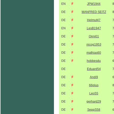
EN
F
JPW1944
DE
F
MANFRED SEITZ
DE
F
Helmut47
EN
F
LesB1947
DE
F
Onni01
DE
F
nicog1953
DE
F
mathias60
DE
F
hobbesdu
DE
Eduard54
DE
F
Andi9
DE
F
66plus
DE
F
Leo55
DE
F
gerhard29
DE
F
SeppS58