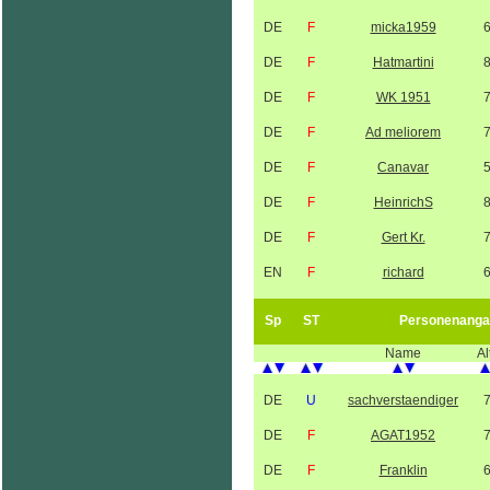
DE
F
micka1959
DE
F
Hatmartini
DE
F
WK 1951
DE
F
Ad meliorem
DE
F
Canavar
DE
F
HeinrichS
DE
F
Gert Kr.
EN
F
richard
Sp
ST
Personenanga
Name
Al
DE
U
sachverstaendiger
DE
F
AGAT1952
DE
F
Franklin