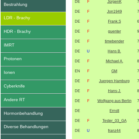
DE
F
JürgenK
Bestrahlung
DE
F
Jon1949
LDR - Brachy
DE
F
Frank.S
HDR - Brachy
DE
F
guenter
DE
F
timebender
IMRT
DE
U
Hans B.
Protonen
DE
F
Michael A.
EN
F
GM
Ionen
DE
F
Juergen Hamburg
Cyberknife
DE
F
Hans-J.
Andere RT
DE
F
Wolfgang aus Berlin
DE
Ernstt
Hormonbehandlung
DE
F
Tester_03_GA
Diverse Behandlungen
DE
U
franz44