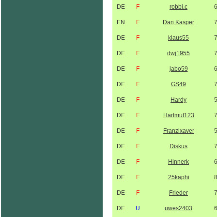
DE
F
robbi.c
EN
F
Dan Kasper
DE
F
klaus55
DE
F
dwj1955
DE
F
jabo59
DE
F
GS49
DE
F
Hardy
DE
F
Hartmut123
DE
F
Franzlxaver
DE
F
Diskus
DE
F
Hinnerk
DE
F
25kaphi
DE
F
Frieder
DE
U
uwes2403