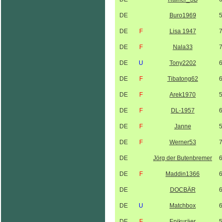
DE
Buro1969
DE
F
Lisa 1947
DE
F
Nala33
DE
U
Tony2202
DE
F
Tibatong62
DE
F
Arek1970
DE
F
DL-1957
DE
F
Janne
DE
F
Werner53
DE
Jörg der Butenbremer
DE
F
Maddin1366
DE
DOCBÄR
DE
U
Matchbox
DE
F
Epikuräer