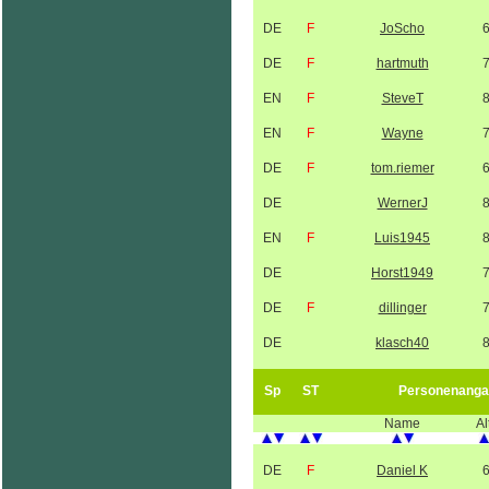
DE
F
JoScho
DE
F
hartmuth
EN
F
SteveT
EN
F
Wayne
DE
F
tom.riemer
DE
WernerJ
EN
F
Luis1945
DE
Horst1949
DE
F
dillinger
DE
klasch40
Sp
ST
Personenanga
Name
Al
DE
F
Daniel K