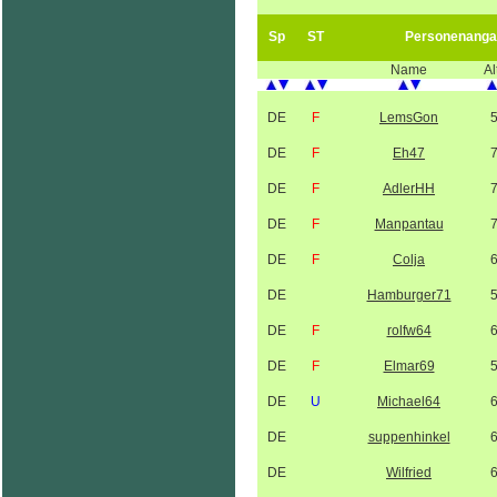
Sp
ST
Personenanga
Name
Al
DE
F
LemsGon
DE
F
Eh47
DE
F
AdlerHH
DE
F
Manpantau
DE
F
Colja
DE
Hamburger71
DE
F
rolfw64
DE
F
Elmar69
DE
U
Michael64
DE
suppenhinkel
DE
Wilfried