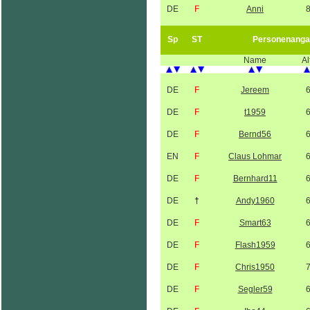
DE
F
Anni
Sp
ST
Personenanga
Name
Al
DE
F
Jereem
DE
F
t1959
DE
F
Bernd56
EN
F
Claus Lohmar
DE
F
Bernhard11
DE
†
Andy1960
DE
F
Smart63
DE
F
Flash1959
DE
F
Chris1950
DE
F
Segler59