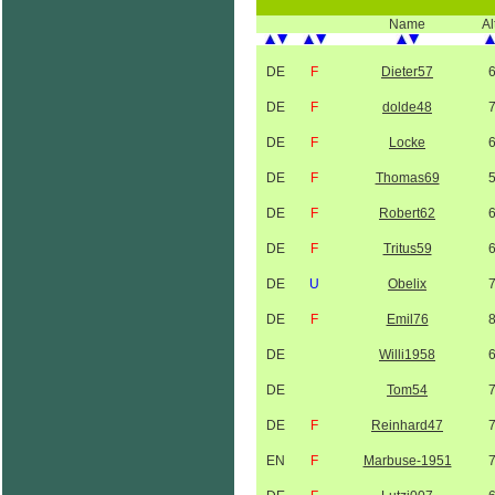
Name
Al
DE
F
Dieter57
DE
F
dolde48
DE
F
Locke
DE
F
Thomas69
DE
F
Robert62
DE
F
Tritus59
DE
U
Obelix
DE
F
Emil76
DE
Willi1958
DE
Tom54
DE
F
Reinhard47
EN
F
Marbuse-1951