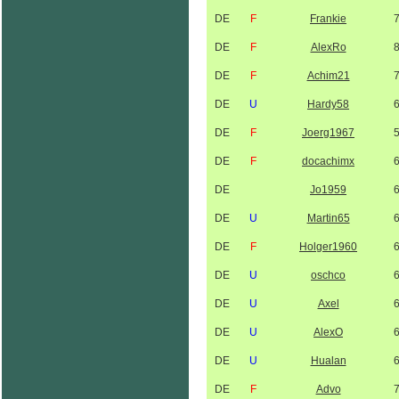
DE
F
Frankie
DE
F
AlexRo
DE
F
Achim21
DE
U
Hardy58
DE
F
Joerg1967
DE
F
docachimx
DE
Jo1959
DE
U
Martin65
DE
F
Holger1960
DE
U
oschco
DE
U
Axel
DE
U
AlexO
DE
U
Hualan
DE
F
Advo