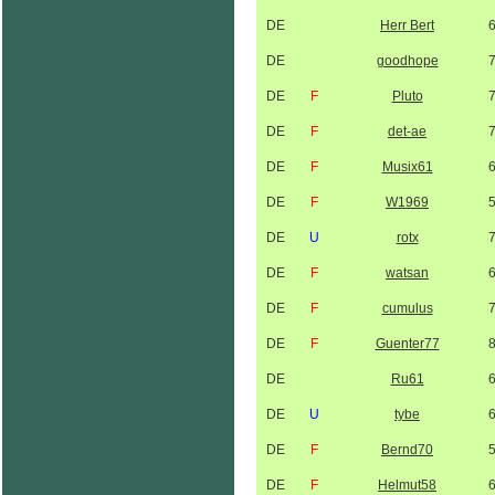
DE
Herr Bert
DE
goodhope
DE
F
Pluto
DE
F
det-ae
DE
F
Musix61
DE
F
W1969
DE
U
rotx
DE
F
watsan
DE
F
cumulus
DE
F
Guenter77
DE
Ru61
DE
U
tybe
DE
F
Bernd70
DE
F
Helmut58