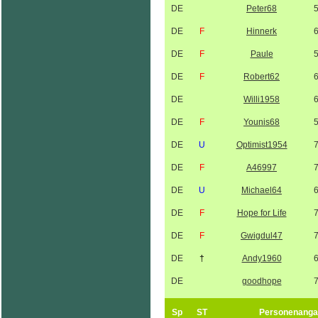
DE
Peter68
DE
F
Hinnerk
DE
F
Paule
DE
F
Robert62
DE
Willi1958
DE
F
Younis68
DE
U
Optimist1954
DE
F
A46997
DE
U
Michael64
DE
F
Hope for Life
DE
F
Gwigdul47
DE
†
Andy1960
DE
goodhope
Sp
ST
Personenanga