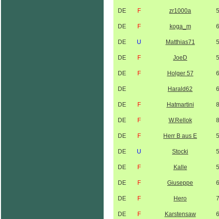
DE
F
zr1000a
DE
F
koga_m
DE
U
Matthias71
DE
F
JoeD
DE
F
Holger 57
DE
Harald62
DE
F
Hatmartini
DE
F
W.Rellok
DE
F
Herr B aus E
DE
U
Stocki
DE
F
Kalle
DE
F
Giuseppe
DE
F
Hero
DE
F
Karstensaw