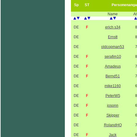
Sp
ST
Personenanga
Name
Al
DE
F
erich s34
DE
Ernstt
DE
oldcopman53
DE
F
serafim10
DE
F
Amadeus
DE
F
Bernd51
DE
mike1160
DE
F
PeterWS
DE
F
josonn
DE
F
Skipper
DE
RolandHO
DE
F
Jack