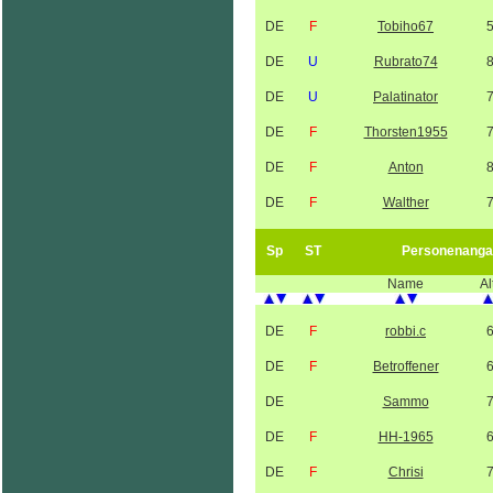
DE
F
Tobiho67
DE
U
Rubrato74
DE
U
Palatinator
DE
F
Thorsten1955
DE
F
Anton
DE
F
Walther
Sp
ST
Personenanga
Name
Al
DE
F
robbi.c
DE
F
Betroffener
DE
Sammo
DE
F
HH-1965
DE
F
Chrisi