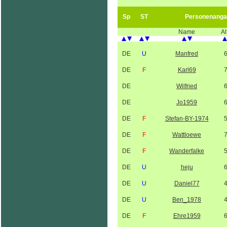
Sp
ST
Personenanga
Name
Al
DE
U
Manfred
DE
F
Karl69
DE
Wilfried
DE
Jo1959
DE
F
Stefan-BY-1974
DE
F
Wattloewe
DE
F
Wanderfalke
DE
U
heju
DE
U
Daniel77
DE
U
Ben_1978
DE
F
Ehre1959