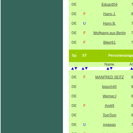
DE
Eduard54
DE
F
Hans-J.
DE
U
Hans B.
DE
F
Wolfgang aus Berlin
DE
F
Biker61
Sp
ST
Personenanga
Name
Al
DE
F
MANFRED SEITZ
DE
klasch40
DE
WernerJ
DE
F
Andi9
DE
TomTom
DE
U
ngawas