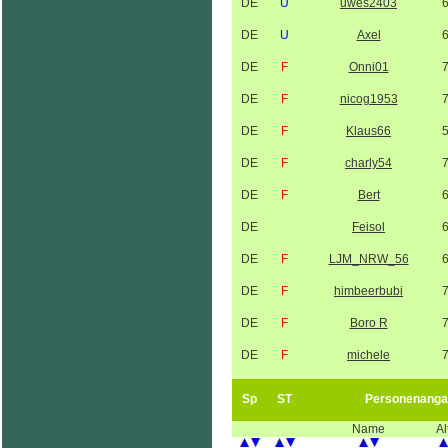
DE
U
uwes2403
DE
U
Axel
DE
F
Onni01
DE
F
nicog1953
DE
F
Klaus66
DE
F
charly54
DE
F
Bert
DE
Feisol
DE
F
LJM_NRW_56
DE
F
himbeerbubi
DE
F
Boro R
DE
F
michele
Sp
ST
Personenanga
Name
Al