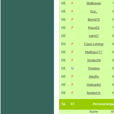
DE
F
Wattloewe
DE
F
Eca_
DE
F
Bernd70
DE
F
Klaus52
DE
psky07
EN
F
Claus Lohmar
DE
F
Matthias777
DE
F
Torsten59
DE
U
Timeline
DE
F
AlexRo
DE
F
Hatmartini
DE
F
Norbert H.
Sp
ST
Personenanga
Name
Al