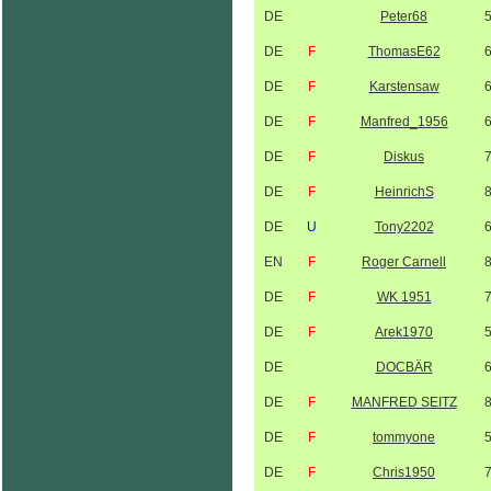
DE
Peter68
DE
F
ThomasE62
DE
F
Karstensaw
DE
F
Manfred_1956
DE
F
Diskus
DE
F
HeinrichS
DE
U
Tony2202
EN
F
Roger Carnell
DE
F
WK 1951
DE
F
Arek1970
DE
DOCBÄR
DE
F
MANFRED SEITZ
DE
F
tommyone
DE
F
Chris1950