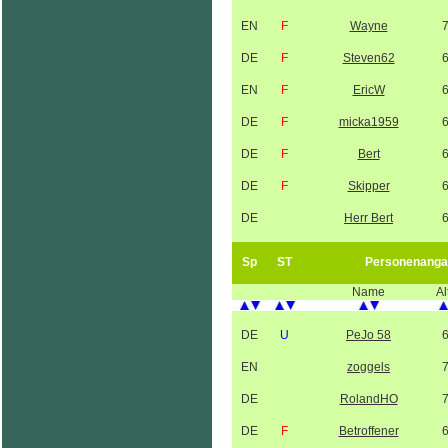
EN
F
Wayne
DE
F
Steven62
EN
F
EricW
DE
F
micka1959
DE
F
Bert
DE
F
Skipper
DE
Herr Bert
Sp
ST
Personenanga
Name
Al
DE
U
PeJo 58
EN
zoggels
DE
RolandHO
DE
F
Betroffener