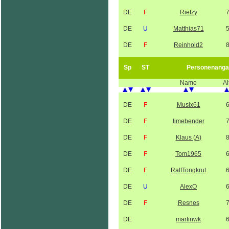
DE
F
Rietzy
DE
U
Matthias71
DE
F
Reinhold2
Sp
ST
Personenanga
Name
Al
DE
F
Musix61
DE
F
timebender
DE
F
Klaus (A)
DE
F
Tom1965
DE
F
RalfTongkrut
DE
U
AlexO
DE
F
Resnes
DE
martinwk