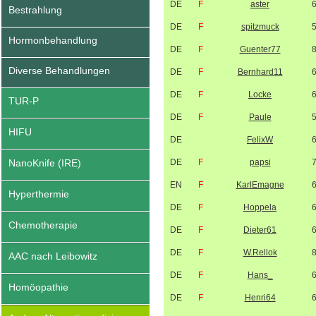
DE
F
aster
Bestrahlung
DE
F
spitzmuck
Hormonbehandlung
DE
F
Guenter77
Diverse Behandlungen
DE
F
Bernhard11
DE
F
Locke
TUR-P
DE
F
Paule
HIFU
DE
FelixW
NanoKnife (IRE)
DE
F
papsi
EN
F
KarlEmagne
Hyperthermie
DE
F
Hoppela
Chemotherapie
DE
F
Dieter61
DE
F
W.Rellok
AAC nach Leibowitz
DE
F
Hans_
Homöopathie
DE
F
Henri64