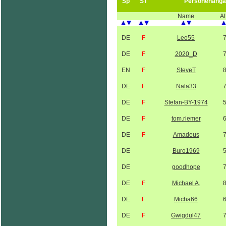
Sp
ST
Personenanga
Name
Al
DE
F
Leo55
DE
F
2020_D
EN
F
SteveT
DE
F
Nala33
DE
F
Stefan-BY-1974
DE
F
tom.riemer
DE
F
Amadeus
DE
Buro1969
DE
goodhope
DE
F
Michael A.
DE
F
Micha66
DE
F
Gwigdul47