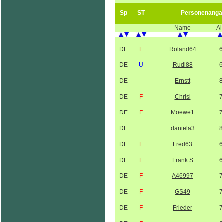
Sp
ST
Personenanga
Name
Al
DE
F
Roland64
DE
U
Rudi88
DE
Ernstt
DE
F
Chrisi
DE
F
Moewe1
DE
daniela3
DE
F
Fred63
DE
F
Frank.S
DE
F
A46997
DE
F
GS49
DE
F
Frieder