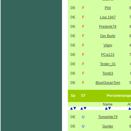
DE
F
Phil
DE
F
Lisa 1947
DE
F
Frederik79
DE
F
Der Burki
DE
F
Vitaly
DE
F
PCa123
DE
F
Tester_01
DE
F
Tom63
DE
F
BlueOceanTom
Sp
ST
Personenanga
Name
Al
DE
U
Tomwhite79
DE
U
Gunter