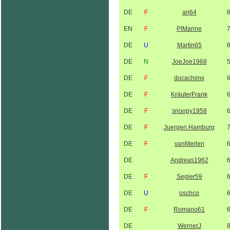
DE
F
ari64
EN
F
PIMarine
DE
U
Martin65
DE
N
JoeJoe1968
DE
F
docachimx
DE
F
KräuterFrank
DE
F
snoopy1958
DE
F
Juergen Hamburg
DE
F
vanMerlen
DE
Andreas1962
DE
F
Segler59
DE
U
oschco
DE
F
Romano61
DE
WernerJ