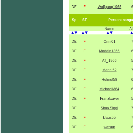
DE
F
Wolfgang1965
Sp
ST
Personenanga
Name
Al
DE
F
Onni01
DE
F
Maddin1366
DE
F
AT_1966
DE
F
Manni52
DE
F
Helmut58
DE
F
MichaelM64
DE
F
Franzlxaver
DE
Sima Siggi
DE
F
klaus55
DE
F
watsan