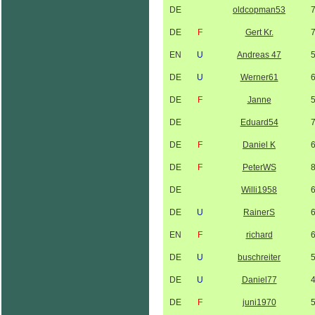
DE
oldcopman53
DE
F
Gert Kr.
EN
U
Andreas 47
DE
U
Werner61
DE
F
Janne
DE
Eduard54
DE
F
Daniel K
DE
F
PeterWS
DE
Willi1958
DE
U
RainerS
EN
F
richard
DE
U
buschreiter
DE
U
Daniel77
DE
F
juni1970