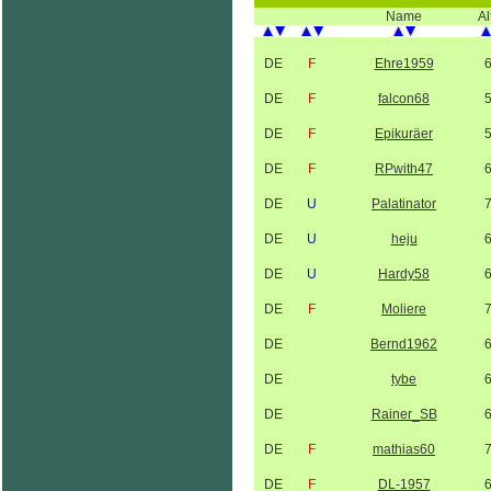
Name
Al
DE
F
Ehre1959
DE
F
falcon68
DE
F
Epikuräer
DE
F
RPwith47
DE
U
Palatinator
DE
U
heju
DE
U
Hardy58
DE
F
Moliere
DE
Bernd1962
DE
tybe
DE
Rainer_SB
DE
F
mathias60
DE
F
DL-1957