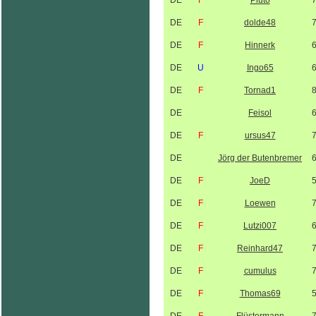
DE
F
Pluto
DE
F
dolde48
DE
F
Hinnerk
DE
U
Ingo65
DE
F
Tornad1
DE
Feisol
DE
F
ursus47
DE
Jörg der Butenbremer
DE
F
JoeD
DE
F
Loewen
DE
F
Lutzi007
DE
F
Reinhard47
DE
F
cumulus
DE
F
Thomas69