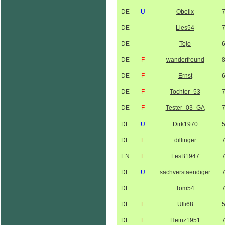
DE
U
Obelix
DE
Lies54
DE
Tojo
DE
F
wanderfreund
DE
F
Ernst
DE
F
Tochter_53
DE
F
Tester_03_GA
DE
U
Dirk1970
DE
F
dillinger
EN
F
LesB1947
DE
U
sachverstaendiger
DE
Tom54
DE
F
Ulli68
DE
F
Heinz1951