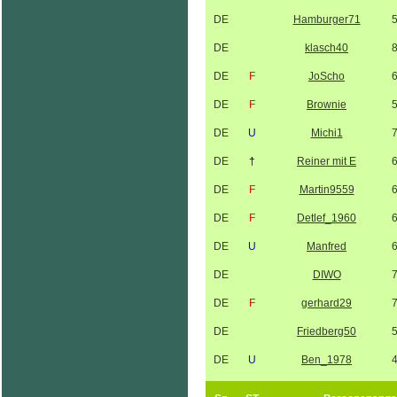
DE
Hamburger71
DE
klasch40
DE
F
JoScho
DE
F
Brownie
DE
U
Michi1
DE
†
Reiner mit E
DE
F
Martin9559
DE
F
Detlef_1960
DE
U
Manfred
DE
DIWO
DE
F
gerhard29
DE
Friedberg50
DE
U
Ben_1978