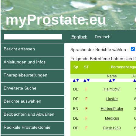
myProstate.eu
Englisch
Deutsch
Bericht erfassen
Sprache der Berichte wählen:
Folgende Betroffene haben sich f
Anleitungen und Infos
Sp
ST
Personenanga
Therapiebeurteilungen
Name
Al
Erweiterte Suche
DE
F
Helmut47
DE
F
Huskie
Berichte auswählen
EN
F
HerbertPrater
Beobachten und Abwarten
DE
F
Medicus
Radikale Prostatektomie
DE
F
Flash1959