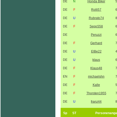
DE
N
Honda Biker
DE
F
Rolli57
DE
U
Rubrato74
DE
F
SeppS58
DE
Peruzzi
DE
F
Gerhard
DE
U
ElBe22
DE
U
klaus
DE
F
Klaus48
EN
F
michaelshn
DE
F
Kalle
DE
F
Thorsten1955
DE
U
franz44
Sp
ST
Personenanga