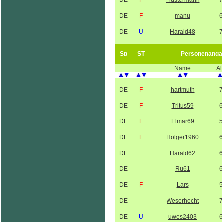
DE
F
Flüstermann
DE
F
manu
DE
U
Harald48
Sp
ST
Personenanga
Name
Al
DE
F
hartmuth
DE
F
Tritus59
DE
F
Elmar69
DE
F
Holger1960
DE
Harald62
DE
Ru61
DE
F
Lars
DE
Weserhecht
DE
U
uwes2403