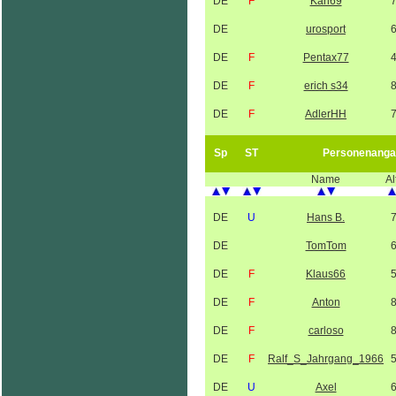
DE
F
Karl69
DE
urosport
DE
F
Pentax77
DE
F
erich s34
DE
F
AdlerHH
Sp
ST
Personenanga
Name
Al
DE
U
Hans B.
DE
TomTom
DE
F
Klaus66
DE
F
Anton
DE
F
carloso
DE
F
Ralf_S_Jahrgang_1966
DE
U
Axel