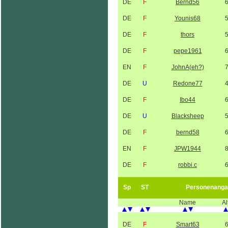
DE
F
Bernd56
DE
F
Younis68
DE
F
thors
DE
F
pepe1961
EN
F
JohnA(eh?)
DE
U
Redone77
DE
F
Ibo44
DE
U
Blacksheep
DE
F
bernd58
EN
F
JPW1944
DE
F
robbi.c
Sp
ST
Personenanga
Name
Al
DE
F
Smart63