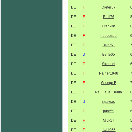
DE
F
Dieter57
DE
F
Emil76
DE
F
Franklin
DE
F
hobbesdu
DE
F
Biker61
DE
U
Berle65
DE
F
Streusel
DE
F
Rainer1948
DE
F
George B
DE
F
Paul_aus_Berlin
DE
U
ngawas
DE
F
jabo59
DE
F
Mick17
DE
F
dwj1955