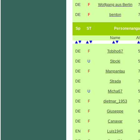
DE
F
Wolfgang aus Berlin
DE
F
benton
Sp
ST
Personenanga
Name
Al
DE
F
Tobiho67
DE
U
Stocki
DE
F
Manpantau
DE
Strada
DE
U
Micha67
DE
F
dietmar_1953
DE
F
Giuseppe
DE
F
Canavar
EN
F
Luis1945