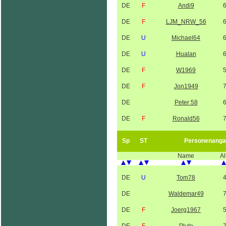
DE
F
Andi9
DE
F
LJM_NRW_56
DE
U
Michael64
DE
U
Hualan
DE
F
W1969
DE
F
Jon1949
DE
Peter 58
DE
F
Ronald56
Sp
ST
Personenanga
Name
Al
DE
U
Tom78
DE
Waldemar49
DE
F
Joerg1967