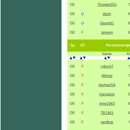
DE
ThomasS53
DE
U
ritsch
DE
U
Georg61
DE
F
Jereem
Sp
ST
Personenanga
Name
Al
DE
F
cyber47
DE
F
Winnie
DE
F
Andyw204
DE
F
Hanzahm
DE
F
Arne1963
DE
F
TR1961
DE
F
ramflow