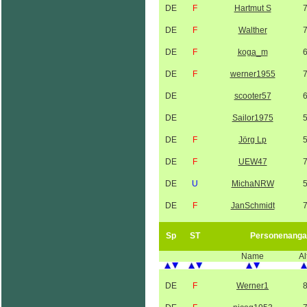
DE
F
Hartmut S
DE
F
Walther
DE
F
koga_m
DE
F
werner1955
DE
scooter57
DE
Sailor1975
DE
F
Jörg Lp
DE
F
UEW47
DE
U
MichaNRW
DE
F
JanSchmidt
Sp
ST
Personenanga
Name
Al
DE
F
Werner1