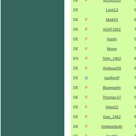
DE
F
nicog1953
DE
Levil13
DE
F
Maik53
DE
F
AGAT1952
DE
F
Hardy
DE
F
Mivog
EN
F
Toby_1962
DE
F
Andreas59
DE
U
rla@myP
DE
F
Bluemarlin
DE
F
Thomas 67
DE
F
Hiwo52
DE
F
Dan_1962
DE
F
himbeerbubi