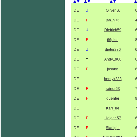
DE
U
Oliver S.
DE
F
jan1976
DE
U
Dietrich59
DE
F
66plus
DE
U
dieter286
DE
†
Andy1960
DE
F
josonn
DE
henryk283
DE
F
rainer63
DE
F
guenter
DE
Karl_ue
DE
F
Holger 57
DE
F
Starlight