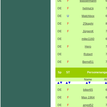
DE
F
wassermann
DE
F
helmut.k
DE
U
Matchbox
DE
F
25kaphi
DE
F
JürgenK
DE
mike1160
DE
F
Hero
DE
Robert
DE
F
Bernd51
Sp
ST
Personenanga
Name
Al
DE
F
biker65
DE
F
Max-1964
DE
F
angst52