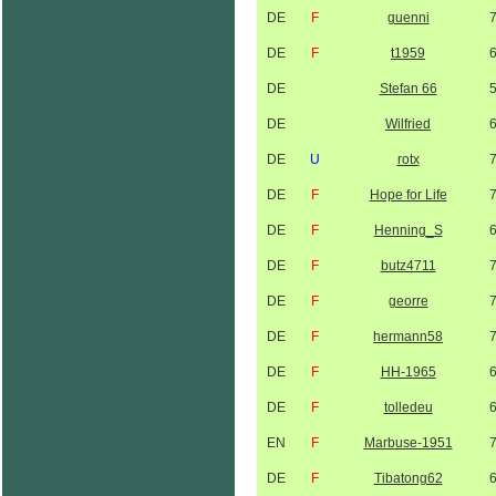
DE
F
guenni
DE
F
t1959
DE
Stefan 66
DE
Wilfried
DE
U
rotx
DE
F
Hope for Life
DE
F
Henning_S
DE
F
butz4711
DE
F
georre
DE
F
hermann58
DE
F
HH-1965
DE
F
tolledeu
EN
F
Marbuse-1951
DE
F
Tibatong62