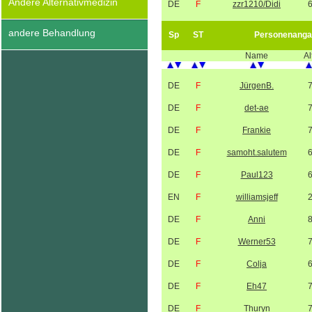
Andere Alternativmedizin
DE
F
zzr1210/Didi
andere Behandlung
Sp
ST
Personenanga
Name
Al
DE
F
JürgenB.
DE
F
det-ae
DE
F
Frankie
DE
F
samoht.salutem
DE
F
Paul123
EN
F
williamsjeff
DE
F
Anni
DE
F
Werner53
DE
F
Colja
DE
F
Eh47
DE
F
Thuryn