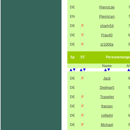
DE
Pierrot.de
EN
Pierrot.en
DE
F
charly54
DE
F
Frau40
DE
F
zr1000a
Sp
ST
Personenanga
Name
Al
DE
F
Jack
DE
Dietmar5
DE
F
Traveller
DE
F
franzec
DE
F
rolfw64
DE
F
Michael