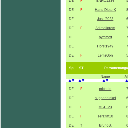
DE
F
ENNO1234
DE
F
Hans-DieterK
DE
Josef2023
DE
F
Ad meliorem
DE
bymmoft
DE
Horst1949
DE
F
LemsGon
Sp
ST
Personenanga
Name
Al
DE
F
michele
DE
suppenhinkel
DE
F
MGL123
DE
F
serafim10
DE
†
BrunoS.