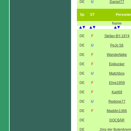
DE
U
Daniel77
Sp
ST
Persone
Name
DE
F
Stefan-BY-1974
DE
U
PeJo 58
DE
F
Wanderfalke
DE
F
Epikuräer
DE
U
Matchbox
DE
F
Ehre1959
DE
F
Karl69
DE
U
Redone77
DE
F
Maddin1366
DE
DOCBÄR
DE
Jörg der Butenbrem