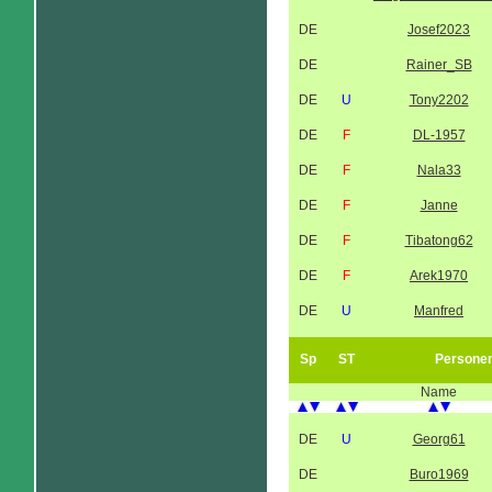
DE
Josef2023
DE
Rainer_SB
DE
U
Tony2202
DE
F
DL-1957
DE
F
Nala33
DE
F
Janne
DE
F
Tibatong62
DE
F
Arek1970
DE
U
Manfred
Sp
ST
Persone
Name
DE
U
Georg61
DE
Buro1969