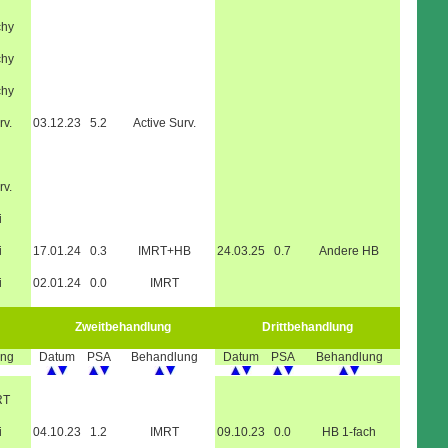
chy
chy
chy
rv.
03.12.23
5.2
Active Surv.
rv.
i
i
17.01.24
0.3
IMRT+HB
24.03.25
0.7
Andere HB
i
02.01.24
0.0
IMRT
Zweitbehandlung
Drittbehandlung
ung
Datum
PSA
Behandlung
Datum
PSA
Behandlung
RT
i
04.10.23
1.2
IMRT
09.10.23
0.0
HB 1-fach