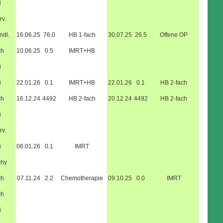
i
rv.
ndl.
16.06.25
76.0
HB 1-fach
30.07.25
26.5
Offene OP
ch
10.06.25
0.5
IMRT+HB
i
i
22.01.26
0.1
IMRT+HB
22.01.26
0.1
HB 2-fach
ch
16.12.24
4492
HB 2-fach
20.12.24
4492
HB 2-fach
i
rv.
i
06.01.26
0.1
IMRT
chy
ch
07.11.24
2.2
Chemotherapie
09.10.25
0.0
IMRT
ch
i