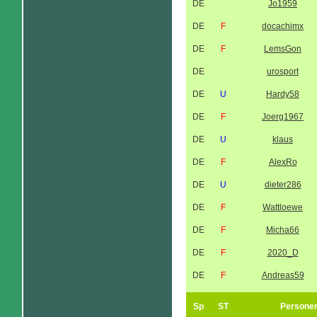
DE
Jo1959
DE
F
docachimx
DE
F
LemsGon
DE
urosport
DE
U
Hardy58
DE
F
Joerg1967
DE
U
klaus
DE
F
AlexRo
DE
U
dieter286
DE
F
Wattloewe
DE
F
Micha66
DE
F
2020_D
DE
F
Andreas59
Sp
ST
Persone