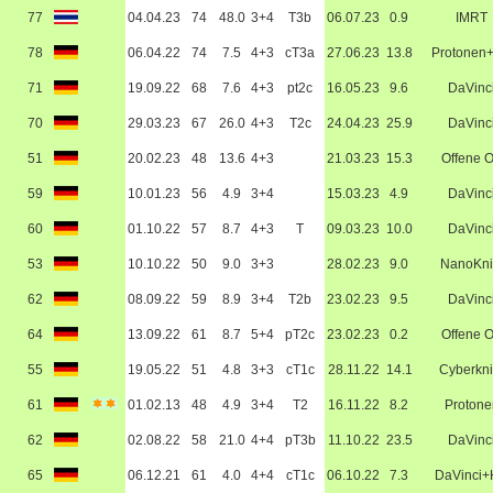
77
04.04.23
74
48.0
3+4
T3b
06.07.23
0.9
IMRT
78
06.04.22
74
7.5
4+3
cT3a
27.06.23
13.8
Protonen
71
19.09.22
68
7.6
4+3
pt2c
16.05.23
9.6
DaVinc
70
29.03.23
67
26.0
4+3
T2c
24.04.23
25.9
DaVinc
51
20.02.23
48
13.6
4+3
21.03.23
15.3
Offene 
59
10.01.23
56
4.9
3+4
15.03.23
4.9
DaVinc
60
01.10.22
57
8.7
4+3
T
09.03.23
10.0
DaVinc
53
10.10.22
50
9.0
3+3
28.02.23
9.0
NanoKni
62
08.09.22
59
8.9
3+4
T2b
23.02.23
9.5
DaVinc
64
13.09.22
61
8.7
5+4
pT2c
23.02.23
0.2
Offene 
55
19.05.22
51
4.8
3+3
cT1c
28.11.22
14.1
Cyberkni
61
01.02.13
48
4.9
3+4
T2
16.11.22
8.2
Protone
62
02.08.22
58
21.0
4+4
pT3b
11.10.22
23.5
DaVinc
65
06.12.21
61
4.0
4+4
cT1c
06.10.22
7.3
DaVinci