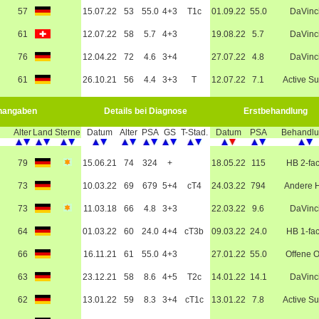
57
15.07.22
53
55.0
4+3
T1c
01.09.22
55.0
DaVinc
61
12.07.22
58
5.7
4+3
19.08.22
5.7
DaVinc
76
12.04.22
72
4.6
3+4
27.07.22
4.8
DaVinc
61
26.10.21
56
4.4
3+3
T
12.07.22
7.1
Active Su
nangaben
Details bei Diagnose
Erstbehandlung
Alter
Land
Sterne
Datum
Alter
PSA
GS
T-Stad.
Datum
PSA
Behandl
79
15.06.21
74
324
+
18.05.22
115
HB 2-fa
73
10.03.22
69
679
5+4
cT4
24.03.22
794
Andere 
73
11.03.18
66
4.8
3+3
22.03.22
9.6
DaVinc
64
01.03.22
60
24.0
4+4
cT3b
09.03.22
24.0
HB 1-fa
66
16.11.21
61
55.0
4+3
27.01.22
55.0
Offene 
63
23.12.21
58
8.6
4+5
T2c
14.01.22
14.1
DaVinc
62
13.01.22
59
8.3
3+4
cT1c
13.01.22
7.8
Active Su