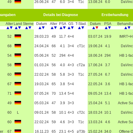
49
26.06.24
47
6.0
3+4
T1c
13.08.24
6.0
DaVinc
nangaben
Details bei Diagnose
Erstbehandlung
Alter
Land
Sterne
Datum
Alter
PSA
GS
T-Stad.
Datum
PSA
Behandl
52
28.03.23
49
11.7
4+4
03.07.24
19.9
IMRT+H
68
24.04.24
66
4.1
3+4
cT1c
19.06.24
4.1
DaVinc
54
05.06.24
52
294
4+4
18.06.24
294
HB 1-fa
58
01.03.24
56
4.0
4+3
cT2a
17.06.24
3.7
DaVinc
60
22.02.24
58
5.8
3+3
T1c
27.05.24
6.7
DaVinc
67
19.03.24
65
3.8
5+4
22.05.24
3.6
HB 1-fa
71
07.05.24
70
13.4
5+4
09.05.24
13.4
HB 1-fa
49
05.03.24
47
3.9
3+3
15.04.24
5.1
Active Su
60
L
09.01.24
58
10.1
4+3
cT2c
18.03.24
10.1
DaVinc
60
22.02.24
59
4.6
3+3
T1c
13.03.24
4.6
Active Su
er
67
16.11.23
65
23.1
4+5
pT3b
15.02.24
34.0
Offene 