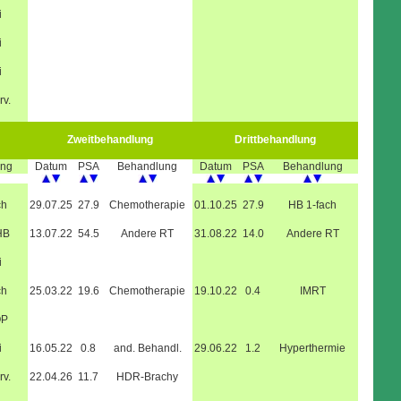
i
i
i
rv.
Zweitbehandlung
Drittbehandlung
ung
Datum
PSA
Behandlung
Datum
PSA
Behandlung
ch
29.07.25
27.9
Chemotherapie
01.10.25
27.9
HB 1-fach
HB
13.07.22
54.5
Andere RT
31.08.22
14.0
Andere RT
i
ch
25.03.22
19.6
Chemotherapie
19.10.22
0.4
IMRT
OP
i
16.05.22
0.8
and. Behandl.
29.06.22
1.2
Hyperthermie
rv.
22.04.26
11.7
HDR-Brachy