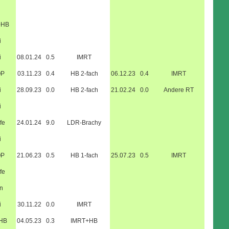
+HB
i
i
08.01.24
0.5
IMRT
OP
03.11.23
0.4
HB 2-fach
06.12.23
0.4
IMRT
i
28.09.23
0.0
HB 2-fach
21.02.24
0.0
Andere RT
i
fe
24.01.24
9.0
LDR-Brachy
i
OP
21.06.23
0.5
HB 1-fach
25.07.23
0.5
IMRT
fe
n
i
30.11.22
0.0
IMRT
+HB
04.05.23
0.3
IMRT+HB