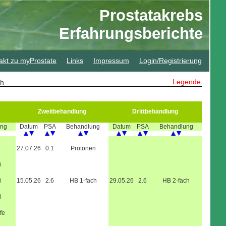
Prostatakrebs
Erfahrungsberichte
akt zu myProstate
Links
Impressum
Login/Registrierung
Legende
sch
Zweitbehandlung
Drittbehandlung
ung
Datum
PSA
Behandlung
Datum
PSA
Behandlung
27.07.26
0.1
Protonen
i
i
15.05.26
2.6
HB 1-fach
29.05.26
2.6
HB 2-fach
i
fe