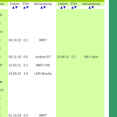
ung
Datum
PSA
Behandlung
Datum
PSA
Behandlung
OP
i
rv.
i
04.10.22
0.2
IMRT
i
i
05.11.20
0.0
Andere RT
15.06.21
0.1
HB 1-fach
OP
15.02.21
0.1
IMRT+HB
19.09.22
4.5
LDR-Brachy
fe
+RT
i
i
i
01.10.20
0.0
IMRT