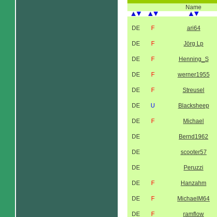
Name
DE
F
ari64
DE
F
Jörg Lp
DE
F
Henning_S
DE
F
werner1955
DE
F
Streusel
DE
U
Blacksheep
DE
F
Michael
DE
Bernd1962
DE
scooter57
DE
Peruzzi
DE
F
Hanzahm
DE
F
MichaelM64
DE
F
ramflow