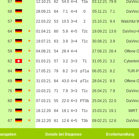
67
12.10.21
62
54.0
4+4
T3a
03.12.21
79.9
DaVinc
68
28.09.21
64
7.1
4+4
0
05.11.21
7.1
DaVinc
57
22.03.22
53
10.5
3+4
2
15.10.21
9.4
Watchful W
64
01.04.21
60
5.9
4+5
T2c
19.09.21
13.6
DaVinci
67
19.07.21
63
3.9
3+4
T1c
30.08.21
3.9
DaVinc
59
04.08.21
54
28.4
4+4
27.08.21
28.4
Offene 
62
01.03.21
57
3.2
3+3
T1
31.05.21
3.2
Cyberkni
84
17.05.21
79
8.2
3+3
pT1a
06.05.21
8.2
TUR-P
69
31.03.21
64
43.0
4+4
pT1c
28.04.21
8.5
Offene 
76
10.03.21
71
7.9
3+3
T1c
26.04.21
7.9
DaVinc
60
07.03.21
55
22.0
4+3
PT3b
25.04.21
22.0
DaVinc
70
18.12.20
64
19.1
4+3
T1c
15.03.21
19.1
IMRT
67
28.12.20
61
12.6
4+5
T3b
09.02.21
12.6
DaVinc
nangaben
Details bei Diagnose
Erstbehandlung