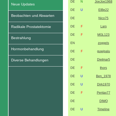
DE
N
JoeJoe1968
Neue Updates
DE
U
ElBe22
Beobachten und Abwarten
DE
Nico75
Radikale Prostatektomie
DE
F
Lars
DE
F
MGL123
Bestrahlung
EN
zoggels
Hormonbehandlung
DE
F
guwipalu
DE
Dietmar5
Diverse Behandlungen
DE
F
thors
DE
U
Ben_1978
DE
U
Dirk1970
DE
F
Pentax77
DE
DIWO
DE
U
Timeline