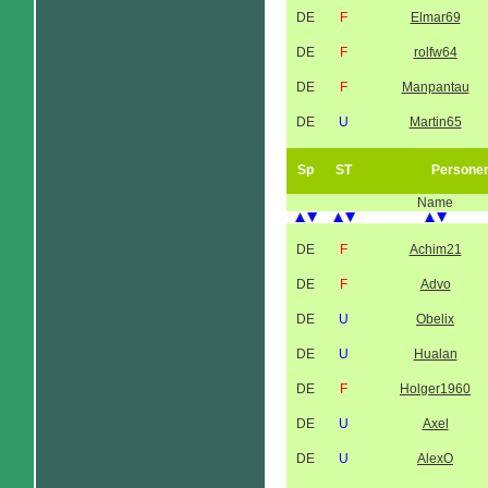
DE
F
Elmar69
DE
F
rolfw64
DE
F
Manpantau
DE
U
Martin65
Sp
ST
Persone
Name
DE
F
Achim21
DE
F
Advo
DE
U
Obelix
DE
U
Hualan
DE
F
Holger1960
DE
U
Axel
DE
U
AlexO