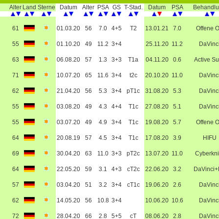
Alter
Land
Sterne
Datum
Alter
PSA
GS
T-Stad.
Datum
PSA
Behandl
61
01.03.20
56
7.0
4+5
T2
13.01.21
7.0
Offene 
55
01.10.20
49
11.2
3+4
25.11.20
11.2
DaVinc
63
06.08.20
57
1.3
3+3
T1a
04.11.20
0.6
Active Su
71
10.07.20
65
11.6
3+4
t2c
20.10.20
11.0
DaVinc
62
21.04.20
56
5.3
3+4
pT1c
31.08.20
5.3
DaVinc
55
03.08.20
49
4.3
4+4
T1c
27.08.20
5.1
DaVinc
55
03.07.20
49
4.9
3+4
T1c
19.08.20
5.7
Offene 
64
20.08.19
57
4.5
3+4
T1c
17.08.20
3.9
HIFU
69
30.04.20
63
11.0
3+3
pT2c
13.07.20
11.0
Cyberkni
64
22.05.20
59
3.1
4+3
cT2c
22.06.20
3.2
DaVinci
57
03.04.20
51
3.2
3+4
cT1c
19.06.20
2.6
DaVinc
62
14.05.20
56
10.8
3+4
10.06.20
10.6
DaVinc
72
28.04.20
66
2.8
5+5
cT
08.06.20
2.8
DaVinc