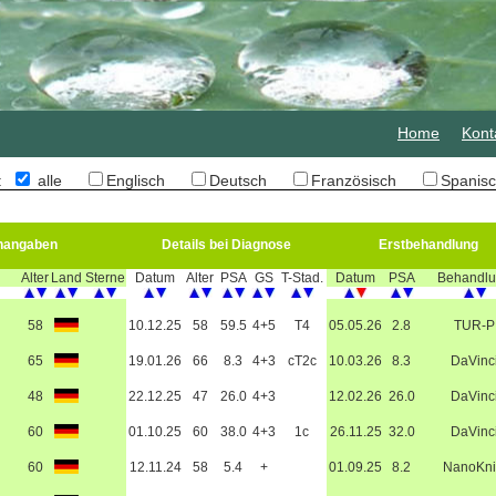
Home
Kont
n:
alle
Englisch
Deutsch
Französisch
Spani
nangaben
Details bei Diagnose
Erstbehandlung
Alter
Land
Sterne
Datum
Alter
PSA
GS
T-Stad.
Datum
PSA
Behandl
58
10.12.25
58
59.5
4+5
T4
05.05.26
2.8
TUR-P
65
19.01.26
66
8.3
4+3
cT2c
10.03.26
8.3
DaVinc
48
22.12.25
47
26.0
4+3
12.02.26
26.0
DaVinc
60
01.10.25
60
38.0
4+3
1c
26.11.25
32.0
DaVinc
60
12.11.24
58
5.4
+
01.09.25
8.2
NanoKni