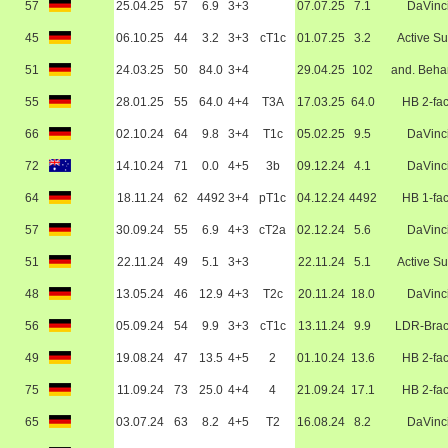
57
25.04.25
57
6.9
3+3
07.07.25
7.1
DaVinc
45
06.10.25
44
3.2
3+3
cT1c
01.07.25
3.2
Active Su
51
24.03.25
50
84.0
3+4
29.04.25
102
and. Beha
55
28.01.25
55
64.0
4+4
T3A
17.03.25
64.0
HB 2-fa
66
02.10.24
64
9.8
3+4
T1c
05.02.25
9.5
DaVinc
72
14.10.24
71
0.0
4+5
3b
09.12.24
4.1
DaVinc
64
18.11.24
62
4492
3+4
pT1c
04.12.24
4492
HB 1-fa
57
30.09.24
55
6.9
4+3
cT2a
02.12.24
5.6
DaVinc
51
22.11.24
49
5.1
3+3
22.11.24
5.1
Active Su
48
13.05.24
46
12.9
4+3
T2c
20.11.24
18.0
DaVinc
56
05.09.24
54
9.9
3+3
cT1c
13.11.24
9.9
LDR-Bra
49
19.08.24
47
13.5
4+5
2
01.10.24
13.6
HB 2-fa
75
11.09.24
73
25.0
4+4
4
21.09.24
17.1
HB 2-fa
65
03.07.24
63
8.2
4+5
T2
16.08.24
8.2
DaVinc