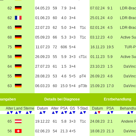
62
04.05.23
59
7.9
3+4
07.02.24
9.1
LDR-Bra
62
01.06.23
60
4.0
3+4
25.01.24
4.0
LDR-Bra
65
22.07.23
62
5.0
3+4
T1c
02.01.24
4.5
LDR-Bra
68
05.09.23
66
5.3
3+3
T1c
03.12.23
4.0
Active Su
75
11.07.23
72
606
5+4
16.11.23
19.5
TUR-P
58
26.09.23
55
5.9
3+3
cT1c
01.11.23
5.9
Active Su
64
27.07.23
61
1.5
3+4
23.10.23
1.5
DaVinc
55
28.08.23
53
4.6
5+5
pT4
26.09.23
4.6
DaVinc
63
06.03.23
60
15.0
5+4
pT3b
15.09.23
17.0
DaVinc
nangaben
Details bei Diagnose
Erstbehandlung
Alter
Land
Sterne
Datum
Alter
PSA
GS
T-Stad.
Datum
PSA
Behandl
65
19.12.22
61
5.8
3+3
T1c
24.08.23
2.1
Andere 
56
02.06.23
54
21.3
4+5
18.08.23
21.3
DaVinc