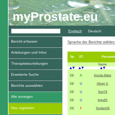
myProstate.eu
Englisch
Deutsch
Bericht erfassen
Sprache der Berichte wähle
Anleitungen und Infos
Sp
ST
Persone
Therapiebeurteilungen
Name
Erweiterte Suche
DE
N
Honda Biker
DE
U
Oliver S.
Berichte auswählen
DE
U
Tom78
Alle anzeigen
DE
U
Ingo65
Neu registriert
DE
F
Torsten59