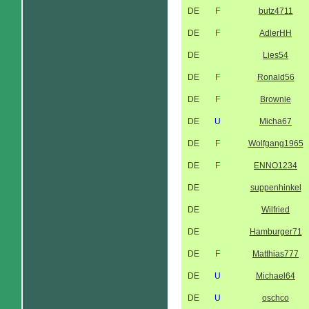
DE
F
butz4711
DE
F
AdlerHH
DE
Lies54
DE
F
Ronald56
DE
F
Brownie
DE
U
Micha67
DE
F
Wolfgang1965
DE
F
ENNO1234
DE
suppenhinkel
DE
Wilfried
DE
Hamburger71
DE
F
Matthias777
DE
U
Michael64
DE
U
oschco