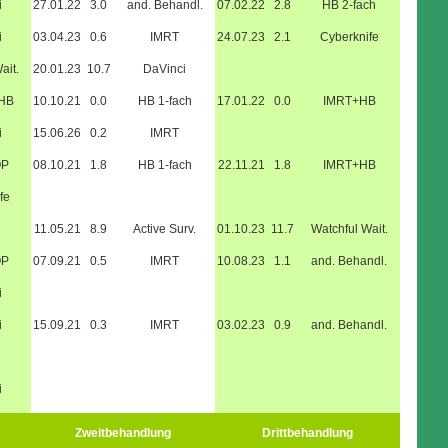
i
27.01.22
3.0
and. Behandl.
07.02.22
2.8
HB 2-fach
i
03.04.23
0.6
IMRT
24.07.23
2.1
Cyberknife
ait.
20.01.23
10.7
DaVinci
+HB
10.10.21
0.0
HB 1-fach
17.01.22
0.0
IMRT+HB
i
15.06.26
0.2
IMRT
OP
08.10.21
1.8
HB 1-fach
22.11.21
1.8
IMRT+HB
fe
11.05.21
8.9
Active Surv.
01.10.23
11.7
Watchful Wait.
OP
07.09.21
0.5
IMRT
10.08.23
1.1
and. Behandl.
i
i
15.09.21
0.3
IMRT
03.02.23
0.9
and. Behandl.
i
Zweitbehandlung
Drittbehandlung