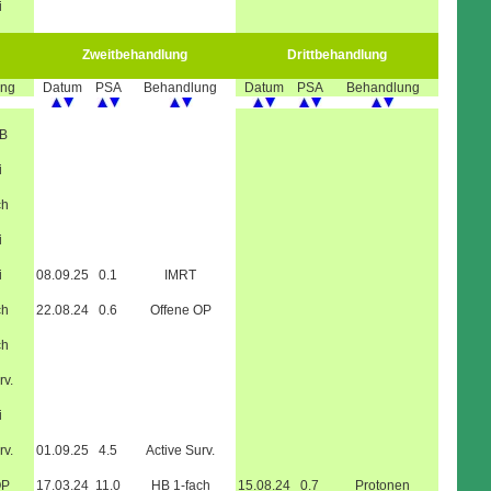
i
Zweitbehandlung
Drittbehandlung
ung
Datum
PSA
Behandlung
Datum
PSA
Behandlung
B
i
ch
i
i
08.09.25
0.1
IMRT
ch
22.08.24
0.6
Offene OP
ch
rv.
i
rv.
01.09.25
4.5
Active Surv.
OP
17.03.24
11.0
HB 1-fach
15.08.24
0.7
Protonen