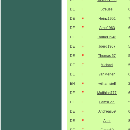
DE
F
werner1955
DE
F
Streusel
DE
F
Heinz1951
DE
F
Arne1963
DE
F
Rainer1948
DE
F
Joerg1967
DE
F
Thomas 67
DE
F
Michael
DE
F
vanMerlen
EN
F
williamsjeff
DE
F
Matthias777
DE
F
LemsGon
DE
F
Andreas59
DE
F
Anni