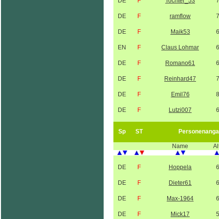
DE
F
Tochter_53
DE
F
ramflow
DE
F
Maik53
EN
F
Claus Lohmar
DE
F
Romano61
DE
F
Reinhard47
DE
F
Emil76
DE
F
Lutzi007
Sp
ST
Personenanga
Name
Al
DE
F
Hoppela
DE
F
Dieter61
DE
F
Max-1964
DE
F
Mick17