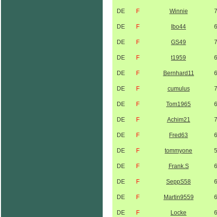
DE
F
Winnie
DE
F
Ibo44
DE
F
GS49
DE
F
t1959
DE
F
Bernhard11
DE
F
cumulus
DE
F
Tom1965
DE
F
Achim21
DE
F
Fred63
DE
F
tommyone
DE
F
Frank.S
DE
F
SeppS58
DE
F
Martin9559
DE
F
Locke