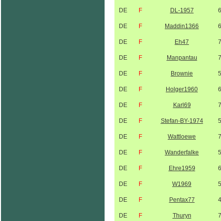
DE
F
DL-1957
DE
F
Maddin1366
DE
F
Eh47
DE
F
Manpantau
DE
F
Brownie
DE
F
Holger1960
DE
F
Karl69
DE
F
Stefan-BY-1974
DE
F
Wattloewe
DE
F
Wanderfalke
DE
F
Ehre1959
DE
F
W1969
DE
F
Pentax77
DE
F
Thuryn