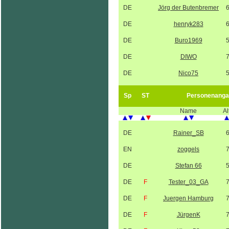
DE
Jörg der Butenbremer
DE
henryk283
DE
Buro1969
DE
DIWO
DE
Nico75
Sp
ST
Personenanga
Name
Al
DE
Rainer_SB
EN
zoggels
DE
Stefan 66
DE
F
Tester_03_GA
DE
F
Juergen Hamburg
DE
F
JürgenK