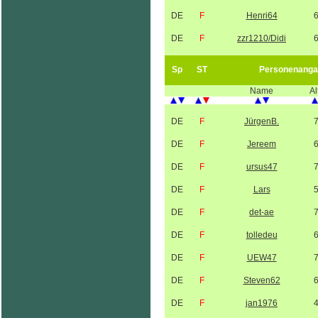
DE
F
Henri64
DE
F
zzr1210/Didi
Sp
ST
Personenanga
Name
Al
DE
F
JürgenB.
DE
F
Jereem
DE
F
ursus47
DE
F
Lars
DE
F
det-ae
DE
F
tolledeu
DE
F
UEW47
DE
F
Steven62
DE
F
jan1976