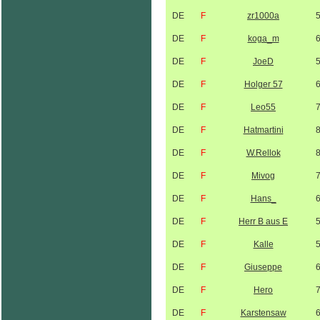
DE
F
zr1000a
DE
F
koga_m
DE
F
JoeD
DE
F
Holger 57
DE
F
Leo55
DE
F
Hatmartini
DE
F
W.Rellok
DE
F
Mivog
DE
F
Hans_
DE
F
Herr B aus E
DE
F
Kalle
DE
F
Giuseppe
DE
F
Hero
DE
F
Karstensaw