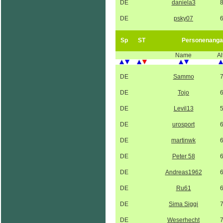
DE
daniela3
DE
psky07
Sp
ST
Personenanga
Name
Al
DE
Sammo
DE
Tojo
DE
Levil13
DE
urosport
DE
martinwk
DE
Peter 58
DE
Andreas1962
DE
Ru61
DE
Sima Siggi
DE
Weserhecht