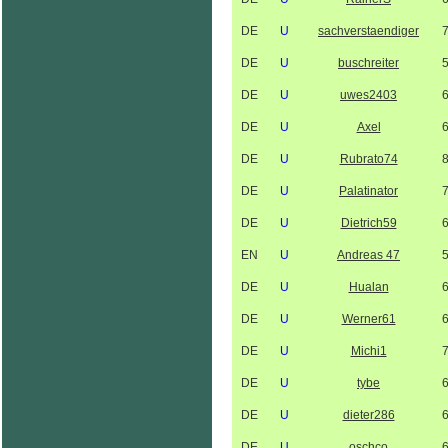
DE
U
sachverstaendiger
DE
U
buschreiter
DE
U
uwes2403
DE
U
Axel
DE
U
Rubrato74
DE
U
Palatinator
DE
U
Dietrich59
EN
U
Andreas 47
DE
U
Hualan
DE
U
Werner61
DE
U
Michi1
DE
U
tybe
DE
U
dieter286
DE
U
oschco