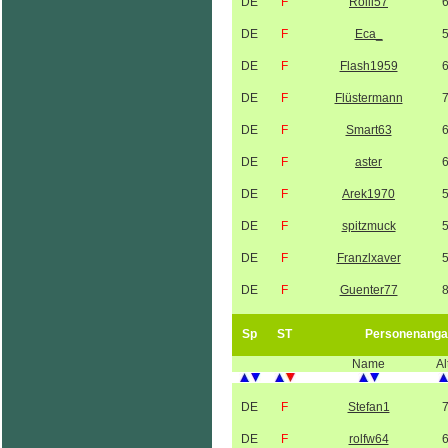
DE
F
Rolli57
DE
F
Eca_
DE
F
Flash1959
DE
F
Flüstermann
DE
F
Smart63
DE
F
aster
DE
F
Arek1970
DE
F
spitzmuck
DE
F
Franzlxaver
DE
F
Guenter77
Sp
ST
Personenanga
Name
Al
DE
F
Stefan1
DE
F
rolfw64