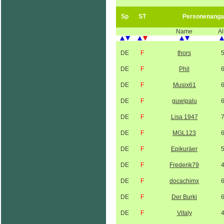
Sp
ST
Personenanga
Name
Al
DE
F
thors
DE
F
Phil
DE
F
Musix61
DE
F
guwipalu
DE
F
Lisa 1947
DE
F
MGL123
DE
F
Epikuräer
DE
F
Frederik79
DE
F
docachimx
DE
F
Der Burki
DE
F
Vitaly