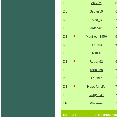
DE
F
AlexRo
DE
F
Segler59
DE
F
2020_D
DE
F
dolde48
DE
F
Manfred_1956
DE
F
Hinnerk
DE
F
Paule
DE
F
Robert62
DE
F
Younis68
DE
F
A46997
DE
F
Hope for Life
DE
F
Gwigdul47
EN
F
PIMarine
Sp
ST
Personenanga