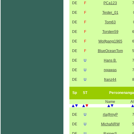
DE
F
PCa123
DE
F
Tester_01
DE
F
Tom63
DE
F
Torsten59
DE
F
Wolfgang1965
DE
F
BlueOceanTom
DE
U
Hans B.
DE
U
ngawas
DE
U
franz44
Sp
ST
Personenanga
Name
Al
DE
U
rla@myP
DE
U
MichaNRW
DE
U
RainerS