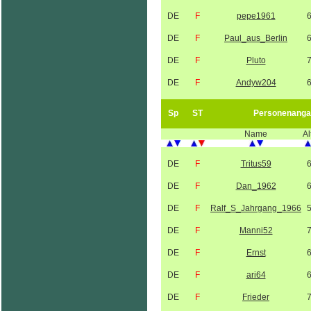
DE
F
pepe1961
DE
F
Paul_aus_Berlin
DE
F
Pluto
DE
F
Andyw204
Sp
ST
Personenanga
Name
Al
DE
F
Tritus59
DE
F
Dan_1962
DE
F
Ralf_S_Jahrgang_1966
DE
F
Manni52
DE
F
Ernst
DE
F
ari64
DE
F
Frieder