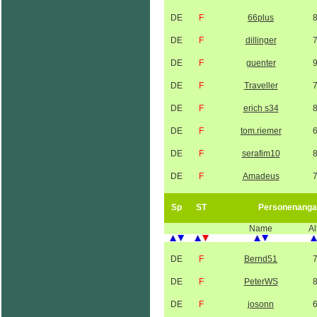
DE
F
66plus
DE
F
dillinger
DE
F
guenter
DE
F
Traveller
DE
F
erich s34
DE
F
tom.riemer
DE
F
serafim10
DE
F
Amadeus
Sp
ST
Personenanga
Name
Al
DE
F
Bernd51
DE
F
PeterWS
DE
F
josonn