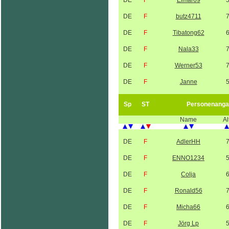
DE
F
Elmar69
DE
F
butz4711
DE
F
Tibatong62
DE
F
Nala33
DE
F
Werner53
DE
F
Janne
Sp
ST
Personenanga
Name
Al
DE
F
AdlerHH
DE
F
ENNO1234
DE
F
Colja
DE
F
Ronald56
DE
F
Micha66
DE
F
Jörg Lp