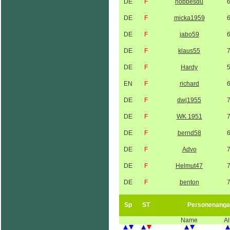
DE
F
hobbesdu
DE
F
micka1959
DE
F
jabo59
DE
F
klaus55
DE
F
Hardy
EN
F
richard
DE
F
dwj1955
DE
F
WK 1951
DE
F
bernd58
DE
F
Advo
DE
F
Helmut47
DE
F
benton
Sp
ST
Personenanga
Name
Al