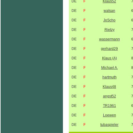
DE
F
Klaus52
DE
F
watsan
DE
F
JoScho
DE
F
Rietzy
DE
F
wassermann
DE
F
gerhard29
DE
F
Klaus (A)
DE
F
Michael A.
DE
F
hartmuth
DE
F
Klaus48
DE
F
angst52
DE
F
TR1961
DE
F
Loewen
DE
F
tubaspieler