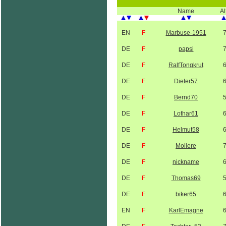
Name
Al
EN
F
Marbuse-1951
DE
F
papsi
DE
F
RalfTongkrut
DE
F
Dieter57
DE
F
Bernd70
DE
F
Lothar61
DE
F
Helmut58
DE
F
Moliere
DE
F
nickname
DE
F
Thomas69
DE
F
biker65
EN
F
KarlEmagne