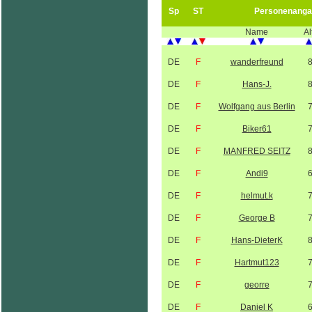
Sp
ST
Personenanga
Name
Al
DE
F
wanderfreund
DE
F
Hans-J.
DE
F
Wolfgang aus Berlin
DE
F
Biker61
DE
F
MANFRED SEITZ
DE
F
Andi9
DE
F
helmut.k
DE
F
George B
DE
F
Hans-DieterK
DE
F
Hartmut123
DE
F
georre
DE
F
Daniel K