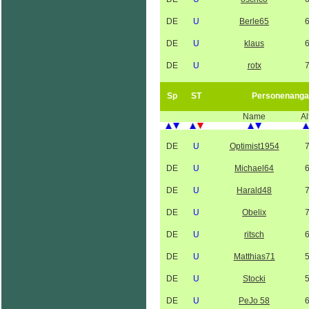
DE
U
Berle65
DE
U
klaus
DE
U
rotx
Sp
ST
Personenanga
Name
Al
DE
U
Optimist1954
DE
U
Michael64
DE
U
Harald48
DE
U
Obelix
DE
U
ritsch
DE
U
Matthias71
DE
U
Stocki
DE
U
PeJo 58