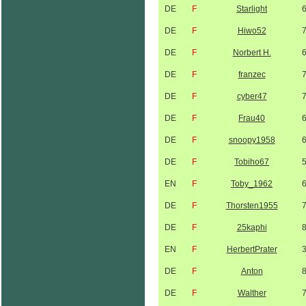
DE
F
Starlight
DE
F
Hiwo52
DE
F
Norbert H.
DE
F
franzec
DE
F
cyber47
DE
F
Frau40
DE
F
snoopy1958
DE
F
Tobiho67
EN
F
Toby_1962
DE
F
Thorsten1955
DE
F
25kaphi
EN
F
HerbertPrater
DE
F
Anton
DE
F
Walther