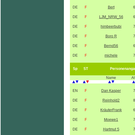
DE
F
Bert
DE
F
LJM_NRW_56
DE
F
himbeerbubi
DE
F
Boro R
DE
F
Bernd56
DE
F
michele
Sp
ST
Personenanga
Name
Al
EN
F
Dan Kasper
DE
F
Reinhold2
DE
F
KräuterFrank
DE
F
Moewe1
DE
F
Hartmut S