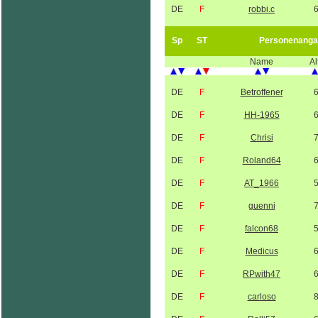
DE
F
robbi.c
Sp
ST
Personenanga
Name
Al
DE
F
Betroffener
DE
F
HH-1965
DE
F
Chrisi
DE
F
Roland64
DE
F
AT_1966
DE
F
guenni
DE
F
falcon68
DE
F
Medicus
DE
F
RPwith47
DE
F
carloso