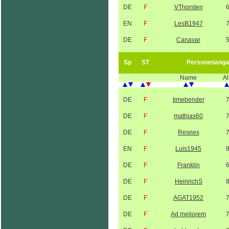
DE
F
VThorsten
EN
F
LesB1947
DE
F
Canavar
Sp
ST
Personenanga
Name
Al
DE
F
timebender
DE
F
mathias60
DE
F
Resnes
EN
F
Luis1945
DE
F
Franklin
DE
F
HeinrichS
DE
F
AGAT1952
DE
F
Ad meliorem