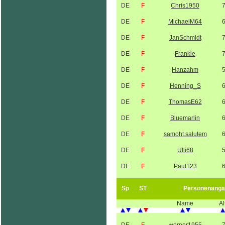
DE
F
Chris1950
DE
F
MichaelM64
DE
F
JanSchmidt
DE
F
Frankie
DE
F
Hanzahm
DE
F
Henning_S
DE
F
ThomasE62
DE
F
Bluemarlin
DE
F
samoht.salutem
DE
F
Ulli68
DE
F
Paul123
Sp
ST
Personenanga
Name
Al