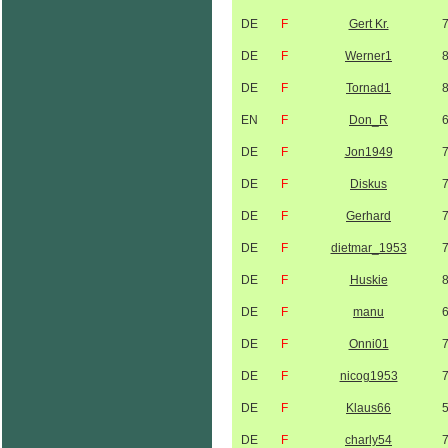
DE
F
Gert Kr.
DE
F
Werner1
DE
F
Tornad1
EN
F
Don_R
DE
F
Jon1949
DE
F
Diskus
DE
F
Gerhard
DE
F
dietmar_1953
DE
F
Huskie
DE
F
manu
DE
F
Onni01
DE
F
nicog1953
DE
F
Klaus66
DE
F
charly54