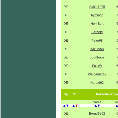
DE
Sailor1975
DE
bymmoft
DE
Herr Bert
DE
Barnold
DE
Peter68
DE
Willi1958
DE
goodhope
DE
FelixW
DE
Waldemar49
DE
Harald62
Sp
ST
Personenanga
Name
Al
DE
Bernd1962