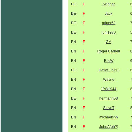
DE
F
Skipper
DE
F
Jack
DE
F
rainer63
DE
F
juni1970
EN
F
GM
EN
F
Roger Carnell
EN
F
EricW
DE
F
Detlef_1960
EN
F
Wayne
EN
F
JPW1944
DE
F
hermann58
EN
F
SteveT
EN
F
michaelshn
EN
F
JohnA(eh?)