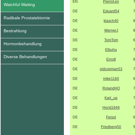
EN
Pierrot.en
Watchful Waiting
DE
Eduard54
Radikale Prostatektomie
DE
klasch40
Bestrahlung
DE
WernerJ
DE
TomTom
Hormonbehandlung
DE
Elbuhu
Diverse Behandlungen
DE
Ernstt
DE
oldcopman53
DE
mike1160
DE
RolandHO
DE
Karl_ue
DE
Horst1949
DE
Feisol
DE
Friedberg50