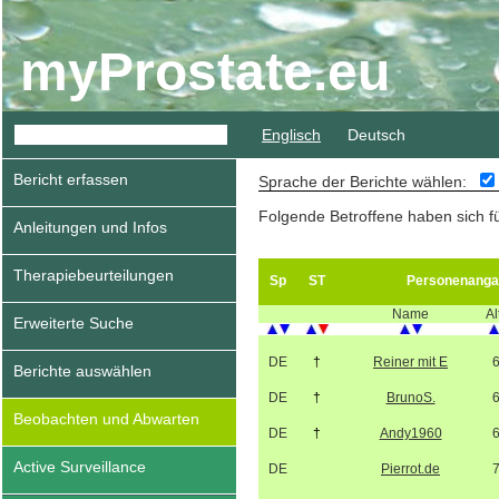
myProstate.eu
Englisch
Deutsch
Bericht erfassen
Sprache der Berichte wählen:
Folgende Betroffene haben sich f
Anleitungen und Infos
Therapiebeurteilungen
Sp
ST
Personenanga
Name
Al
Erweiterte Suche
DE
†
Reiner mit E
Berichte auswählen
DE
†
BrunoS.
Beobachten und Abwarten
DE
†
Andy1960
Active Surveillance
DE
Pierrot.de