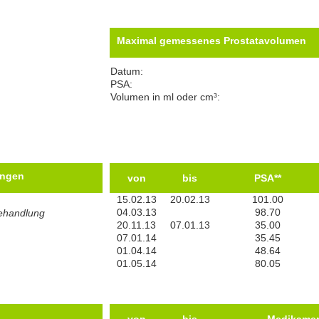
Maximal gemessenes Prostatavolumen
Datum:
PSA:
Volumen in ml oder cm³:
ungen
von
bis
PSA**
15.02.13
20.02.13
101.00
04.03.13
98.70
Behandlung
20.11.13
07.01.13
35.00
07.01.14
35.45
01.04.14
48.64
01.05.14
80.05