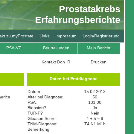
Prostatakrebs
Erfahrungsberichte
akt zu myProstate
Links
Impressum
Login/Registrierung
PSA-VZ
Beurteilungen
Mein Bericht
Kontakt Don_R
Drucken
Daten bei Erstdiagnose
Datum:
15.02.2013
merica
Alter bei Diagnose:
56
PSA:
101.00
Biopsiert?
Ja
TUR-P?
Nein
Gleason Score:
4 + 5 = 9
TNM-Diagnose:
T4 N1 M1b
Bemerkung: