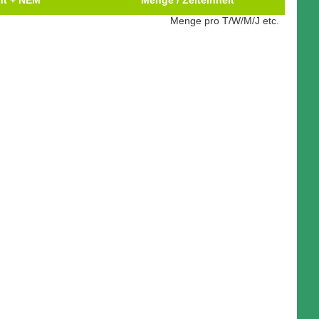
t + NEM
Menge / Zeiteinheit
Menge pro T/W/M/J etc.