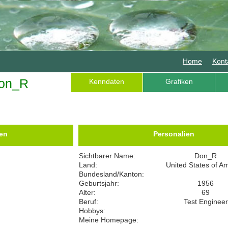
Home
Kont
on_R
Kenndaten
Grafiken
en
Personalien
Sichtbarer Name:
Don_R
Land:
United States of A
Bundesland/Kanton:
Geburtsjahr:
1956
Alter:
69
Beruf:
Test Engineer
Hobbys:
Meine Homepage: