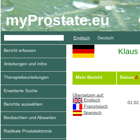
myProstate.eu
Englisch
Deutsch
Klaus 
Bericht erfassen
Anleitungen und Infos
Therapiebeurteilungen
Mein Bericht
Datum
Δ
Erweiterte Suche
Übersetzen auf:
Englisch
01.02
Berichte auswählen
Französisch
Spanisch
Beobachten und Abwarten
Radikale Prostatektomie