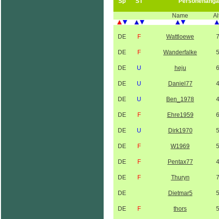
Sp
ST
Personenanga
Name
Al
DE
F
Wattloewe
DE
F
Wanderfalke
DE
U
heju
DE
U
Daniel77
DE
U
Ben_1978
DE
F
Ehre1959
DE
U
Dirk1970
DE
F
W1969
DE
F
Pentax77
DE
F
Thuryn
DE
Dietmar5
DE
F
thors