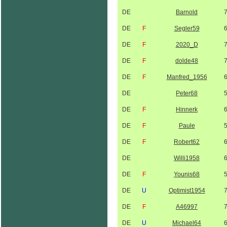
DE
Barnold
DE
F
Segler59
DE
F
2020_D
DE
F
dolde48
DE
F
Manfred_1956
DE
Peter68
DE
F
Hinnerk
DE
F
Paule
DE
F
Robert62
DE
Willi1958
DE
F
Younis68
DE
U
Optimist1954
DE
F
A46997
DE
U
Michael64