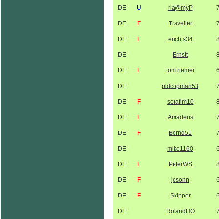
DE
U
rla@myP
DE
F
Traveller
DE
F
erich s34
DE
Ernstt
DE
F
tom.riemer
DE
oldcopman53
DE
F
serafim10
DE
F
Amadeus
DE
F
Bernd51
DE
mike1160
DE
F
PeterWS
DE
F
josonn
DE
F
Skipper
DE
RolandHO