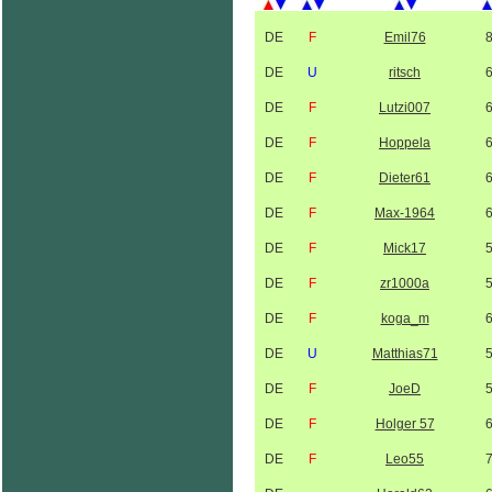
DE
F
Emil76
DE
U
ritsch
DE
F
Lutzi007
DE
F
Hoppela
DE
F
Dieter61
DE
F
Max-1964
DE
F
Mick17
DE
F
zr1000a
DE
F
koga_m
DE
U
Matthias71
DE
F
JoeD
DE
F
Holger 57
DE
F
Leo55