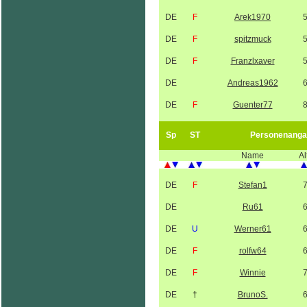
DE
F
Arek1970
DE
F
spitzmuck
DE
F
Franzlxaver
DE
Andreas1962
DE
F
Guenter77
Sp
ST
Personenanga
Name
Al
DE
F
Stefan1
DE
Ru61
DE
U
Werner61
DE
F
rolfw64
DE
F
Winnie
DE
†
BrunoS.