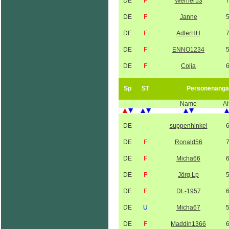
DE
F
Werner53
DE
F
Janne
DE
F
AdlerHH
DE
F
ENNO1234
DE
F
Colja
Sp
ST
Personenanga
Name
Al
DE
suppenhinkel
DE
F
Ronald56
DE
F
Micha66
DE
F
Jörg Lp
DE
F
DL-1957
DE
U
Micha67
DE
F
Maddin1366