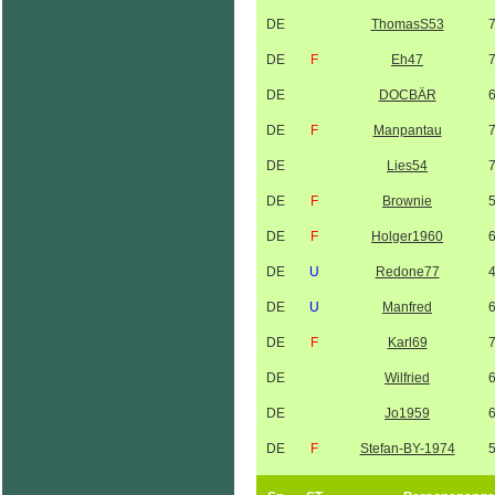
DE
ThomasS53
DE
F
Eh47
DE
DOCBÄR
DE
F
Manpantau
DE
Lies54
DE
F
Brownie
DE
F
Holger1960
DE
U
Redone77
DE
U
Manfred
DE
F
Karl69
DE
Wilfried
DE
Jo1959
DE
F
Stefan-BY-1974