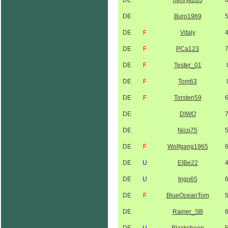
DE
henryk283
DE
Buro1969
DE
F
Vitaly
DE
F
PCa123
DE
F
Tester_01
DE
F
Tom63
DE
F
Torsten59
DE
DIWO
DE
Nico75
DE
F
Wolfgang1965
DE
U
ElBe22
DE
U
Ingo65
DE
F
BlueOceanTom
DE
Rainer_SB