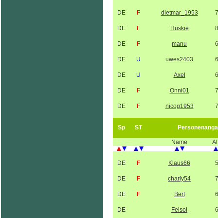
DE
F
dietmar_1953
DE
F
Huskie
DE
F
manu
DE
U
uwes2403
DE
U
Axel
DE
F
Onni01
DE
F
nicog1953
Sp
ST
Personenanga
Name
Al
DE
F
Klaus66
DE
F
charly54
DE
F
Bert
DE
Feisol