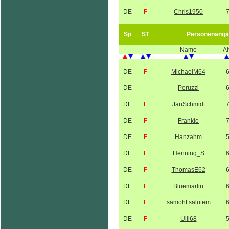
DE
F
Chris1950
Sp
ST
Personenanga
Name
Al
DE
F
MichaelM64
DE
Peruzzi
DE
F
JanSchmidt
DE
F
Frankie
DE
F
Hanzahm
DE
F
Henning_S
DE
F
ThomasE62
DE
F
Bluemarlin
DE
F
samoht.salutem
DE
F
Ulli68