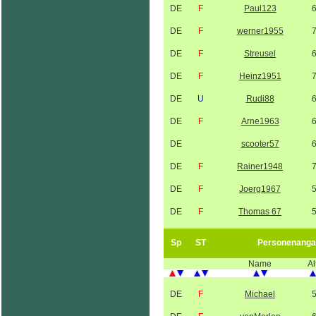
DE
F
Paul123
DE
F
werner1955
DE
F
Streusel
DE
F
Heinz1951
DE
U
Rudi88
DE
F
Arne1963
DE
scooter57
DE
F
Rainer1948
DE
F
Joerg1967
DE
F
Thomas 67
Sp
ST
Personenanga
Name
Al
DE
F
Michael