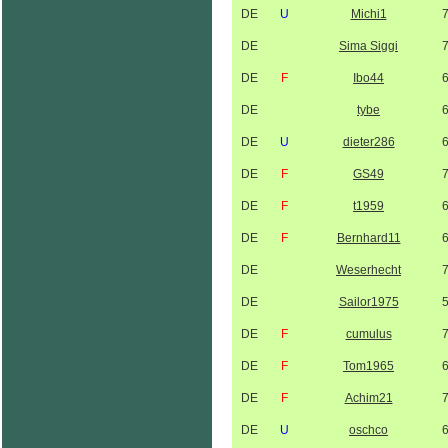
DE
U
Michi1
DE
Sima Siggi
DE
F
Ibo44
DE
tybe
DE
U
dieter286
DE
F
GS49
DE
F
t1959
DE
F
Bernhard11
DE
Weserhecht
DE
Sailor1975
DE
F
cumulus
DE
F
Tom1965
DE
F
Achim21
DE
U
oschco