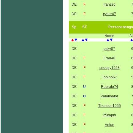
DE
F
franzec
DE
F
cyber47
Sp
ST
Personenanga
Name
Al
DE
psky07
DE
F
Frau40
DE
F
snoopy1958
DE
F
Tobiho67
DE
U
Rubrato74
DE
U
Palatinator
DE
F
Thorsten1955
DE
F
25kaphi
DE
F
Anton