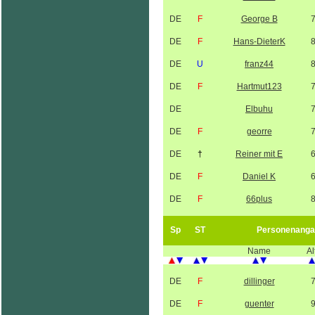
DE
F
George B
DE
F
Hans-DieterK
DE
U
franz44
DE
F
Hartmut123
DE
Elbuhu
DE
F
georre
DE
†
Reiner mit E
DE
F
Daniel K
DE
F
66plus
Sp
ST
Personenanga
Name
Al
DE
F
dillinger
DE
F
guenter