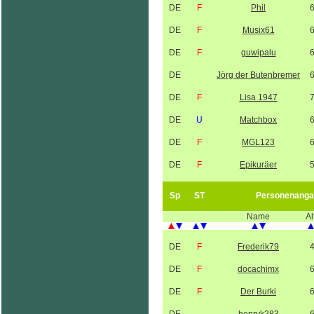
DE
F
Phil
DE
F
Musix61
DE
F
guwipalu
DE
Jörg der Butenbremer
DE
F
Lisa 1947
DE
U
Matchbox
DE
F
MGL123
DE
F
Epikuräer
Sp
ST
Personenanga
Name
Al
DE
F
Frederik79
DE
F
docachimx
DE
F
Der Burki