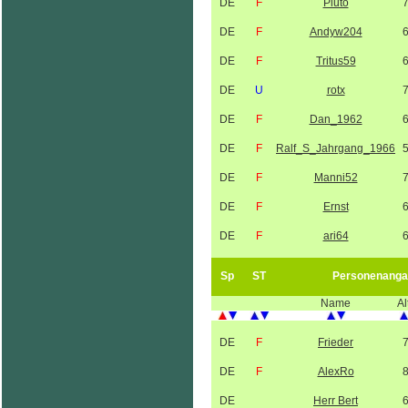
DE
F
Pluto
DE
F
Andyw204
DE
F
Tritus59
DE
U
rotx
DE
F
Dan_1962
DE
F
Ralf_S_Jahrgang_1966
DE
F
Manni52
DE
F
Ernst
DE
F
ari64
Sp
ST
Personenanga
Name
Al
DE
F
Frieder
DE
F
AlexRo
DE
Herr Bert