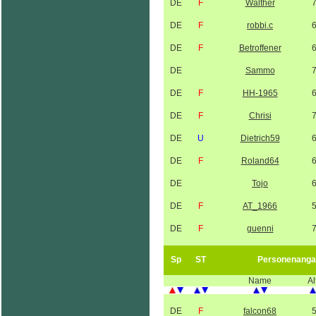
DE
F
Walther
DE
F
robbi.c
DE
F
Betroffener
DE
Sammo
DE
F
HH-1965
DE
F
Chrisi
DE
U
Dietrich59
DE
F
Roland64
DE
Tojo
DE
F
AT_1966
DE
F
guenni
Sp
ST
Personenanga
Name
Al
DE
F
falcon68