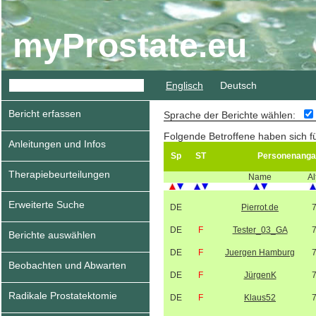
myProstate.eu
Englisch
Deutsch
Bericht erfassen
Sprache der Berichte wählen:
Folgende Betroffene haben sich f
Anleitungen und Infos
Sp
ST
Personenanga
Therapiebeurteilungen
Name
Al
Erweiterte Suche
DE
Pierrot.de
DE
F
Tester_03_GA
Berichte auswählen
DE
F
Juergen Hamburg
Beobachten und Abwarten
DE
F
JürgenK
Radikale Prostatektomie
DE
F
Klaus52