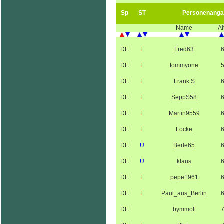
Sp
ST
Personenanga
Name
Al
DE
F
Fred63
DE
F
tommyone
DE
F
Frank.S
DE
F
SeppS58
DE
F
Martin9559
DE
F
Locke
DE
U
Berle65
DE
U
klaus
DE
F
pepe1961
DE
F
Paul_aus_Berlin
DE
bymmoft