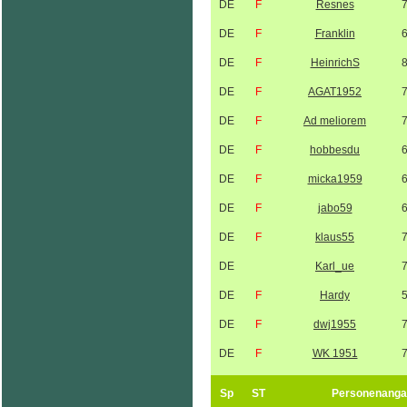
DE
F
Resnes
DE
F
Franklin
DE
F
HeinrichS
DE
F
AGAT1952
DE
F
Ad meliorem
DE
F
hobbesdu
DE
F
micka1959
DE
F
jabo59
DE
F
klaus55
DE
Karl_ue
DE
F
Hardy
DE
F
dwj1955
DE
F
WK 1951
Sp
ST
Personenanga