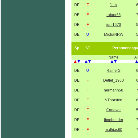
DE
F
Jack
DE
F
rainer63
DE
F
juni1970
DE
U
MichaNRW
Sp
ST
Personenanga
Name
Al
DE
U
RainerS
DE
F
Detlef_1960
DE
F
hermann58
DE
F
VThorsten
DE
F
Canavar
DE
F
timebender
DE
F
mathias60