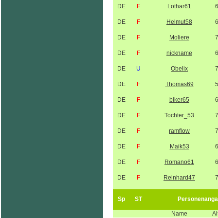
DE
F
Lothar61
DE
F
Helmut58
DE
F
Moliere
DE
F
nickname
DE
U
Obelix
DE
F
Thomas69
DE
F
biker65
DE
F
Tochter_53
DE
F
ramflow
DE
F
Maik53
DE
F
Romano61
DE
F
Reinhard47
Sp
ST
Personenanga
Name
Al