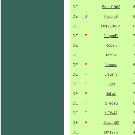
DE
Bernd1962
DE
U
PeJo 58
DE
F
zzr1210/Didi
DE
F
JürgenB.
DE
Robert
DE
Tom54
DE
F
Jereem
DE
F
ursus47
DE
F
Lars
DE
F
det-ae
DE
F
tolledeu
DE
F
UEW47
DE
F
Steven62
DE
F
jan1976