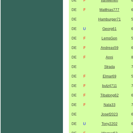
DE
F
vanMerlen
DE
F
Matthias777
DE
Hamburger71
DE
U
Georg61
DE
F
LemsGon
DE
F
Andreas59
DE
F
Anni
DE
Strada
DE
F
Elmar69
DE
F
butz4711
DE
F
Tibatong62
DE
F
Nala33
DE
Josef2023
DE
U
Tony2202