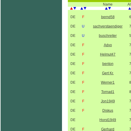
Name
Al
DE
F
bernd58
DE
U
sachverstaendiger
DE
U
buschreiter
DE
F
Advo
DE
F
Helmut47
DE
F
benton
DE
F
Gert Kr.
DE
F
Werner1
DE
F
Tornad1
DE
F
Jon1949
DE
F
Diskus
DE
Horst1949
DE
F
Gerhard