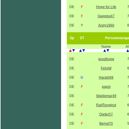
DE
F
Hope for Life
DE
F
Gwigdul47
DE
†
Andy1960
Sp
ST
Personenanga
Name
Al
DE
goodhope
DE
FelixW
DE
U
Harald48
DE
F
papsi
DE
Waldemar49
DE
F
RalfTongkrut
DE
F
Dieter57
DE
F
Bernd70