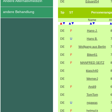
Andere Alternativmedizin
DE
Eduard54
andere Behandlung
Sp
ST
Personenanga
Name
Al
DE
F
Hans-J.
DE
U
Hans B.
DE
F
Wolfgang aus Berlin
DE
F
Biker61
DE
F
MANFRED SEITZ
DE
klasch40
DE
WernerJ
DE
F
Andi9
DE
TomTom
DE
U
ngawas
DE
F
helmut.k