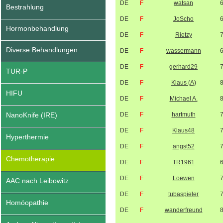
DE
F
watsan
Bestrahlung
DE
F
JoScho
Hormonbehandlung
DE
F
Rietzy
Diverse Behandlungen
DE
F
wassermann
DE
F
gerhard29
TUR-P
DE
F
Klaus (A)
HIFU
DE
F
Michael A.
NanoKnife (IRE)
DE
F
hartmuth
DE
F
Klaus48
Hyperthermie
DE
F
angst52
Chemotherapie
DE
F
TR1961
DE
F
Loewen
AAC nach Leibowitz
DE
F
tubaspieler
Homöopathie
DE
F
wanderfreund