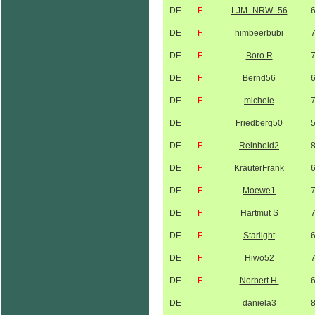
DE
F
LJM_NRW_56
DE
F
himbeerbubi
DE
F
Boro R
DE
F
Bernd56
DE
F
michele
DE
Friedberg50
DE
F
Reinhold2
DE
F
KräuterFrank
DE
F
Moewe1
DE
F
Hartmut S
DE
F
Starlight
DE
F
Hiwo52
DE
F
Norbert H.
DE
daniela3