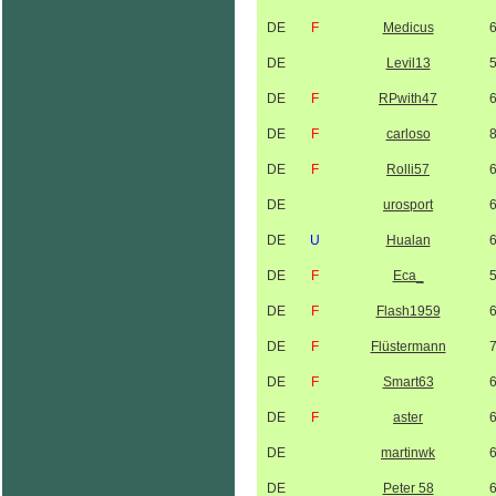
DE
F
Medicus
DE
Levil13
DE
F
RPwith47
DE
F
carloso
DE
F
Rolli57
DE
urosport
DE
U
Hualan
DE
F
Eca_
DE
F
Flash1959
DE
F
Flüstermann
DE
F
Smart63
DE
F
aster
DE
martinwk
DE
Peter 58