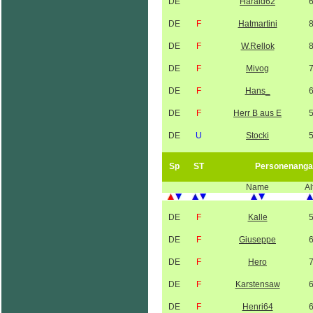
DE
Harald62
DE
F
Hatmartini
DE
F
W.Rellok
DE
F
Mivog
DE
F
Hans_
DE
F
Herr B aus E
DE
U
Stocki
Sp
ST
Personenanga
Name
Al
DE
F
Kalle
DE
F
Giuseppe
DE
F
Hero
DE
F
Karstensaw
DE
F
Henri64