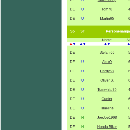
DE
U
Blacksheep
DE
U
Tom78
DE
U
Martin65
Sp
ST
Personenanga
Name
Al
DE
Stefan 66
DE
U
AlexO
DE
U
Hardy58
DE
U
Oliver S.
DE
U
Tomwhite79
DE
U
Gunter
DE
U
Timeline
DE
N
JoeJoe1968
DE
N
Honda Biker