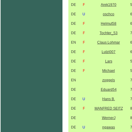
DE
F
Arek1970
DE
U
oschco
DE
F
Helmut58
DE
F
Tochter_53
EN
F
Claus Lohmar
DE
F
Lutzi007
DE
F
Lars
DE
F
Michael
EN
zoggels
DE
Eduard54
DE
U
Hans B.
DE
F
MANFRED SEITZ
DE
WernerJ
DE
U
ngawas