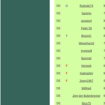
DE
U
Rubrato74
DE
Sammo
DE
urosport
DE
Peter 58
DE
†
BrunoS.
DE
Weserhecht
DE
bymmoft
DE
Barnold
DE
F
Hinnerk
DE
F
Hatmartini
DE
F
Joerg1967
DE
Wilfried
DE
Jörg der Butenbremer
DE
Nico75