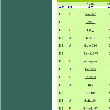
Name
Al
DE
F
Walther
DE
Levil13
DE
F
Eca_
DE
U
Michi1
DE
U
dieter286
DE
Sailor1975
DE
F
tommyone
DE
U
Berle65
DE
F
Tritus59
DE
U
rotx
DE
Herr Bert
DE
U
Michael64
DE
F
Gwigdul47