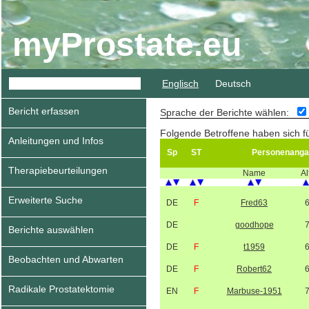
myProstate.eu
Englisch
Deutsch
Bericht erfassen
Sprache der Berichte wählen:
Folgende Betroffene haben sich f
Anleitungen und Infos
Sp
ST
Personenanga
Therapiebeurteilungen
Name
Al
Erweiterte Suche
DE
F
Fred63
DE
goodhope
Berichte auswählen
DE
F
t1959
Beobachten und Abwarten
DE
F
Robert62
Radikale Prostatektomie
EN
F
Marbuse-1951