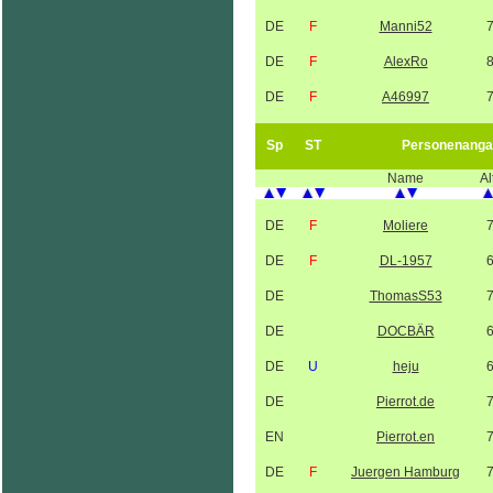
DE
F
Manni52
DE
F
AlexRo
DE
F
A46997
Sp
ST
Personenanga
Name
Al
DE
F
Moliere
DE
F
DL-1957
DE
ThomasS53
DE
DOCBÄR
DE
U
heju
DE
Pierrot.de
EN
Pierrot.en
DE
F
Juergen Hamburg