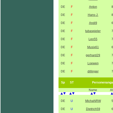
DE
F
Anton
DE
F
Hans-J.
DE
F
Andi9
DE
F
tubaspieler
DE
F
Leo55
DE
F
Musix61
DE
F
gerhard29
DE
F
Loewen
DE
F
dillinger
Sp
ST
Personenanga
Name
Al
DE
U
MichaNRW
DE
U
Dietrich59