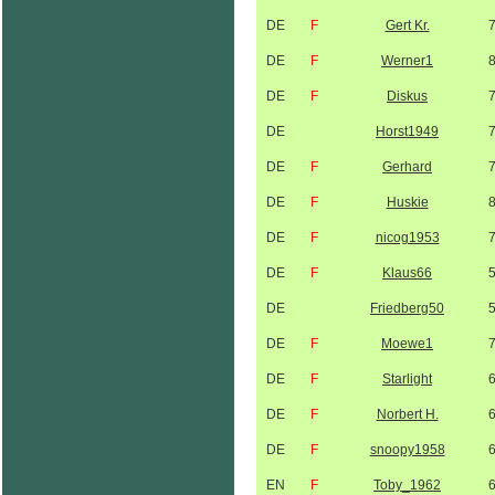
DE
F
Gert Kr.
DE
F
Werner1
DE
F
Diskus
DE
Horst1949
DE
F
Gerhard
DE
F
Huskie
DE
F
nicog1953
DE
F
Klaus66
DE
Friedberg50
DE
F
Moewe1
DE
F
Starlight
DE
F
Norbert H.
DE
F
snoopy1958
EN
F
Toby_1962