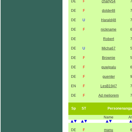
DE
F
charly54
DE
F
dolde48
DE
U
Harald48
DE
F
nickname
DE
Robert
DE
U
Micha67
DE
F
Brownie
DE
F
guwipalu
DE
F
guenter
EN
F
LesB1947
DE
F
Ad meliorem
Sp
ST
Personenanga
Name
Al
DE
F
manu