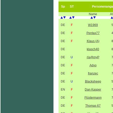
Sp
ST
Personenanga
Name
Al
DE
F
W1969
DE
F
Pentax77
DE
F
Klaus (A)
DE
klasch40
DE
U
rla@myP
DE
F
Advo
DE
F
franzec
DE
U
Blacksheep
EN
F
Dan Kasper
DE
F
Flüstermann
DE
F
Thomas 67