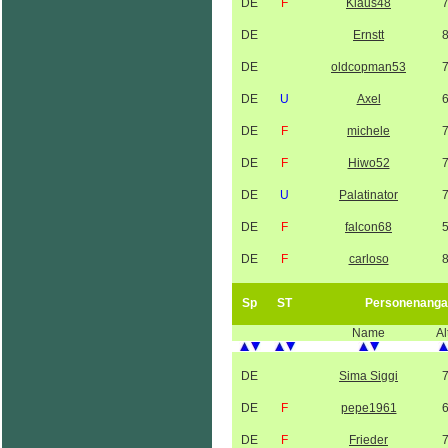
DE
F
Klaus48
DE
Ernstt
DE
oldcopman53
DE
U
Axel
DE
F
michele
DE
F
Hiwo52
DE
U
Palatinator
DE
F
falcon68
DE
F
carloso
Sp
ST
Personenanga
Name
Al
DE
Sima Siggi
DE
F
pepe1961
DE
F
Frieder