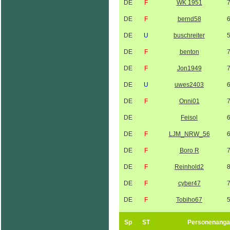
DE
F
WK 1951
DE
F
bernd58
DE
U
buschreiter
DE
F
benton
DE
F
Jon1949
DE
U
uwes2403
DE
F
Onni01
DE
Feisol
DE
F
LJM_NRW_56
DE
F
Boro R
DE
F
Reinhold2
DE
F
cyber47
DE
F
Tobiho67
Sp
ST
Personenanga