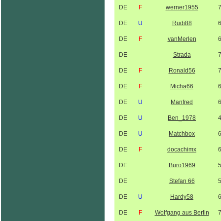
DE
F
werner1955
DE
U
Rudi88
DE
F
vanMerlen
DE
Strada
DE
F
Ronald56
DE
F
Micha66
DE
U
Manfred
DE
U
Ben_1978
DE
U
Matchbox
DE
F
docachimx
DE
Buro1969
DE
Stefan 66
DE
U
Hardy58
DE
F
Wolfgang aus Berlin