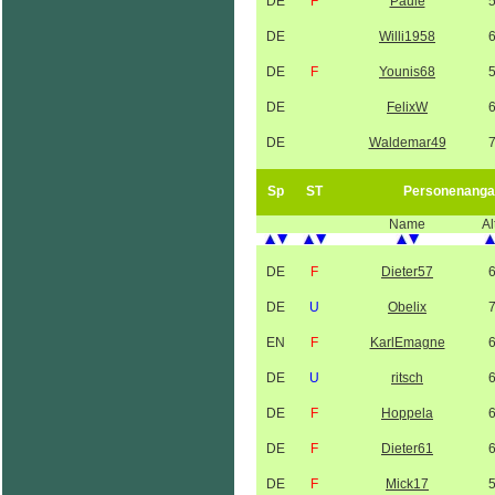
DE
F
Paule
DE
Willi1958
DE
F
Younis68
DE
FelixW
DE
Waldemar49
Sp
ST
Personenanga
Name
Al
DE
F
Dieter57
DE
U
Obelix
EN
F
KarlEmagne
DE
U
ritsch
DE
F
Hoppela
DE
F
Dieter61
DE
F
Mick17