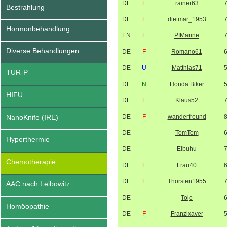
DE
F
rainer63
Bestrahlung
DE
F
dietmar_1953
Hormonbehandlung
EN
F
PIMarine
Diverse Behandlungen
DE
F
Romano61
DE
U
Matthias71
TUR-P
DE
N
Honda Biker
HIFU
DE
F
Klaus52
NanoKnife (IRE)
DE
F
wanderfreund
DE
TomTom
Hyperthermie
DE
Elbuhu
Chemotherapie
DE
F
Frau40
DE
F
Thorsten1955
AAC nach Leibowitz
DE
Tojo
Homöopathie
DE
F
Franzlxaver