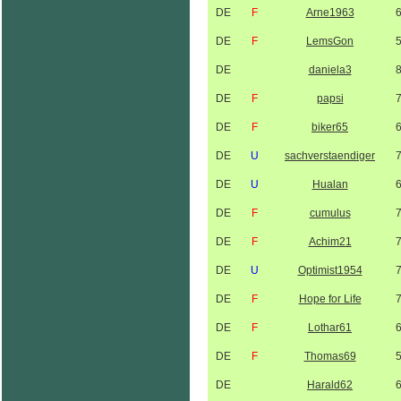
DE
F
Arne1963
DE
F
LemsGon
DE
daniela3
DE
F
papsi
DE
F
biker65
DE
U
sachverstaendiger
DE
U
Hualan
DE
F
cumulus
DE
F
Achim21
DE
U
Optimist1954
DE
F
Hope for Life
DE
F
Lothar61
DE
F
Thomas69
DE
Harald62