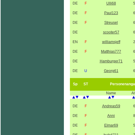
DE
F
Ulli68
DE
F
Paul123
DE
F
Streusel
DE
scooter57
EN
F
williamsjeff
DE
F
Matthias777
DE
Hamburger71
DE
U
Georg61
Sp
ST
Personenanga
Name
Al
DE
F
Andreas59
DE
F
Anni
DE
F
Elmar69