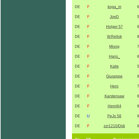
DE
F
koga_m
DE
F
JoeD
DE
F
Holger 57
DE
F
W.Rellok
DE
F
Mivog
DE
F
Hans_
DE
F
Kalle
DE
F
Giuseppe
DE
F
Hero
DE
F
Karstensaw
DE
F
Henri64
DE
U
PeJo 58
DE
F
zzr1210/Didi