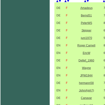
DE
F
Amadeus
DE
F
Bernd51
DE
F
PeterWS
DE
F
Skipper
DE
F
juni1970
EN
F
Roger Carnell
EN
F
EricW
DE
F
Detlef_1960
EN
F
Wayne
EN
F
JPW1944
DE
F
hermann58
EN
F
JohnA(eh?)
DE
F
Canavar