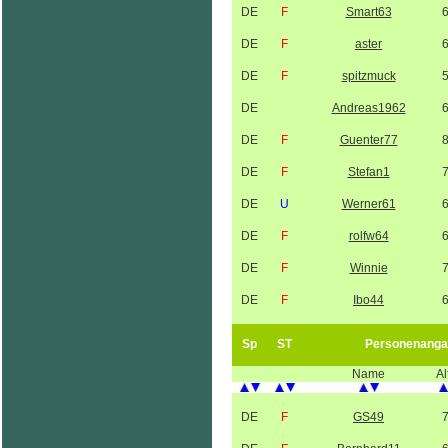
DE
F
Smart63
DE
F
aster
DE
F
spitzmuck
DE
Andreas1962
DE
F
Guenter77
DE
F
Stefan1
DE
U
Werner61
DE
F
rolfw64
DE
F
Winnie
DE
F
Ibo44
Sp
ST
Personenanga
Name
Al
DE
F
GS49