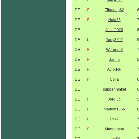
DE
F
butz4711
DE
F
Tibatong62
DE
F
Nala33
DE
Josef2023
DE
U
Tony2202
DE
F
Werner53
DE
F
Janne
DE
F
AdlerHH
DE
F
Colja
DE
suppenhinkel
DE
F
Jörg Lp
DE
F
Maddin1366
DE
F
Eh47
DE
F
Manpantau