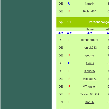
DE
U
franz44
DE
F
Roland64
Sp
ST
Personenanga
Name
Al
DE
F
himbeerbubi
DE
henryk283
DE
F
georre
DE
U
AlexO
DE
F
klaus55
DE
F
Michael A.
DE
F
VThorsten
DE
F
Tester_03_GA
EN
F
Don_R