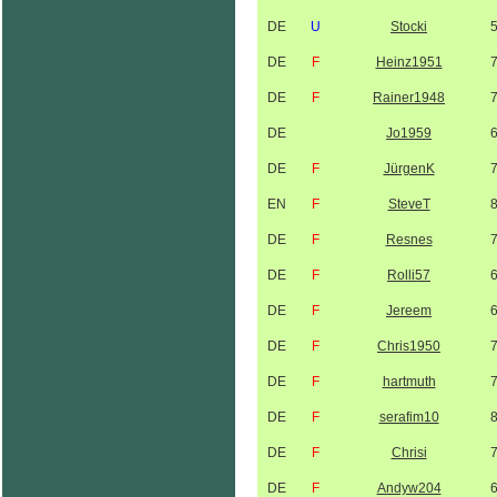
DE
U
Stocki
DE
F
Heinz1951
DE
F
Rainer1948
DE
Jo1959
DE
F
JürgenK
EN
F
SteveT
DE
F
Resnes
DE
F
Rolli57
DE
F
Jereem
DE
F
Chris1950
DE
F
hartmuth
DE
F
serafim10
DE
F
Chrisi
DE
F
Andyw204