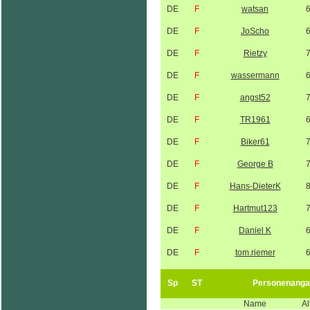
DE
F
watsan
DE
F
JoScho
DE
F
Rietzy
DE
F
wassermann
DE
F
angst52
DE
F
TR1961
DE
F
Biker61
DE
F
George B
DE
F
Hans-DieterK
DE
F
Hartmut123
DE
F
Daniel K
DE
F
tom.riemer
Sp
ST
Personenanga
Name
Al