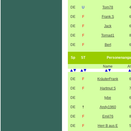
DE
U
Tom78
DE
F
Frank.S
DE
F
Jack
DE
F
Tornad1
DE
F
Bert
Sp
ST
Personenanga
Name
Al
DE
F
KräuterFrank
DE
F
Hartmut S
DE
tybe
DE
†
Andy1960
DE
F
Emil76
DE
F
Herr B aus E