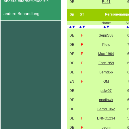
Andere Alternativmedizin
DE
Ru61
andere Behandlung
Sp
ST
Personenanga
Name
Al
DE
F
SeppS58
DE
F
Pluto
DE
F
Max-1964
DE
F
Ehre1959
DE
F
Bernd56
EN
F
GM
DE
psky07
DE
martinwk
DE
Bernd1962
DE
F
ENNO1234
DE
F
josonn