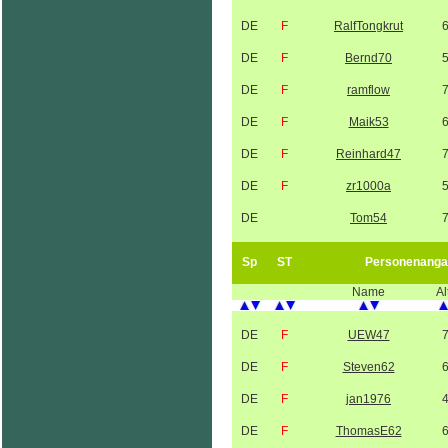
DE
F
RalfTongkrut
DE
F
Bernd70
DE
F
ramflow
DE
F
Maik53
DE
F
Reinhard47
DE
F
zr1000a
DE
Tom54
Sp
ST
Personenanga
Name
Al
DE
F
UEW47
DE
F
Steven62
DE
F
jan1976
DE
F
ThomasE62