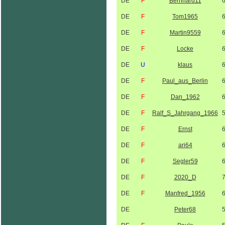
DE
F
Bernhard11
DE
F
Tom1965
DE
F
Martin9559
DE
F
Locke
DE
U
klaus
DE
F
Paul_aus_Berlin
DE
F
Dan_1962
DE
F
Ralf_S_Jahrgang_1966
DE
F
Ernst
DE
F
ari64
DE
F
Segler59
DE
F
2020_D
DE
F
Manfred_1956
DE
Peter68