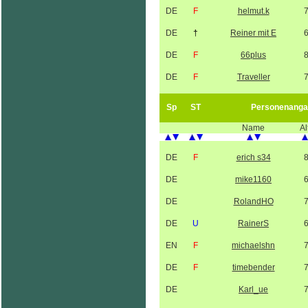
DE
F
helmut.k
DE
†
Reiner mit E
DE
F
66plus
DE
F
Traveller
Sp
ST
Personenanga
Name
Al
DE
F
erich s34
DE
mike1160
DE
RolandHO
DE
U
RainerS
EN
F
michaelshn
DE
F
timebender
DE
Karl_ue