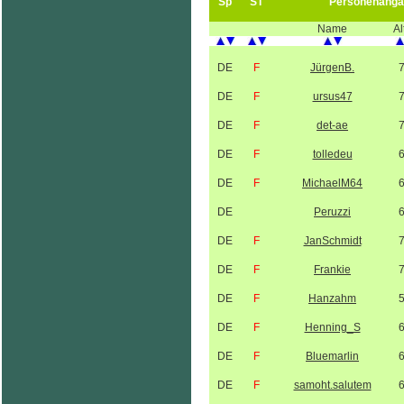
Sp
ST
Personenanga
Name
Al
DE
F
JürgenB.
DE
F
ursus47
DE
F
det-ae
DE
F
tolledeu
DE
F
MichaelM64
DE
Peruzzi
DE
F
JanSchmidt
DE
F
Frankie
DE
F
Hanzahm
DE
F
Henning_S
DE
F
Bluemarlin
DE
F
samoht.salutem