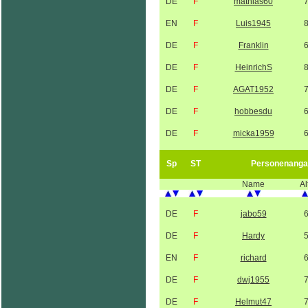
DE
F
mathias60
EN
F
Luis1945
DE
F
Franklin
DE
F
HeinrichS
DE
F
AGAT1952
DE
F
hobbesdu
DE
F
micka1959
Sp
ST
Personenanga
Name
Al
DE
F
jabo59
DE
F
Hardy
EN
F
richard
DE
F
dwj1955
DE
F
Helmut47