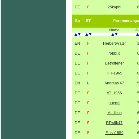
DE
F
25kaphi
Sp
ST
Personenanga
Name
Al
EN
F
HerbertPrater
DE
F
robbi.c
DE
F
Betroffener
DE
F
HH-1965
EN
U
Andreas 47
DE
F
AT_1966
DE
F
guenni
DE
F
Medicus
DE
F
RPwith47
DE
F
Flash1959