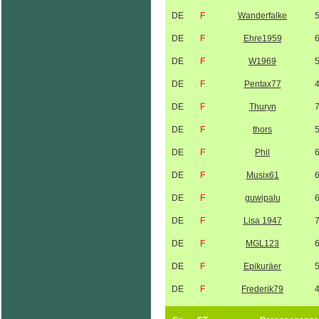
DE
F
Wanderfalke
DE
F
Ehre1959
DE
F
W1969
DE
F
Pentax77
DE
F
Thuryn
DE
F
thors
DE
F
Phil
DE
F
Musix61
DE
F
guwipalu
DE
F
Lisa 1947
DE
F
MGL123
DE
F
Epikuräer
DE
F
Frederik79