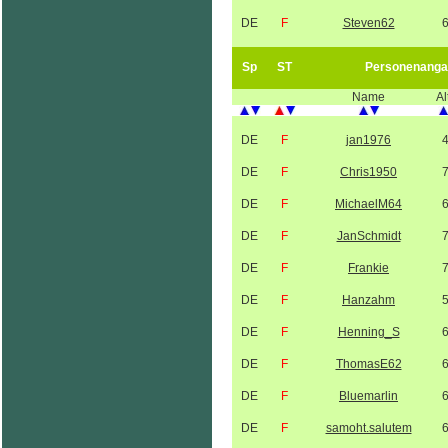
DE
F
Steven62
Sp
ST
Personenanga
Name
Al
DE
F
jan1976
DE
F
Chris1950
DE
F
MichaelM64
DE
F
JanSchmidt
DE
F
Frankie
DE
F
Hanzahm
DE
F
Henning_S
DE
F
ThomasE62
DE
F
Bluemarlin
DE
F
samoht.salutem