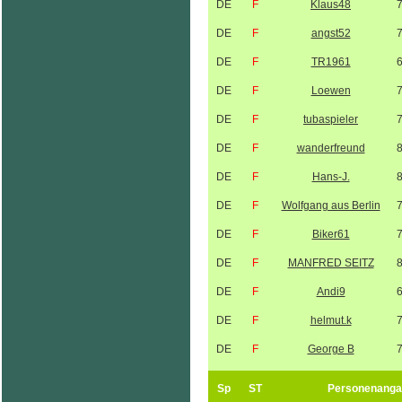
DE
F
Klaus48
DE
F
angst52
DE
F
TR1961
DE
F
Loewen
DE
F
tubaspieler
DE
F
wanderfreund
DE
F
Hans-J.
DE
F
Wolfgang aus Berlin
DE
F
Biker61
DE
F
MANFRED SEITZ
DE
F
Andi9
DE
F
helmut.k
DE
F
George B
Sp
ST
Personenanga