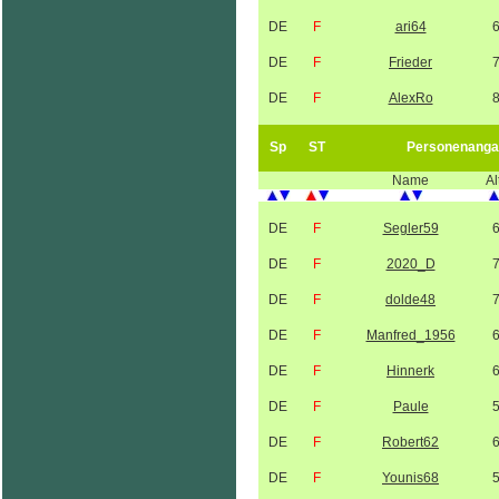
DE
F
ari64
DE
F
Frieder
DE
F
AlexRo
Sp
ST
Personenanga
Name
Al
DE
F
Segler59
DE
F
2020_D
DE
F
dolde48
DE
F
Manfred_1956
DE
F
Hinnerk
DE
F
Paule
DE
F
Robert62
DE
F
Younis68