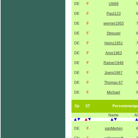
DE
F
Ulli68
DE
F
Paul123
DE
F
werner1955
DE
F
Streusel
DE
F
Heinz1951
DE
F
Arne1963
DE
F
Rainer1948
DE
F
Joerg1967
DE
F
Thomas 67
DE
F
Michael
Sp
ST
Personenanga
Name
Al
DE
F
vanMerlen