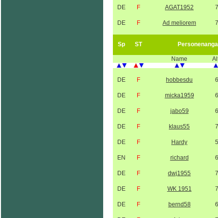
DE
F
AGAT1952
DE
F
Ad meliorem
Sp
ST
Personenanga
Name
Al
DE
F
hobbesdu
DE
F
micka1959
DE
F
jabo59
DE
F
klaus55
DE
F
Hardy
EN
F
richard
DE
F
dwj1955
DE
F
WK 1951
DE
F
bernd58