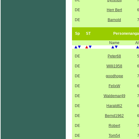
DE
bymmoft
DE
Herr Bert
DE
Barnold
Sp
ST
Personenanga
Name
Al
DE
Peter68
DE
Willi1958
DE
goodhope
DE
FelixW
DE
Waldemar49
DE
Harald62
DE
Bernd1962
DE
Robert
DE
Tom54