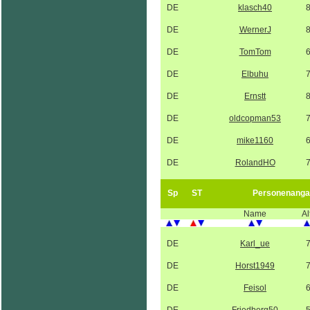
DE
klasch40
DE
WernerJ
DE
TomTom
DE
Elbuhu
DE
Ernstt
DE
oldcopman53
DE
mike1160
DE
RolandHO
Sp
ST
Personenanga
Name
Al
DE
Karl_ue
DE
Horst1949
DE
Feisol