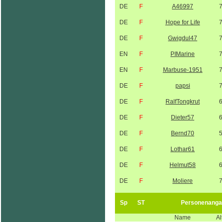
DE
F
A46997
DE
F
Hope for Life
DE
F
Gwigdul47
EN
F
PIMarine
EN
F
Marbuse-1951
DE
F
papsi
DE
F
RalfTongkrut
DE
F
Dieter57
DE
F
Bernd70
DE
F
Lothar61
DE
F
Helmut58
DE
F
Moliere
Sp
ST
Personenanga
Name
Al