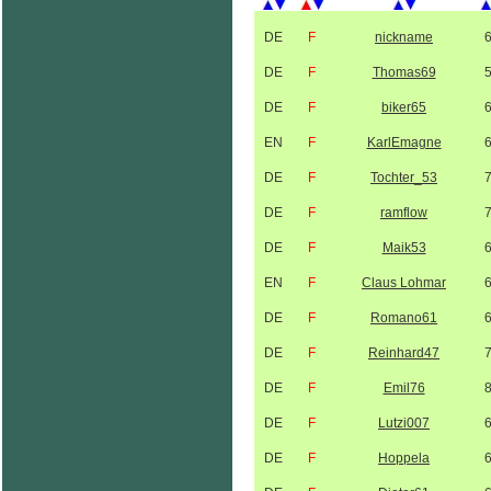
DE
F
nickname
DE
F
Thomas69
DE
F
biker65
EN
F
KarlEmagne
DE
F
Tochter_53
DE
F
ramflow
DE
F
Maik53
EN
F
Claus Lohmar
DE
F
Romano61
DE
F
Reinhard47
DE
F
Emil76
DE
F
Lutzi007
DE
F
Hoppela