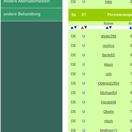
Andere Alternativmedizin
DE
U
tybe
andere Behandlung
Sp
ST
Personenanga
Name
Al
DE
U
dieter286
DE
U
oschco
DE
U
Berle65
DE
U
klaus
DE
U
rotx
DE
U
Optimist1954
DE
U
Michael64
DE
U
Harald48
DE
U
Obelix
DE
U
ritsch
DE
U
Matthias71