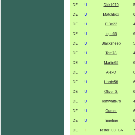
DE
U
Dirk1970
DE
U
Matchbox
DE
U
ElBe22
DE
U
Ingo65
DE
U
Blacksheep
DE
U
Tom78
DE
U
Martin65
DE
U
AlexO
DE
U
Hardy58
DE
U
Oliver S.
DE
U
Tomwhite79
DE
U
Gunter
DE
U
Timeline
DE
F
Tester_03_GA