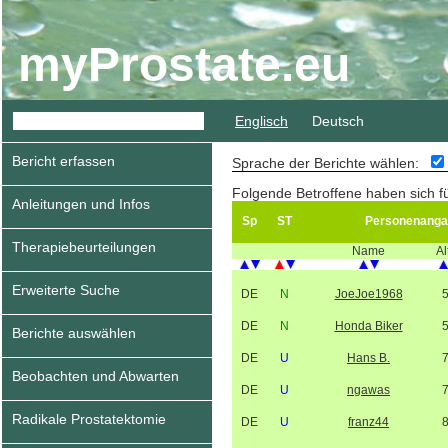
myProstate.eu
Englisch
Deutsch
Bericht erfassen
Sprache der Berichte wählen:
Folgende Betroffene haben sich fü
Anleitungen und Infos
Sp
ST
Personenanga
Therapiebeurteilungen
Name
Al
Erweiterte Suche
DE
N
JoeJoe1968
DE
N
Honda Biker
Berichte auswählen
DE
U
Hans B.
Beobachten und Abwarten
DE
U
ngawas
Radikale Prostatektomie
DE
U
franz44