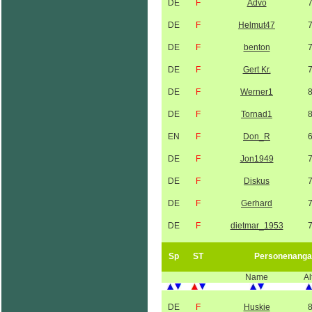
DE
F
Advo
DE
F
Helmut47
DE
F
benton
DE
F
Gert Kr.
DE
F
Werner1
DE
F
Tornad1
EN
F
Don_R
DE
F
Jon1949
DE
F
Diskus
DE
F
Gerhard
DE
F
dietmar_1953
Sp
ST
Personenanga
Name
Al
DE
F
Huskie