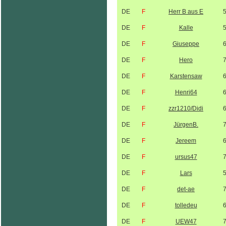
DE
F
Herr B aus E
DE
F
Kalle
DE
F
Giuseppe
DE
F
Hero
DE
F
Karstensaw
DE
F
Henri64
DE
F
zzr1210/Didi
DE
F
JürgenB.
DE
F
Jereem
DE
F
ursus47
DE
F
Lars
DE
F
det-ae
DE
F
tolledeu
DE
F
UEW47