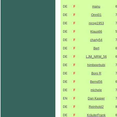
DE
F
manu
DE
F
Onni01
DE
F
nicog1953
DE
F
Klaus66
DE
F
charly54
DE
F
Bert
DE
F
LJM_NRW_56
DE
F
himbeerbubi
DE
F
Boro R
DE
F
Bernd56
DE
F
michele
EN
F
Dan Kasper
DE
F
Reinhold2
DE
F
KräuterFrank