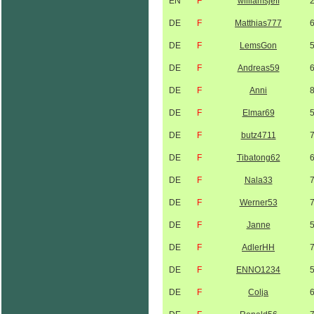
EN
F
williamsjeff
DE
F
Matthias777
DE
F
LemsGon
DE
F
Andreas59
DE
F
Anni
DE
F
Elmar69
DE
F
butz4711
DE
F
Tibatong62
DE
F
Nala33
DE
F
Werner53
DE
F
Janne
DE
F
AdlerHH
DE
F
ENNO1234
DE
F
Colja