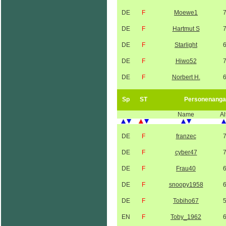
DE
F
Moewe1
DE
F
Hartmut S
DE
F
Starlight
DE
F
Hiwo52
DE
F
Norbert H.
Sp
ST
Personenanga
Name
Al
DE
F
franzec
DE
F
cyber47
DE
F
Frau40
DE
F
snoopy1958
DE
F
Tobiho67
EN
F
Toby_1962