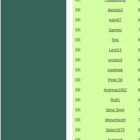
DE
Friedberg50
DE
daniela3
DE
psky07
DE
Sammo
DE
Tojo
DE
Levil13
DE
urosport
DE
martinwk
DE
Peter 58
DE
Andreas1962
DE
Ru61
DE
Sima Siggi
DE
Weserhecht
DE
Sailor1975