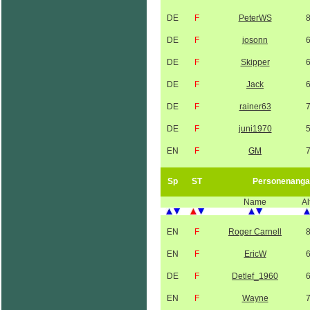
DE
F
PeterWS
DE
F
josonn
DE
F
Skipper
DE
F
Jack
DE
F
rainer63
DE
F
juni1970
EN
F
GM
Sp
ST
Personenanga
Name
Al
EN
F
Roger Carnell
EN
F
EricW
DE
F
Detlef_1960
EN
F
Wayne