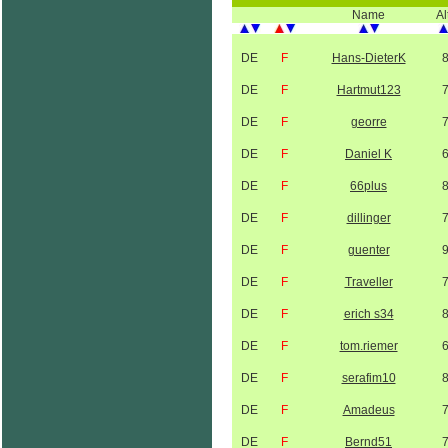
Name
Al
DE
F
Hans-DieterK
DE
F
Hartmut123
DE
F
georre
DE
F
Daniel K
DE
F
66plus
DE
F
dillinger
DE
F
guenter
DE
F
Traveller
DE
F
erich s34
DE
F
tom.riemer
DE
F
serafim10
DE
F
Amadeus
DE
F
Bernd51