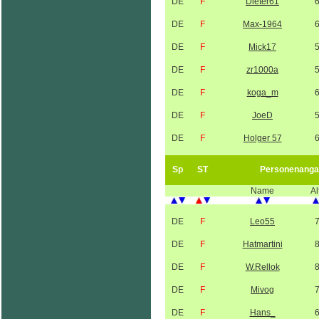
DE
F
Dieter61
DE
F
Max-1964
DE
F
Mick17
DE
F
zr1000a
DE
F
koga_m
DE
F
JoeD
DE
F
Holger 57
Sp
ST
Personenanga
Name
Al
DE
F
Leo55
DE
F
Hatmartini
DE
F
W.Rellok
DE
F
Mivog
DE
F
Hans_