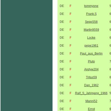
DE
F
tommyone
DE
F
Frank.S
DE
F
SeppS58
DE
F
Martin9559
DE
F
Locke
DE
F
pepe1961
DE
F
Paul_aus_Berlin
DE
F
Pluto
DE
F
Andyw204
DE
F
Tritus59
DE
F
Dan_1962
DE
F
Ralf_S_Jahrgang_1966
DE
F
Manni52
DE
F
Ernst