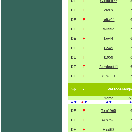
DE
F
Guenter77
DE
F
Stefan1
DE
F
rolfw64
DE
F
Winnie
DE
F
Ibo44
DE
F
GS49
DE
F
t1959
DE
F
Bernhard11
DE
F
cumulus
Sp
ST
Personenanga
Name
Al
DE
F
Tom1965
DE
F
Achim21
DE
F
Fred63