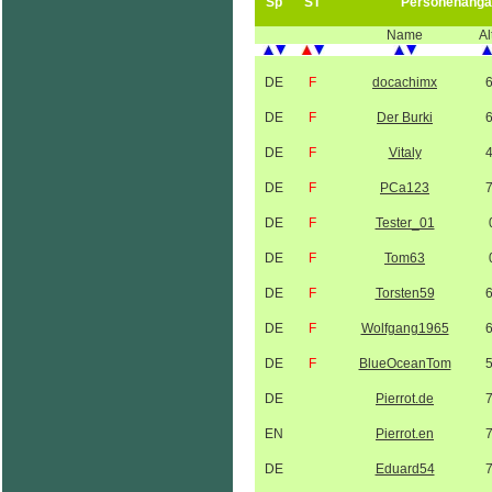
Sp
ST
Personenanga
Name
Al
DE
F
docachimx
DE
F
Der Burki
DE
F
Vitaly
DE
F
PCa123
DE
F
Tester_01
DE
F
Tom63
DE
F
Torsten59
DE
F
Wolfgang1965
DE
F
BlueOceanTom
DE
Pierrot.de
EN
Pierrot.en
DE
Eduard54