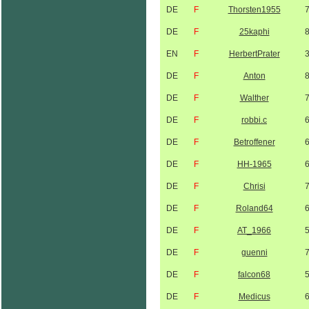
DE
F
Thorsten1955
DE
F
25kaphi
EN
F
HerbertPrater
DE
F
Anton
DE
F
Walther
DE
F
robbi.c
DE
F
Betroffener
DE
F
HH-1965
DE
F
Chrisi
DE
F
Roland64
DE
F
AT_1966
DE
F
guenni
DE
F
falcon68
DE
F
Medicus