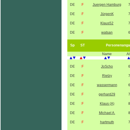
DE
F
Juergen Hamburg
DE
F
JürgenK
DE
F
Klaus52
DE
F
watsan
Sp
ST
Personenanga
Name
Al
DE
F
JoScho
DE
F
Rietzy
DE
F
wassermann
DE
F
gerhard29
DE
F
Klaus (A)
DE
F
Michael A.
DE
F
hartmuth