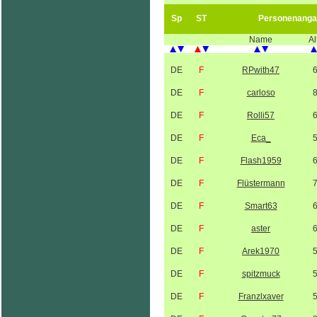
Sp
ST
Personenanga
Name
Al
DE
F
RPwith47
DE
F
carloso
DE
F
Rolli57
DE
F
Eca_
DE
F
Flash1959
DE
F
Flüstermann
DE
F
Smart63
DE
F
aster
DE
F
Arek1970
DE
F
spitzmuck
DE
F
Franzlxaver