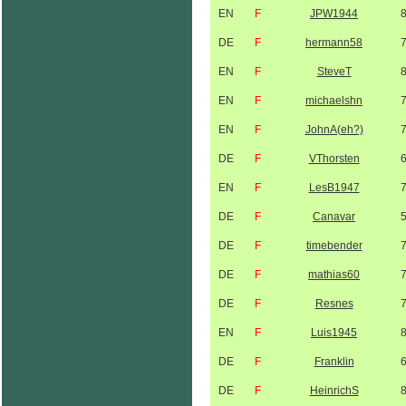
EN
F
JPW1944
DE
F
hermann58
EN
F
SteveT
EN
F
michaelshn
EN
F
JohnA(eh?)
DE
F
VThorsten
EN
F
LesB1947
DE
F
Canavar
DE
F
timebender
DE
F
mathias60
DE
F
Resnes
EN
F
Luis1945
DE
F
Franklin
DE
F
HeinrichS