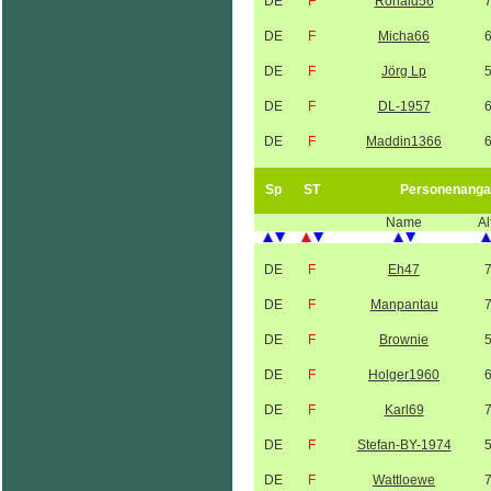
DE
F
Ronald56
DE
F
Micha66
DE
F
Jörg Lp
DE
F
DL-1957
DE
F
Maddin1366
Sp
ST
Personenanga
Name
Al
DE
F
Eh47
DE
F
Manpantau
DE
F
Brownie
DE
F
Holger1960
DE
F
Karl69
DE
F
Stefan-BY-1974
DE
F
Wattloewe