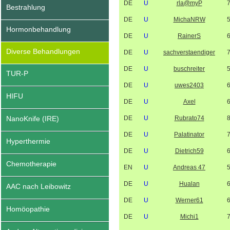
DE
U
rla@myP
Bestrahlung
DE
U
MichaNRW
Hormonbehandlung
DE
U
RainerS
Diverse Behandlungen
DE
U
sachverstaendiger
DE
U
buschreiter
TUR-P
DE
U
uwes2403
HIFU
DE
U
Axel
NanoKnife (IRE)
DE
U
Rubrato74
DE
U
Palatinator
Hyperthermie
DE
U
Dietrich59
Chemotherapie
EN
U
Andreas 47
DE
U
Hualan
AAC nach Leibowitz
DE
U
Werner61
Homöopathie
DE
U
Michi1