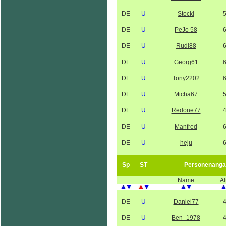
DE
U
Stocki
DE
U
PeJo 58
DE
U
Rudi88
DE
U
Georg61
DE
U
Tony2202
DE
U
Micha67
DE
U
Redone77
DE
U
Manfred
DE
U
heju
Sp
ST
Personenanga
Name
Al
DE
U
Daniel77
DE
U
Ben_1978