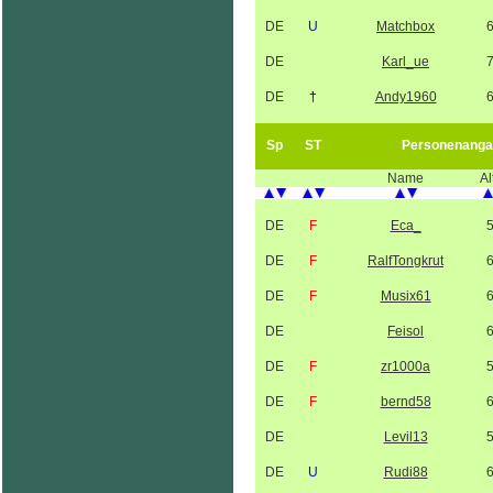
DE
U
Matchbox
DE
Karl_ue
DE
†
Andy1960
Sp
ST
Personenanga
Name
Al
DE
F
Eca_
DE
F
RalfTongkrut
DE
F
Musix61
DE
Feisol
DE
F
zr1000a
DE
F
bernd58
DE
Levil13
DE
U
Rudi88