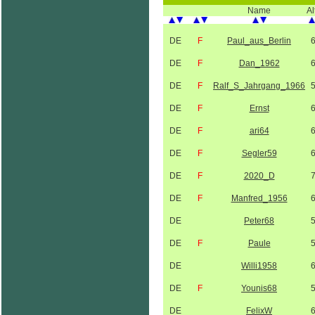
Name
Al
DE
F
Paul_aus_Berlin
DE
F
Dan_1962
DE
F
Ralf_S_Jahrgang_1966
DE
F
Ernst
DE
F
ari64
DE
F
Segler59
DE
F
2020_D
DE
F
Manfred_1956
DE
Peter68
DE
F
Paule
DE
Willi1958
DE
F
Younis68
DE
FelixW