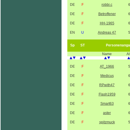
DE
F
robbi.c
DE
F
Betroffener
DE
F
HH-1965
EN
U
Andreas 47
Sp
ST
Personenanga
Name
Al
DE
F
AT_1966
DE
F
Medicus
DE
F
RPwith47
DE
F
Flash1959
DE
F
Smart63
DE
F
aster
DE
F
spitzmuck