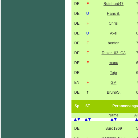
DE
F
Reinhard47
DE
U
Hans B.
DE
F
Chrisi
DE
U
Axel
DE
F
benton
DE
F
Tester_03_GA
DE
F
manu
DE
Tojo
EN
F
GM
DE
†
BrunoS.
Sp
ST
Personenanga
Name
Al
DE
Buro1969