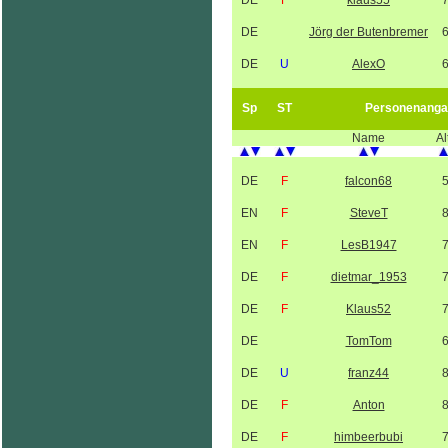
DE
F
klaus55
DE
Jörg der Butenbremer
DE
U
AlexO
Sp
ST
Personenanga
Name
Al
DE
F
falcon68
EN
F
SteveT
EN
F
LesB1947
DE
F
dietmar_1953
DE
F
Klaus52
DE
TomTom
DE
U
franz44
DE
F
Anton
DE
F
himbeerbubi