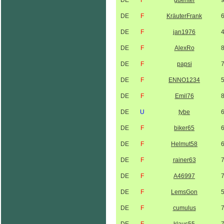
DE
F
guenter
DE
F
KräuterFrank
DE
F
jan1976
DE
F
AlexRo
DE
F
papsi
DE
F
ENNO1234
DE
F
Emil76
DE
U
tybe
DE
F
biker65
DE
F
Helmut58
DE
F
rainer63
DE
F
A46997
DE
F
LemsGon
DE
F
cumulus