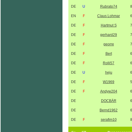
DE
U
Rubrato74
EN
F
Claus Lohmar
DE
F
Hartmut S
DE
F
gerhard29
DE
F
georre
DE
F
Bert
DE
F
Rolli57
DE
U
heju
DE
F
W1969
DE
F
Andyw204
DE
DOCBÄR
DE
Bernd1962
DE
F
serafim10