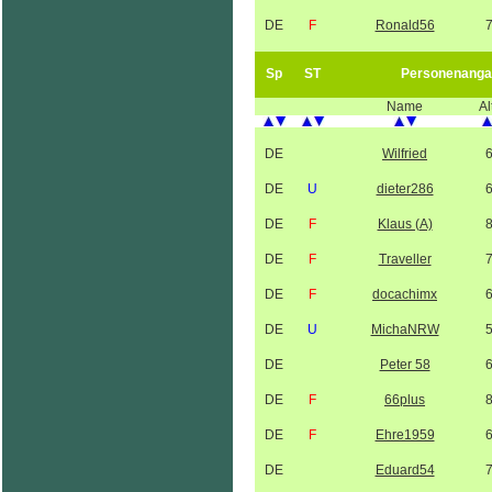
DE
F
Ronald56
Sp
ST
Personenanga
Name
Al
DE
Wilfried
DE
U
dieter286
DE
F
Klaus (A)
DE
F
Traveller
DE
F
docachimx
DE
U
MichaNRW
DE
Peter 58
DE
F
66plus
DE
F
Ehre1959
DE
Eduard54