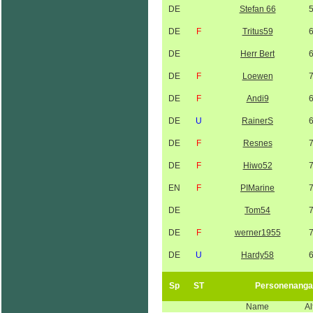
DE
Stefan 66
DE
F
Tritus59
DE
Herr Bert
DE
F
Loewen
DE
F
Andi9
DE
U
RainerS
DE
F
Resnes
DE
F
Hiwo52
EN
F
PIMarine
DE
Tom54
DE
F
werner1955
DE
U
Hardy58
Sp
ST
Personenanga
Name
Al