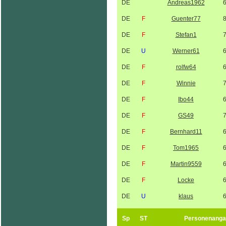
DE
Andreas1962
DE
F
Guenter77
DE
F
Stefan1
DE
U
Werner61
DE
F
rolfw64
DE
F
Winnie
DE
F
Ibo44
DE
F
GS49
DE
F
Bernhard11
DE
F
Tom1965
DE
F
Martin9559
DE
F
Locke
DE
U
klaus
Sp
ST
Personenanga