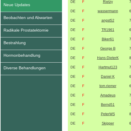
DE
F
Rietzy
Neue Updates
DE
F
wassermann
Beobachten und Abwarten
DE
F
angst52
Radikale Prostatektomie
DE
F
TR1961
DE
F
Biker61
Bestrahlung
DE
F
George B
Hormonbehandlung
DE
F
Hans-DieterK
DE
F
Hartmut123
Diverse Behandlungen
DE
F
Daniel K
DE
F
tom.riemer
DE
F
Amadeus
DE
F
Bernd51
DE
F
PeterWS
DE
F
Skipper