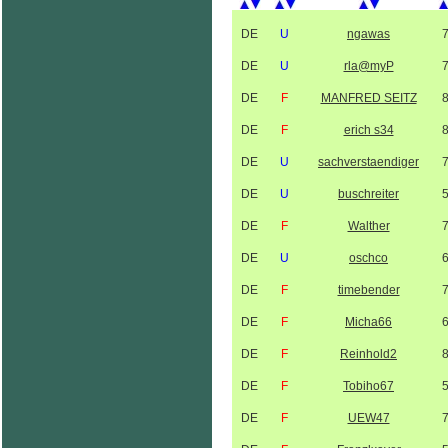
DE
U
ngawas
DE
U
rla@myP
DE
F
MANFRED SEITZ
DE
F
erich s34
DE
U
sachverstaendiger
DE
U
buschreiter
DE
F
Walther
DE
U
oschco
DE
F
timebender
DE
F
Micha66
DE
F
Reinhold2
DE
F
Tobiho67
DE
F
UEW47