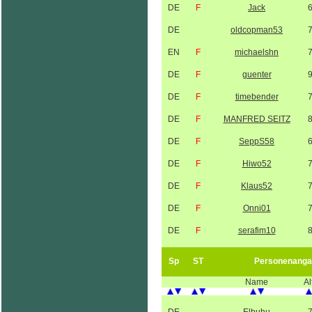
DE
F
Jack
DE
oldcopman53
EN
F
michaelshn
DE
F
guenter
DE
F
timebender
DE
F
MANFRED SEITZ
DE
F
SeppS58
DE
F
Hiwo52
DE
F
Klaus52
DE
F
Onni01
DE
F
serafim10
Sp
ST
Personenanga
Name
Al