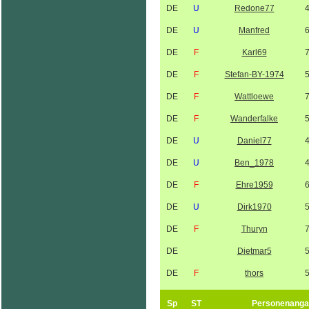
DE
U
Redone77
DE
U
Manfred
DE
F
Karl69
DE
F
Stefan-BY-1974
DE
F
Wattloewe
DE
F
Wanderfalke
DE
U
Daniel77
DE
U
Ben_1978
DE
F
Ehre1959
DE
U
Dirk1970
DE
F
Thuryn
DE
Dietmar5
DE
F
thors
Sp
ST
Personenanga