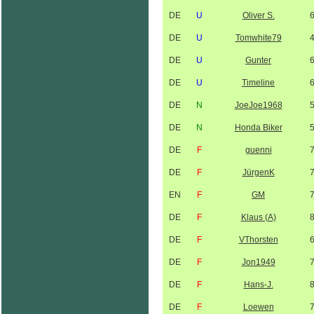
DE
U
Oliver S.
DE
U
Tomwhite79
DE
U
Gunter
DE
U
Timeline
DE
N
JoeJoe1968
DE
N
Honda Biker
DE
F
guenni
DE
F
JürgenK
EN
F
GM
DE
F
Klaus (A)
DE
F
VThorsten
DE
F
Jon1949
DE
F
Hans-J.
DE
F
Loewen