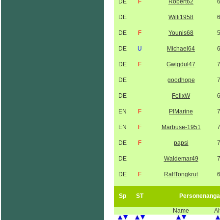
DE
F
Robert62
DE
Willi1958
DE
F
Younis68
DE
U
Michael64
DE
F
Gwigdul47
DE
goodhope
DE
FelixW
EN
F
PIMarine
EN
F
Marbuse-1951
DE
F
papsi
DE
Waldemar49
DE
F
RalfTongkrut
Sp
ST
Personenanga
Name
Al