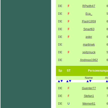
DE
F
RPwith47
DE
F
Eca_
DE
F
Flash1959
DE
F
Smart63
DE
F
aster
DE
martinwk
DE
F
spitzmuck
DE
Andreas1962
Sp
ST
Personenanga
Name
Al
DE
F
Guenter77
DE
F
Stefan1
DE
U
Werner61