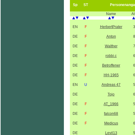
Sp
ST
Personenanga
Name
Al
EN
F
HerbertPrater
DE
F
Anton
DE
F
Walther
DE
F
robbi.c
DE
F
Betroffener
DE
F
HH-1965
EN
U
Andreas 47
DE
Tojo
DE
F
AT_1966
DE
F
falcon68
DE
F
Medicus
DE
Levil13