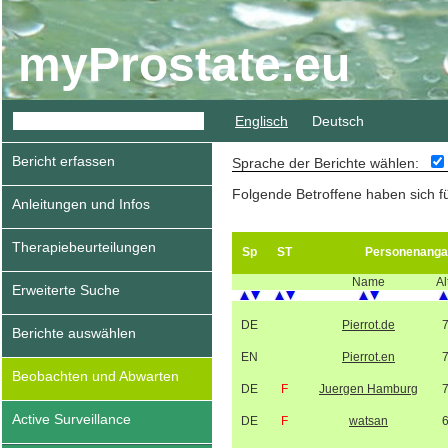
myProstate.eu
Englisch
Deutsch
Bericht erfassen
Sprache der Berichte wählen:
Folgende Betroffene haben sich f
Anleitungen und Infos
Therapiebeurteilungen
Sp
ST
Personenanga
Name
Al
Erweiterte Suche
DE
Pierrot.de
Berichte auswählen
EN
Pierrot.en
Beobachten und Abwarten
DE
F
Juergen Hamburg
Active Surveillance
DE
F
watsan