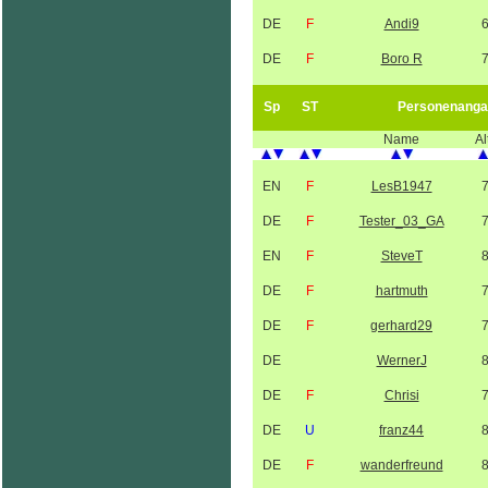
DE
F
Andi9
DE
F
Boro R
Sp
ST
Personenanga
Name
Al
EN
F
LesB1947
DE
F
Tester_03_GA
EN
F
SteveT
DE
F
hartmuth
DE
F
gerhard29
DE
WernerJ
DE
F
Chrisi
DE
U
franz44
DE
F
wanderfreund