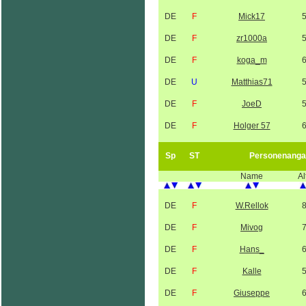
DE
F
Mick17
DE
F
zr1000a
DE
F
koga_m
DE
U
Matthias71
DE
F
JoeD
DE
F
Holger 57
Sp
ST
Personenanga
Name
Al
DE
F
W.Rellok
DE
F
Mivog
DE
F
Hans_
DE
F
Kalle
DE
F
Giuseppe