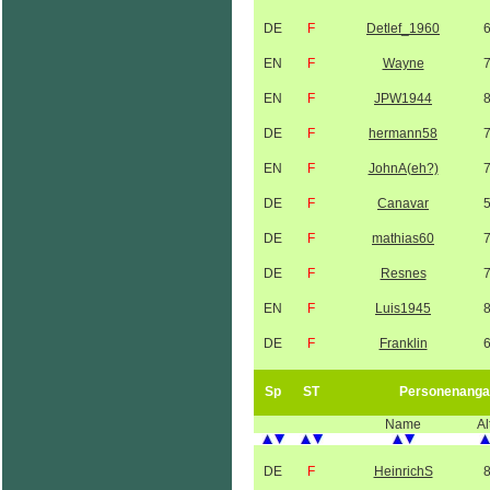
DE
F
Detlef_1960
EN
F
Wayne
EN
F
JPW1944
DE
F
hermann58
EN
F
JohnA(eh?)
DE
F
Canavar
DE
F
mathias60
DE
F
Resnes
EN
F
Luis1945
DE
F
Franklin
Sp
ST
Personenanga
Name
Al
DE
F
HeinrichS