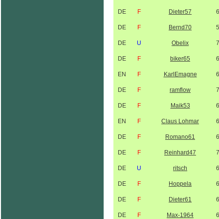
DE
F
Dieter57
DE
F
Bernd70
DE
U
Obelix
DE
F
biker65
EN
F
KarlEmagne
DE
F
ramflow
DE
F
Maik53
EN
F
Claus Lohmar
DE
F
Romano61
DE
F
Reinhard47
DE
U
ritsch
DE
F
Hoppela
DE
F
Dieter61
DE
F
Max-1964