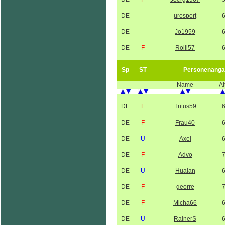
DE
urosport
DE
Jo1959
DE
F
Rolli57
Sp
ST
Personenanga
Name
Al
DE
F
Tritus59
DE
F
Frau40
DE
U
Axel
DE
F
Advo
DE
U
Hualan
DE
F
georre
DE
F
Micha66
DE
U
RainerS