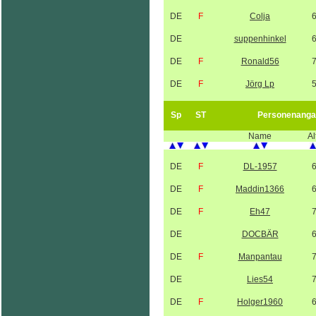
DE
F
Colja
DE
suppenhinkel
DE
F
Ronald56
DE
F
Jörg Lp
Sp
ST
Personenanga
Name
Al
DE
F
DL-1957
DE
F
Maddin1366
DE
F
Eh47
DE
DOCBÄR
DE
F
Manpantau
DE
Lies54
DE
F
Holger1960