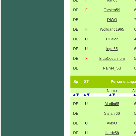
DE
F
Tom63
DE
F
Torsten59
DE
DIWO
DE
F
Wolfgang1965
DE
U
ElBe22
DE
U
Ingo65
DE
F
BlueOceanTom
DE
Rainer_SB
Sp
ST
Personenanga
Name
Al
DE
U
Martin65
DE
Stefan 66
DE
U
AlexO
DE
U
Hardy58