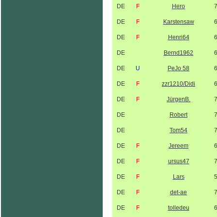
DE
F
Hero
DE
F
Karstensaw
DE
F
Henri64
DE
Bernd1962
DE
U
PeJo 58
DE
F
zzr1210/Didi
DE
F
JürgenB.
DE
Robert
DE
Tom54
DE
F
Jereem
DE
F
ursus47
DE
F
Lars
DE
F
det-ae
DE
F
tolledeu