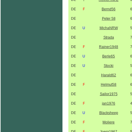
DE
F
Bernd56
DE
Peter 58
DE
U
MichaNRW
DE
Strada
DE
F
Rainer1948
DE
U
Berle65
DE
U
Stocki
DE
Harald62
DE
F
Helmut58
DE
Sailor1975
DE
F
jan1976
DE
U
Blacksheep
DE
F
Moliere
DE
F
Joerg1967