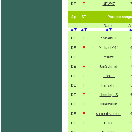
DE
F
UEW47
Sp
ST
Personenanga
Name
Al
DE
F
Steven62
DE
F
MichaelM64
DE
Peruzzi
DE
F
JanSchmidt
DE
F
Frankie
DE
F
Hanzahm
DE
F
Henning_S
DE
F
Bluemarlin
DE
F
samoht.salutem
DE
F
Ulli68