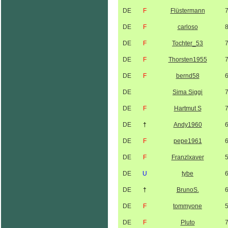
DE
F
Flüstermann
DE
F
carloso
DE
F
Tochter_53
DE
F
Thorsten1955
DE
F
bernd58
DE
Sima Siggi
DE
F
Hartmut S
DE
†
Andy1960
DE
F
pepe1961
DE
F
Franzlxaver
DE
U
tybe
DE
†
BrunoS.
DE
F
tommyone
DE
F
Pluto