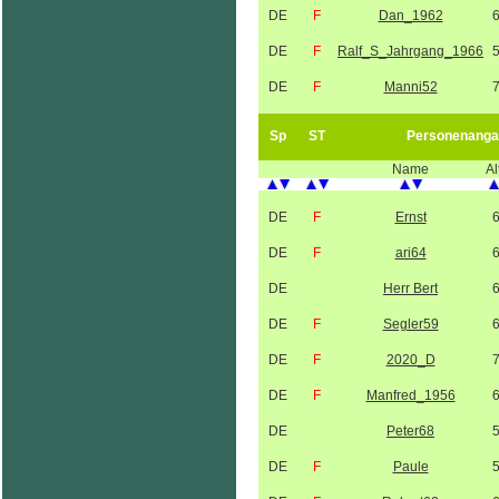
DE
F
Dan_1962
DE
F
Ralf_S_Jahrgang_1966
DE
F
Manni52
Sp
ST
Personenanga
Name
Al
DE
F
Ernst
DE
F
ari64
DE
Herr Bert
DE
F
Segler59
DE
F
2020_D
DE
F
Manfred_1956
DE
Peter68
DE
F
Paule