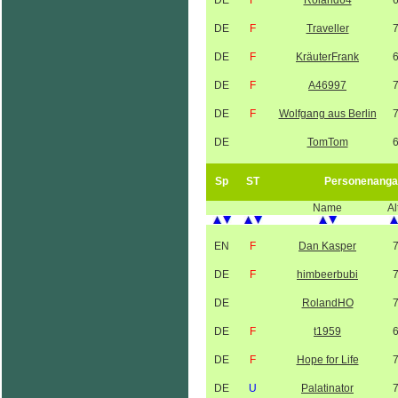
DE
F
Roland64
DE
F
Traveller
DE
F
KräuterFrank
DE
F
A46997
DE
F
Wolfgang aus Berlin
DE
TomTom
Sp
ST
Personenanga
Name
Al
EN
F
Dan Kasper
DE
F
himbeerbubi
DE
RolandHO
DE
F
t1959
DE
F
Hope for Life
DE
U
Palatinator