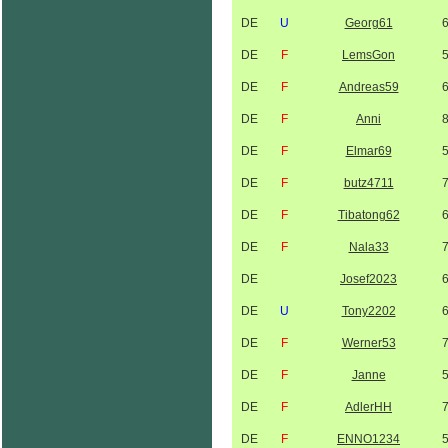
DE
U
Georg61
DE
F
LemsGon
DE
F
Andreas59
DE
F
Anni
DE
F
Elmar69
DE
F
butz4711
DE
F
Tibatong62
DE
F
Nala33
DE
Josef2023
DE
U
Tony2202
DE
F
Werner53
DE
F
Janne
DE
F
AdlerHH
DE
F
ENNO1234