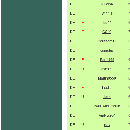
DE
F
rolfw64
DE
F
Winnie
DE
F
Ibo44
DE
F
GS49
DE
F
Bernhard11
DE
F
cumulus
DE
F
Tom1965
DE
U
oschco
DE
F
Martin9559
DE
F
Locke
DE
U
klaus
DE
F
Paul_aus_Berlin
DE
F
Andyw204
DE
U
rotx