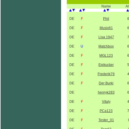
Name
Al
DE
F
Phil
DE
F
Musix61
DE
F
Lisa 1947
DE
U
Matchbox
DE
F
MGL123
DE
F
Epikuräer
DE
F
Frederik79
DE
F
Der Burki
DE
henryk283
DE
F
Vitaly
DE
F
PCa123
DE
F
Tester_01