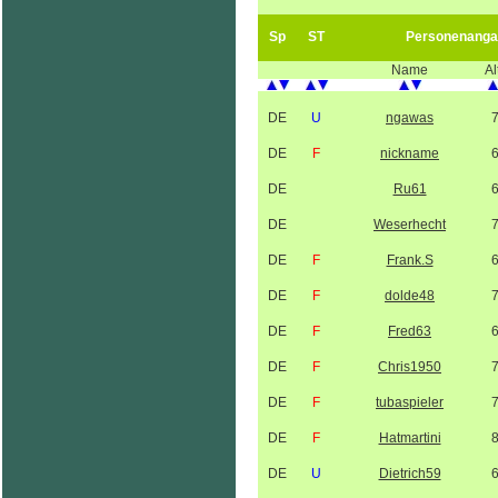
Sp
ST
Personenanga
Name
Al
DE
U
ngawas
DE
F
nickname
DE
Ru61
DE
Weserhecht
DE
F
Frank.S
DE
F
dolde48
DE
F
Fred63
DE
F
Chris1950
DE
F
tubaspieler
DE
F
Hatmartini
DE
U
Dietrich59