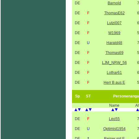
DE
Barnold
DE
F
ThomasE62
DE
F
Lutzi007
DE
F
W1969
DE
U
Harald48
DE
F
Thomas69
DE
F
LJM_NRW_56
DE
F
Lothar61
DE
F
Herr B aus E
Sp
ST
Personenanga
Name
Al
DE
F
Leo55
DE
U
Optimist1954
DE
†
Reiner mit E