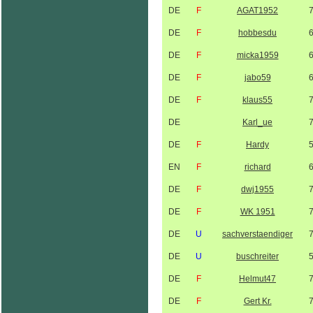
DE
F
AGAT1952
DE
F
hobbesdu
DE
F
micka1959
DE
F
jabo59
DE
F
klaus55
DE
Karl_ue
DE
F
Hardy
EN
F
richard
DE
F
dwj1955
DE
F
WK 1951
DE
U
sachverstaendiger
DE
U
buschreiter
DE
F
Helmut47
DE
F
Gert Kr.