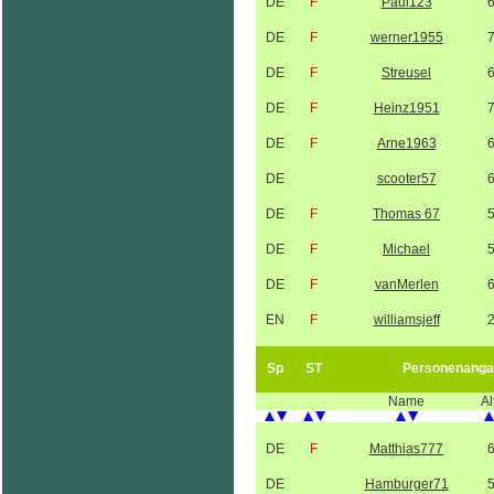
DE
F
Paul123
DE
F
werner1955
DE
F
Streusel
DE
F
Heinz1951
DE
F
Arne1963
DE
scooter57
DE
F
Thomas 67
DE
F
Michael
DE
F
vanMerlen
EN
F
williamsjeff
Sp
ST
Personenanga
Name
Al
DE
F
Matthias777
DE
Hamburger71