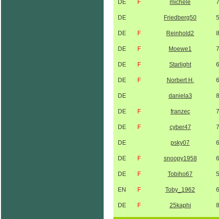
DE
F
michele
DE
Friedberg50
DE
F
Reinhold2
DE
F
Moewe1
DE
F
Starlight
DE
F
Norbert H.
DE
daniela3
DE
F
franzec
DE
F
cyber47
DE
psky07
DE
F
snoopy1958
DE
F
Tobiho67
EN
F
Toby_1962
DE
F
25kaphi