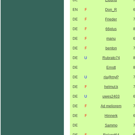
DE
Elbuhu
EN
F
Don_R
DE
F
Frieder
DE
F
66plus
DE
F
manu
DE
F
benton
DE
U
Rubrato74
DE
Ernstt
DE
U
rla@myP
DE
F
helmut.k
DE
U
uwes2403
DE
F
Ad meliorem
DE
F
Hinnerk
DE
Sammo