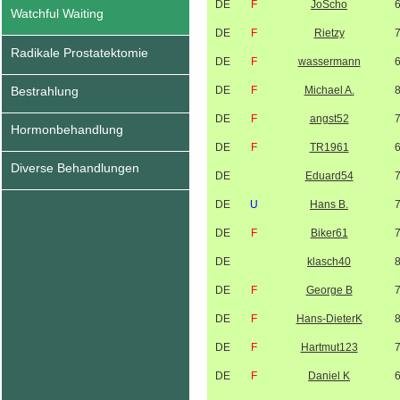
DE
F
JoScho
Watchful Waiting
DE
F
Rietzy
Radikale Prostatektomie
DE
F
wassermann
Bestrahlung
DE
F
Michael A.
DE
F
angst52
Hormonbehandlung
DE
F
TR1961
Diverse Behandlungen
DE
Eduard54
DE
U
Hans B.
DE
F
Biker61
DE
klasch40
DE
F
George B
DE
F
Hans-DieterK
DE
F
Hartmut123
DE
F
Daniel K