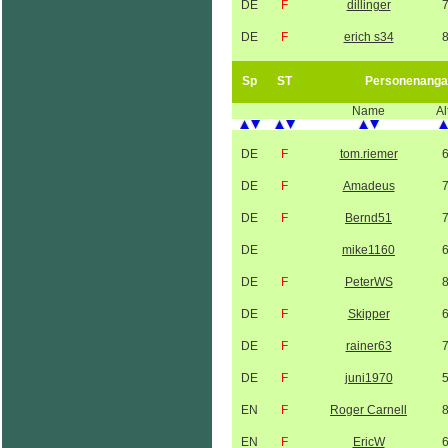
DE
F
dillinger
DE
F
erich s34
Sp
ST
Personenanga
Name
Al
DE
F
tom.riemer
DE
F
Amadeus
DE
F
Bernd51
DE
mike1160
DE
F
PeterWS
DE
F
Skipper
DE
F
rainer63
DE
F
juni1970
EN
F
Roger Carnell
EN
F
EricW