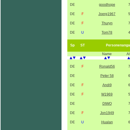
DE
goodhope
DE
F
Joerg1967
DE
F
Thuryn
DE
U
Tom78
Sp
ST
Personenanga
Name
Al
DE
F
Ronald56
DE
Peter 58
DE
F
Andi9
DE
F
W1969
DE
DIWO
DE
F
Jon1949
DE
U
Hualan