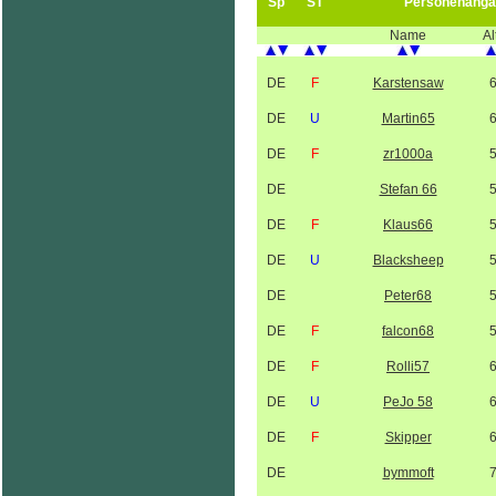
Sp
ST
Personenanga
Name
Al
DE
F
Karstensaw
DE
U
Martin65
DE
F
zr1000a
DE
Stefan 66
DE
F
Klaus66
DE
U
Blacksheep
DE
Peter68
DE
F
falcon68
DE
F
Rolli57
DE
U
PeJo 58
DE
F
Skipper
DE
bymmoft