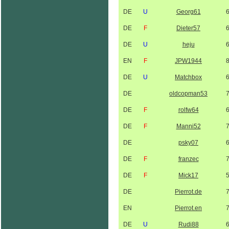
DE
U
Georg61
DE
F
Dieter57
DE
U
heju
EN
F
JPW1944
DE
U
Matchbox
DE
oldcopman53
DE
F
rolfw64
DE
F
Manni52
DE
psky07
DE
F
franzec
DE
F
Mick17
DE
Pierrot.de
EN
Pierrot.en
DE
U
Rudi88