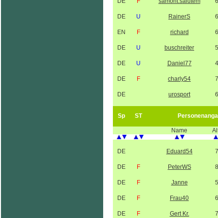
DE
F
samoht.salutem
DE
U
RainerS
EN
F
richard
DE
U
buschreiter
DE
U
Daniel77
DE
F
charly54
DE
urosport
Sp
ST
Personenanga
Name
Al
DE
Eduard54
DE
F
PeterWS
DE
F
Janne
DE
F
Frau40
DE
F
Gert Kr.