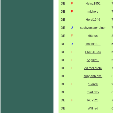
DE
F
Heinz1951
DE
F
michele
DE
Horst1949
DE
U
sachverstaendiger
DE
F
66plus
DE
U
Matthias71
DE
F
ENNO1234
DE
F
Segler59
DE
F
Ad meliorem
DE
suppenhinkel
DE
F
guenter
DE
martinwk
DE
F
PCa123
DE
Wilfried