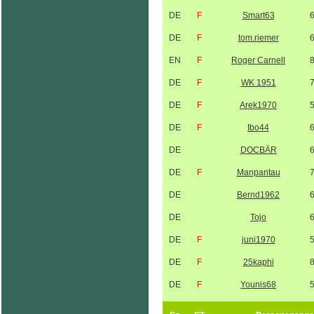
DE
F
Smart63
DE
F
tom.riemer
EN
F
Roger Carnell
DE
F
WK 1951
DE
F
Arek1970
DE
F
Ibo44
DE
DOCBÄR
DE
F
Manpantau
DE
Bernd1962
DE
Tojo
DE
F
juni1970
DE
F
25kaphi
DE
F
Younis68