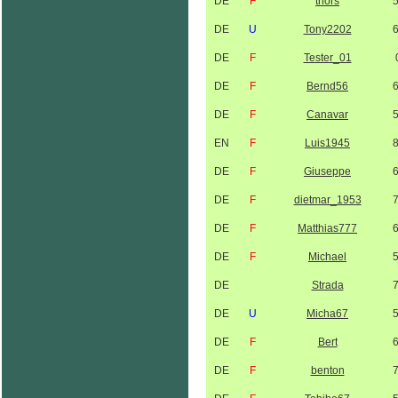
DE
F
thors
DE
U
Tony2202
DE
F
Tester_01
DE
F
Bernd56
DE
F
Canavar
EN
F
Luis1945
DE
F
Giuseppe
DE
F
dietmar_1953
DE
F
Matthias777
DE
F
Michael
DE
Strada
DE
U
Micha67
DE
F
Bert
DE
F
benton