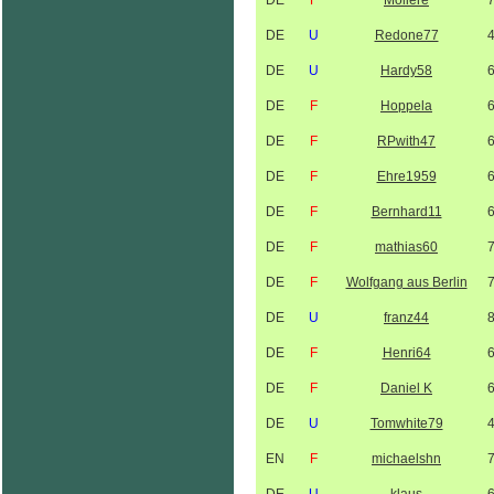
DE
F
Moliere
DE
U
Redone77
DE
U
Hardy58
DE
F
Hoppela
DE
F
RPwith47
DE
F
Ehre1959
DE
F
Bernhard11
DE
F
mathias60
DE
F
Wolfgang aus Berlin
DE
U
franz44
DE
F
Henri64
DE
F
Daniel K
DE
U
Tomwhite79
EN
F
michaelshn