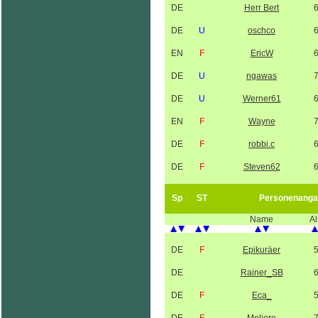
DE
Herr Bert
DE
U
oschco
EN
F
EricW
DE
U
ngawas
DE
U
Werner61
EN
F
Wayne
DE
F
robbi.c
DE
F
Steven62
Sp
ST
Personenanga
Name
Al
DE
F
Epikuräer
DE
Rainer_SB
DE
F
Eca_