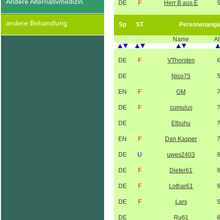
Andere Alternativmedizin
DE
F
Herr B aus E
andere Behandlung
Sp
ST
Personenanga
Name
Al
DE
F
VThorsten
DE
Nico75
EN
F
GM
DE
F
cumulus
DE
Elbuhu
EN
F
Dan Kasper
DE
U
uwes2403
DE
F
Dieter61
DE
F
Lothar61
DE
F
Lars
DE
Ru61