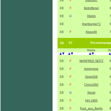
DE
F
Tobiho67
DE
F
Betroffener
DE
U
Obelix
DE
Hamburger71
DE
F
Klaus48
Sp
ST
Personenanga
Name
Al
DE
F
MANFRED SEITZ
DE
F
tommyone
DE
F
SeppS58
DE
F
Chris1950
DE
U
Stocki
DE
F
HH-1965
DE
F
Paul_aus_Berlin