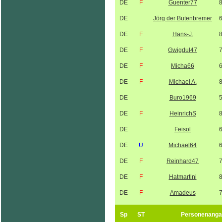
DE
F
Guenter77
DE
Jörg der Butenbremer
DE
F
Hans-J.
DE
F
Gwigdul47
DE
F
Micha66
DE
F
Michael A.
DE
Buro1969
DE
F
HeinrichS
DE
Feisol
DE
U
Michael64
DE
F
Reinhard47
DE
F
Hatmartini
DE
F
Amadeus
Sp
ST
Personenanga