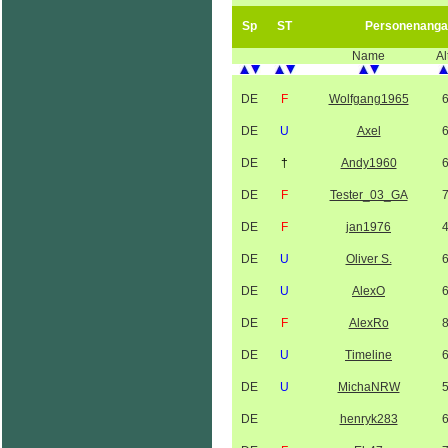
Sp
ST
Personenanga
Name
Al
DE
F
Wolfgang1965
DE
U
Axel
DE
†
Andy1960
DE
F
Tester_03_GA
DE
F
jan1976
DE
U
Oliver S.
DE
U
AlexO
DE
F
AlexRo
DE
U
Timeline
DE
U
MichaNRW
DE
henryk283