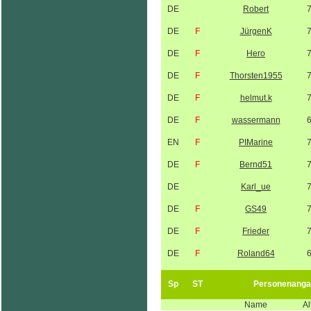
DE
Robert
DE
F
JürgenK
DE
F
Hero
DE
F
Thorsten1955
DE
F
helmut.k
DE
F
wassermann
EN
F
PIMarine
DE
F
Bernd51
DE
Karl_ue
DE
F
GS49
DE
F
Frieder
DE
F
Roland64
Sp
ST
Personenanga
Name
Al