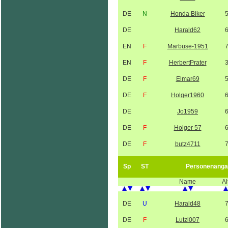
DE
N
Honda Biker
DE
Harald62
EN
F
Marbuse-1951
EN
F
HerbertPrater
DE
F
Elmar69
DE
F
Holger1960
DE
Jo1959
DE
F
Holger 57
DE
F
butz4711
Sp
ST
Personenanga
Name
Al
DE
U
Harald48
DE
F
Lutzi007