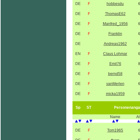
DE
F
hobbesdu
DE
F
ThomasE62
DE
F
Manfred_1956
DE
F
Franklin
DE
Andreas1962
EN
F
Claus Lohmar
DE
F
Emil76
DE
F
bernd58
DE
F
vanMerlen
DE
F
micka1959
Sp
ST
Personenanga
Name
Al
DE
F
Tom1965