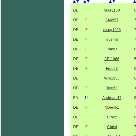
DE
mike1160
DE
F
A46997
DE
F
nicog1953
DE
F
guenni
DE
F
Frank.S
DE
F
AT_1966
DE
F
Fred63
DE
Willi1958
DE
F
Tom63
EN
U
Andreas 47
DE
F
Moewe1
DE
Ernstt
DE
F
Chrisi