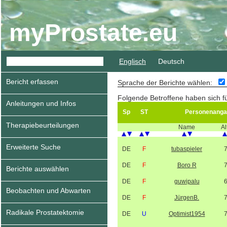
myProstate.eu
Englisch
Deutsch
Bericht erfassen
Sprache der Berichte wählen:
Folgende Betroffene haben sich f
Anleitungen und Infos
Sp
ST
Personenanga
Therapiebeurteilungen
Name
Al
Erweiterte Suche
DE
F
tubaspieler
DE
F
Boro R
Berichte auswählen
DE
F
guwipalu
Beobachten und Abwarten
DE
F
JürgenB.
Radikale Prostatektomie
DE
U
Optimist1954