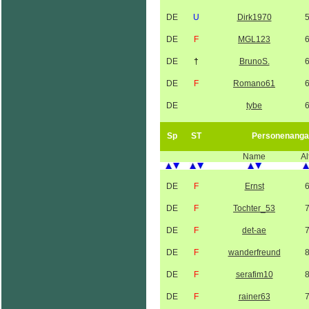
DE
U
Dirk1970
DE
F
MGL123
DE
†
BrunoS.
DE
F
Romano61
DE
tybe
Sp
ST
Personenanga
Name
Al
DE
F
Ernst
DE
F
Tochter_53
DE
F
det-ae
DE
F
wanderfreund
DE
F
serafim10
DE
F
rainer63