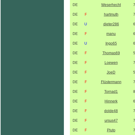
DE
Weserhecht
DE
F
hartmuth
DE
U
dieter286
DE
F
manu
DE
U
Ingo65
DE
F
Thomas69
DE
F
Loewen
DE
F
JoeD
DE
F
Flüstermann
DE
F
Tornad1
DE
F
Hinnerk
DE
F
dolde48
DE
F
ursus47
DE
F
Pluto