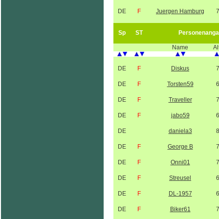
DE
F
Juergen Hamburg
Sp
ST
Personenanga
Name
Al
DE
F
Diskus
DE
F
Torsten59
DE
F
Traveller
DE
F
jabo59
DE
daniela3
DE
F
George B
DE
F
Onni01
DE
F
Streusel
DE
F
DL-1957
DE
F
Biker61