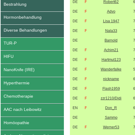
DE
F
Robert62
Bestrahlung
DE
F
Advo
Hormonbehandlung
DE
F
Lisa 1947
Diverse Behandlungen
DE
F
Nala33
DE
Barnold
TUR-P
DE
F
Achim21
HIFU
DE
F
Hartmut123
NanoKnife (IRE)
DE
F
Wanderfalke
DE
F
nickname
Hyperthermie
DE
F
Flash1959
Chemotherapie
DE
F
zzr1210/Didi
EN
F
Don_R
AAC nach Leibowitz
DE
Sammo
Homöopathie
DE
F
Werner53