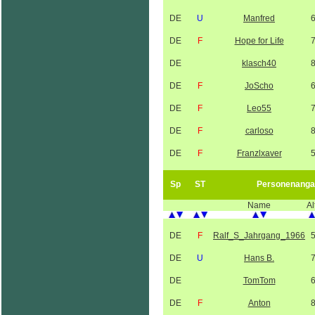
DE
U
Manfred
DE
F
Hope for Life
DE
klasch40
DE
F
JoScho
DE
F
Leo55
DE
F
carloso
DE
F
Franzlxaver
Sp
ST
Personenanga
Name
Al
DE
F
Ralf_S_Jahrgang_1966
DE
U
Hans B.
DE
TomTom
DE
F
Anton