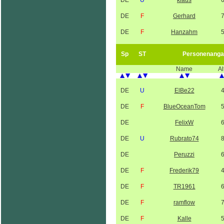
DE
U
klaus
DE
F
Gerhard
DE
F
Hanzahm
Sp
ST
Personenanga
Name
Al
DE
U
ElBe22
DE
F
BlueOceanTom
DE
FelixW
DE
U
Rubrato74
DE
Peruzzi
DE
F
Frederik79
DE
F
TR1961
DE
F
ramflow
DE
F
Kalle