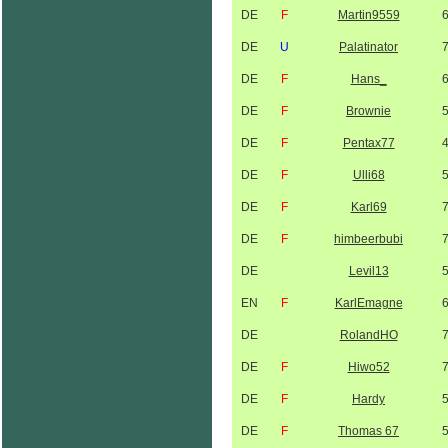
DE
F
Martin9559
DE
U
Palatinator
DE
F
Hans_
DE
F
Brownie
DE
F
Pentax77
DE
F
Ulli68
DE
F
Karl69
DE
F
himbeerbubi
DE
Levil13
EN
F
KarlEmagne
DE
RolandHO
DE
F
Hiwo52
DE
F
Hardy
DE
F
Thomas 67