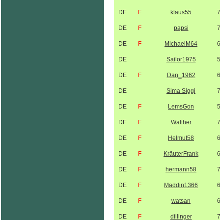
DE
F
klaus55
DE
F
papsi
DE
F
MichaelM64
DE
Sailor1975
DE
F
Dan_1962
DE
Sima Siggi
DE
F
LemsGon
DE
F
Walther
DE
F
Helmut58
DE
F
KräuterFrank
DE
F
hermann58
DE
F
Maddin1366
DE
F
watsan
DE
F
dillinger