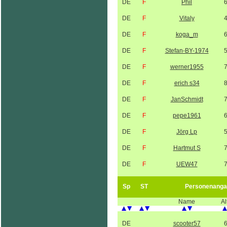
DE
F
Phil
DE
F
Vitaly
DE
F
koga_m
DE
F
Stefan-BY-1974
DE
F
werner1955
DE
F
erich s34
DE
F
JanSchmidt
DE
F
pepe1961
DE
F
Jörg Lp
DE
F
Hartmut S
DE
F
UEW47
Sp
ST
Personenanga
Name
Al
DE
scooter57