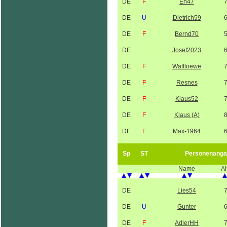
DE
F
Eh47
DE
U
Dietrich59
DE
F
Bernd70
DE
Josef2023
DE
F
Wattloewe
DE
F
Resnes
DE
F
Klaus52
DE
F
Klaus (A)
DE
F
Max-1964
Sp
ST
Personenanga
Name
Al
DE
Lies54
DE
U
Gunter
DE
F
AdlerHH