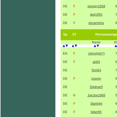
DE
F
snoopy1958
DE
F
dwj1955
DE
F
docachimx
Sp
ST
Personenanga
Name
Al
EN
F
JohnA(eh?)
DE
F
ari64
DE
Tom54
DE
F
josonn
DE
Dietmar5
DE
N
JoeJoe1968
DE
F
Starlight
DE
F
biker65