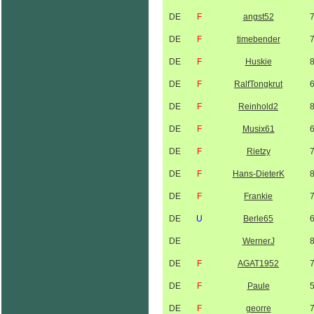
DE
F
angst52
DE
F
timebender
DE
F
Huskie
DE
F
RalfTongkrut
DE
F
Reinhold2
DE
F
Musix61
DE
F
Rietzy
DE
F
Hans-DieterK
DE
F
Frankie
DE
U
Berle65
DE
WernerJ
DE
F
AGAT1952
DE
F
Paule
DE
F
georre