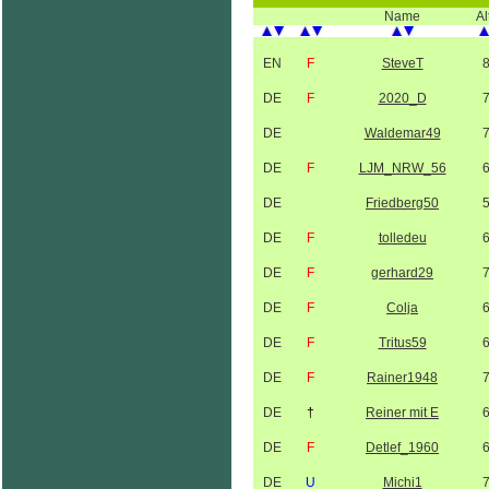
Name
Al
EN
F
SteveT
DE
F
2020_D
DE
Waldemar49
DE
F
LJM_NRW_56
DE
Friedberg50
DE
F
tolledeu
DE
F
gerhard29
DE
F
Colja
DE
F
Tritus59
DE
F
Rainer1948
DE
†
Reiner mit E
DE
F
Detlef_1960
DE
U
Michi1