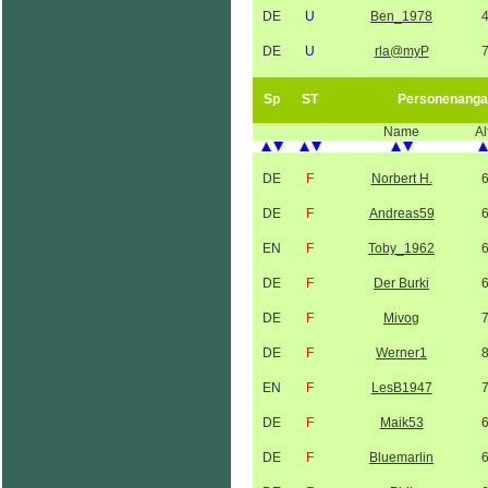
DE
U
Ben_1978
DE
U
rla@myP
Sp
ST
Personenanga
Name
Al
DE
F
Norbert H.
DE
F
Andreas59
EN
F
Toby_1962
DE
F
Der Burki
DE
F
Mivog
DE
F
Werner1
EN
F
LesB1947
DE
F
Maik53
DE
F
Bluemarlin