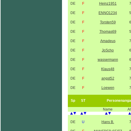
DE
F
Heinz1951
DE
F
ENNO1234
DE
F
Torsten59
DE
F
Thomas69
DE
F
Amadeus
DE
F
JoScho
DE
F
wassermann
DE
F
Klaus48
DE
F
angst52
DE
F
Loewen
Sp
ST
Personenanga
Name
Al
DE
U
Hans B.