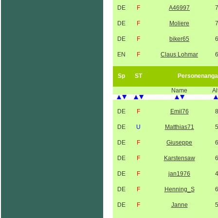
DE
F
A46997
DE
F
Moliere
DE
F
biker65
EN
F
Claus Lohmar
Sp
ST
Personenanga
Name
Al
DE
F
Emil76
DE
U
Matthias71
DE
F
Giuseppe
DE
F
Karstensaw
DE
F
jan1976
DE
F
Henning_S
DE
F
Janne