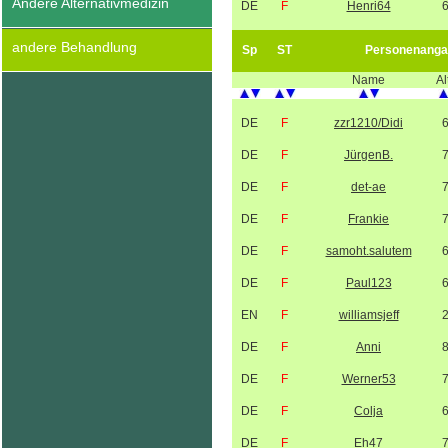
Andere Alternativmedizin
DE
F
Henri64
andere Behandlung
Sp
ST
Personenanga
Name
Al
DE
F
zzr1210/Didi
DE
F
JürgenB.
DE
F
det-ae
DE
F
Frankie
DE
F
samoht.salutem
DE
F
Paul123
EN
F
williamsjeff
DE
F
Anni
DE
F
Werner53
DE
F
Colja
DE
F
Eh47