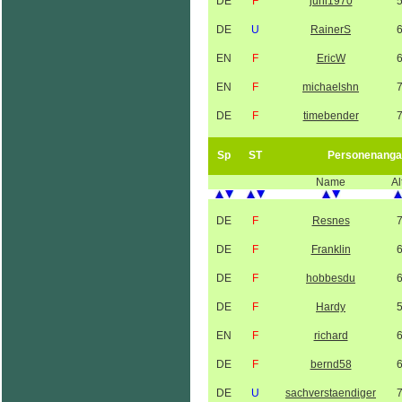
DE
F
juni1970
DE
U
RainerS
EN
F
EricW
EN
F
michaelshn
DE
F
timebender
Sp
ST
Personenanga
Name
Al
DE
F
Resnes
DE
F
Franklin
DE
F
hobbesdu
DE
F
Hardy
EN
F
richard
DE
F
bernd58
DE
U
sachverstaendiger