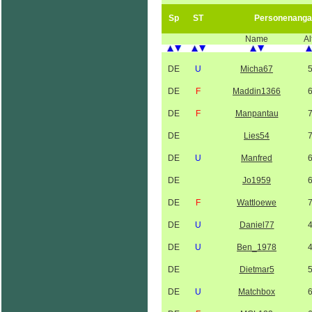
Sp
ST
Personenanga
Name
Al
DE
U
Micha67
DE
F
Maddin1366
DE
F
Manpantau
DE
Lies54
DE
U
Manfred
DE
Jo1959
DE
F
Wattloewe
DE
U
Daniel77
DE
U
Ben_1978
DE
Dietmar5
DE
U
Matchbox