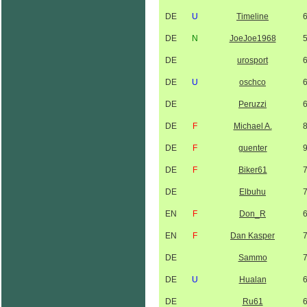
DE
U
Timeline
DE
N
JoeJoe1968
DE
urosport
DE
U
oschco
DE
Peruzzi
DE
F
Michael A.
DE
F
guenter
DE
F
Biker61
DE
Elbuhu
EN
F
Don_R
EN
F
Dan Kasper
DE
Sammo
DE
U
Hualan
DE
Ru61