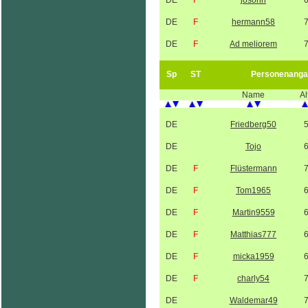
DE
F
josonn
DE
F
hermann58
DE
F
Ad meliorem
Sp
ST
Personenanga
Name
Al
DE
Friedberg50
DE
Tojo
DE
F
Flüstermann
DE
F
Tom1965
DE
F
Martin9559
DE
F
Matthias777
DE
F
micka1959
DE
F
charly54
DE
Waldemar49