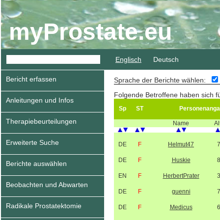
myProstate.eu
Englisch
Deutsch
Bericht erfassen
Sprache der Berichte wählen:
Folgende Betroffene haben sich f
Anleitungen und Infos
Sp
ST
Personenanga
Therapiebeurteilungen
Name
Al
Erweiterte Suche
DE
F
Helmut47
DE
F
Huskie
Berichte auswählen
EN
F
HerbertPrater
Beobachten und Abwarten
DE
F
guenni
Radikale Prostatektomie
DE
F
Medicus