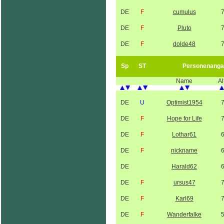
DE
F
cumulus
DE
F
Pluto
DE
F
dolde48
Sp
ST
Personenanga
Name
Al
DE
U
Optimist1954
DE
F
Hope for Life
DE
F
Lothar61
DE
F
nickname
DE
Harald62
DE
F
ursus47
DE
F
Karl69
DE
F
Wanderfalke