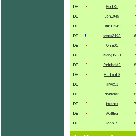
DE
F
Gert Kr.
DE
F
Jon1949
DE
Horst1949
DE
U
uwes2403
DE
F
Onni01
DE
F
nicog1953
DE
F
Reinhold2
DE
F
Hartmut S
DE
F
Hiwo52
DE
daniela3
DE
F
franzec
DE
F
Walther
DE
F
robbi.c