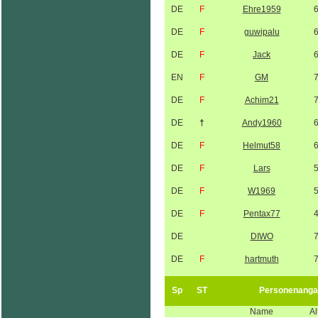
DE
F
Ehre1959
DE
F
guwipalu
DE
F
Jack
EN
F
GM
DE
F
Achim21
DE
†
Andy1960
DE
F
Helmut58
DE
F
Lars
DE
F
W1969
DE
F
Pentax77
DE
DIWO
DE
F
hartmuth
Sp
ST
Personenanga
Name
Al