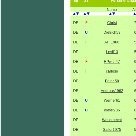
Sp
ST
Personenanga
Name
Al
DE
F
Chrisi
DE
U
Dietrich59
DE
F
AT_1966
DE
Levil13
DE
F
RPwith47
DE
F
carloso
DE
Peter 58
DE
Andreas1962
DE
U
Werner61
DE
U
dieter286
DE
Weserhecht
DE
Sailor1975