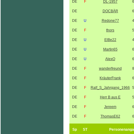
DE
F
DL-1957
DE
DOCBÄR
DE
U
Redone77
DE
F
thors
DE
U
ElBe22
DE
U
Martin65
DE
U
AlexO
DE
F
wanderfreund
DE
F
KräuterFrank
DE
F
Ralf_S_Jahrgang_1966
DE
F
Herr B aus E
DE
F
Jereem
DE
F
ThomasE62
Sp
ST
Personenanga