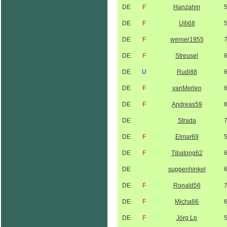
DE
F
Hanzahm
DE
F
Ulli68
DE
F
werner1955
DE
F
Streusel
DE
U
Rudi88
DE
F
vanMerlen
DE
F
Andreas59
DE
Strada
DE
F
Elmar69
DE
F
Tibatong62
DE
suppenhinkel
DE
F
Ronald56
DE
F
Micha66
DE
F
Jörg Lp