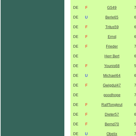
DE
F
GS49
DE
U
Berle65
DE
F
Tritus59
DE
F
Ernst
DE
F
Frieder
DE
Herr Bert
DE
F
Younis68
DE
U
Michael64
DE
F
Gwigdul47
DE
goodhope
DE
F
RalfTongkrut
DE
F
Dieter57
DE
F
Bernd70
DE
U
Obelix