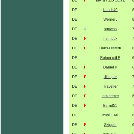
DE
F
MANFRED SEITZ
DE
klasch40
DE
WernerJ
DE
U
ngawas
DE
F
helmut.k
DE
F
Hans-DieterK
DE
†
Reiner mit E
DE
F
Daniel K
DE
F
dillinger
DE
F
Traveller
DE
F
tom.riemer
DE
F
Bernd51
DE
mike1160
DE
F
Skipper