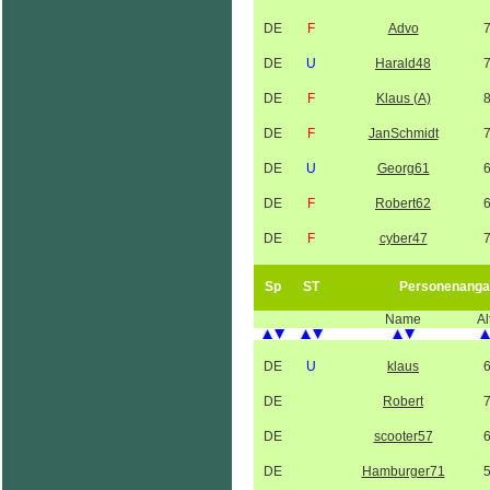
DE
F
Advo
DE
U
Harald48
DE
F
Klaus (A)
DE
F
JanSchmidt
DE
U
Georg61
DE
F
Robert62
DE
F
cyber47
Sp
ST
Personenanga
Name
Al
DE
U
klaus
DE
Robert
DE
scooter57
DE
Hamburger71