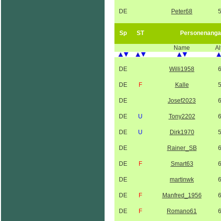
DE
Peter68
Sp
ST
Personenanga
Name
Al
DE
Willi1958
DE
F
Kalle
DE
Josef2023
DE
U
Tony2202
DE
U
Dirk1970
DE
Rainer_SB
DE
F
Smart63
DE
martinwk
DE
F
Manfred_1956
DE
F
Romano61