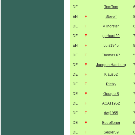
DE
TomTom
EN
F
SteveT
DE
F
VThorsten
DE
F
gerhard29
EN
F
Luis1945
DE
F
Thomas 67
DE
F
Juergen Hamburg
DE
F
Klaus52
DE
F
Rietzy
DE
F
George B
DE
F
AGAT1952
DE
F
dwj1955
DE
F
Betroffener
DE
F
Segler59