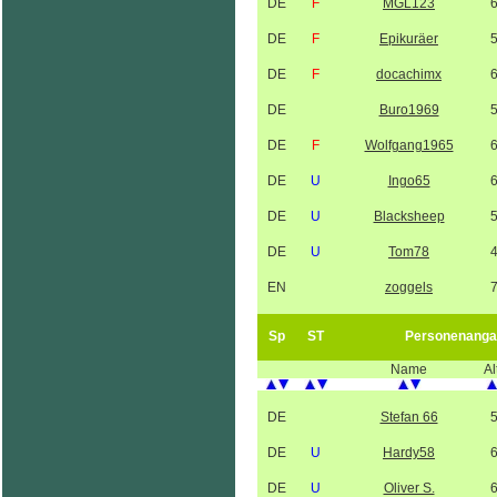
DE
F
MGL123
DE
F
Epikuräer
DE
F
docachimx
DE
Buro1969
DE
F
Wolfgang1965
DE
U
Ingo65
DE
U
Blacksheep
DE
U
Tom78
EN
zoggels
Sp
ST
Personenanga
Name
Al
DE
Stefan 66
DE
U
Hardy58
DE
U
Oliver S.