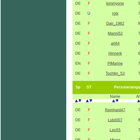
DE
F
tommyone
DE
U
rotx
DE
F
Dan_1962
DE
F
Manni52
DE
F
ari64
DE
F
Hinnerk
EN
F
PIMarine
DE
F
Tochter_53
Sp
ST
Personenanga
Name
Al
DE
F
Reinhard47
DE
F
Lutzi007
DE
F
Leo55