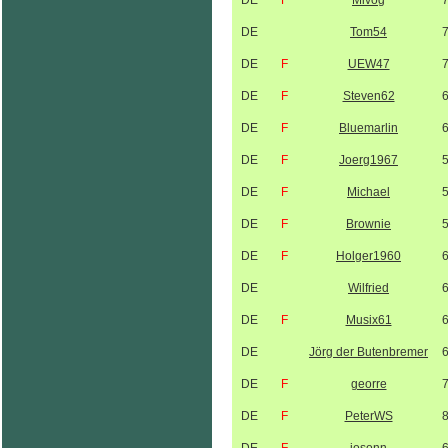
DE
F
Mivog
DE
Tom54
DE
F
UEW47
DE
F
Steven62
DE
F
Bluemarlin
DE
F
Joerg1967
DE
F
Michael
DE
F
Brownie
DE
F
Holger1960
DE
Wilfried
DE
F
Musix61
DE
Jörg der Butenbremer
DE
F
georre
DE
F
PeterWS