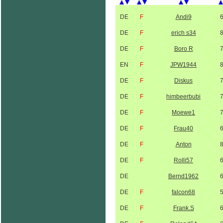
DE
F
Andi9
DE
F
erich s34
DE
F
Boro R
EN
F
JPW1944
DE
F
Diskus
DE
F
himbeerbubi
DE
F
Moewe1
DE
F
Frau40
DE
F
Anton
DE
F
Rolli57
DE
Bernd1962
DE
F
falcon68
DE
F
Frank.S