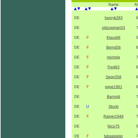
Name
Al
DE
henryk283
DE
oldcopman53
DE
F
Klaus66
DE
F
Bernd56
DE
F
michele
DE
F
Fred63
DE
F
SeppS58
DE
F
pepe1961
DE
Barnold
DE
U
Stocki
DE
F
Rainer1948
DE
Nico75
DE
F
tubaspieler