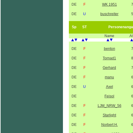
DE
F
WK 1951
DE
U
buschreiter
Sp
ST
Personenanga
Name
Al
DE
F
benton
DE
F
Tornad1
DE
F
Gerhard
DE
F
manu
DE
U
Axel
DE
Feisol
DE
F
LJM_NRW_56
DE
F
Starlight
DE
F
Norbert H.