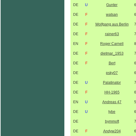
DE
U
Gunter
DE
F
watsan
DE
F
Wolfgang aus Berlin
DE
F
rainer63
EN
F
Roger Carnell
DE
F
dietmar_1953
DE
F
Bert
DE
psky07
DE
U
Palatinator
DE
F
HH-1965
EN
U
Andreas 47
DE
U
tybe
DE
bymmoft
DE
F
Andyw204