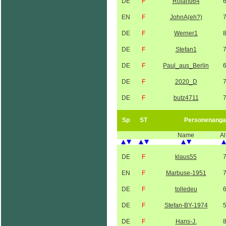
DE
F
Roland64
EN
F
JohnA(eh?)
DE
F
Werner1
DE
F
Stefan1
DE
F
Paul_aus_Berlin
DE
F
2020_D
DE
F
butz4711
Sp
ST
Personenanga
Name
Al
DE
F
klaus55
EN
F
Marbuse-1951
DE
F
tolledeu
DE
F
Stefan-BY-1974
DE
F
Hans-J.