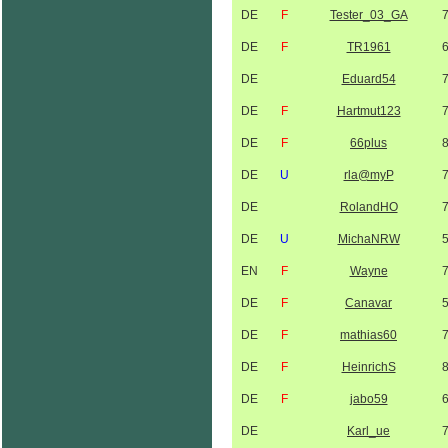
DE
F
Tester_03_GA
DE
F
TR1961
DE
Eduard54
DE
F
Hartmut123
DE
F
66plus
DE
U
rla@myP
DE
RolandHO
DE
U
MichaNRW
EN
F
Wayne
DE
F
Canavar
DE
F
mathias60
DE
F
HeinrichS
DE
F
jabo59
DE
Karl_ue