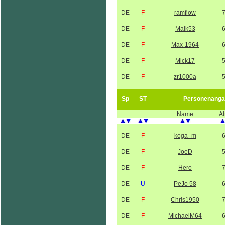
DE
F
ramflow
DE
F
Maik53
DE
F
Max-1964
DE
F
Mick17
DE
F
zr1000a
Sp
ST
Personenanga
Name
Al
DE
F
koga_m
DE
F
JoeD
DE
F
Hero
DE
U
PeJo 58
DE
F
Chris1950
DE
F
MichaelM64