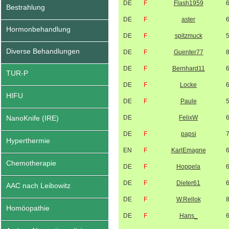
DE
F
Flash1959
Bestrahlung
DE
F
aster
Hormonbehandlung
DE
F
spitzmuck
Diverse Behandlungen
DE
F
Guenter77
DE
F
Bernhard11
TUR-P
DE
F
Locke
HIFU
DE
F
Paule
NanoKnife (IRE)
DE
FelixW
DE
F
papsi
Hyperthermie
EN
F
KarlEmagne
Chemotherapie
DE
F
Hoppela
DE
F
Dieter61
AAC nach Leibowitz
DE
F
W.Rellok
Homöopathie
DE
F
Hans_