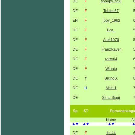
DE
F
snoopy1958
DE
F
Tobiho67
EN
F
Toby_1962
DE
F
Eca_
DE
F
Arek1970
DE
F
Franzlxaver
DE
F
rolfw64
DE
F
Winnie
DE
†
BrunoS.
DE
U
Michi1
DE
Sima Siggi
Sp
ST
Personenanga
Name
Al
DE
F
Ibo44