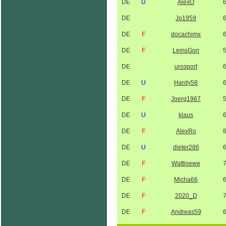
DE
U
AlexO
DE
Jo1959
DE
F
docachimx
DE
F
LemsGon
DE
urosport
DE
U
Hardy58
DE
F
Joerg1967
DE
U
klaus
DE
F
AlexRo
DE
U
dieter286
DE
F
Wattloewe
DE
F
Micha66
DE
F
2020_D
DE
F
Andreas59