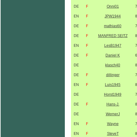
DE
F
Onni01
EN
F
JPW1944
DE
F
mathias60
DE
F
MANFRED SEITZ
EN
F
LesB1947
DE
F
Daniel K
DE
klasch40
DE
F
dillinger
EN
F
Luis1945
DE
Horst1949
DE
F
Hans-J.
DE
WernerJ
EN
F
Wayne
EN
F
SteveT