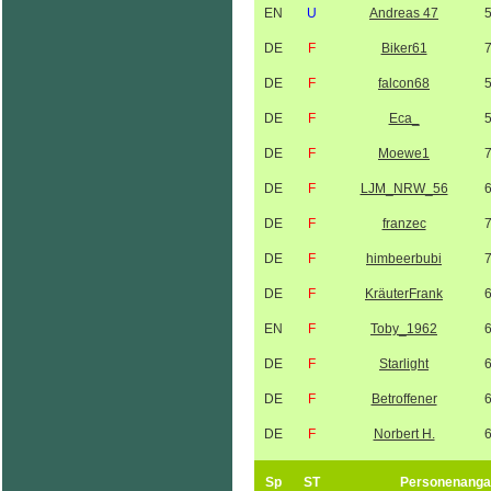
EN
U
Andreas 47
DE
F
Biker61
DE
F
falcon68
DE
F
Eca_
DE
F
Moewe1
DE
F
LJM_NRW_56
DE
F
franzec
DE
F
himbeerbubi
DE
F
KräuterFrank
EN
F
Toby_1962
DE
F
Starlight
DE
F
Betroffener
DE
F
Norbert H.
Sp
ST
Personenanga