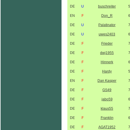
DE
U
buschreiter
EN
F
Don_R
DE
U
Palatinator
DE
U
uwes2403
DE
F
Frieder
DE
F
dwj1955
DE
F
Hinnerk
DE
F
Hardy
EN
F
Dan Kasper
DE
F
GS49
DE
F
jabo59
DE
F
klaus55
DE
F
Franklin
DE
F
AGAT1952