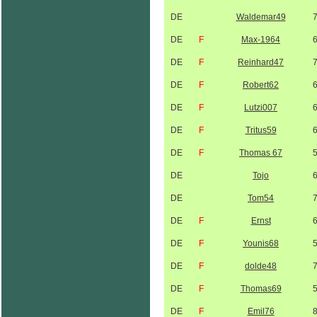
DE
Waldemar49
DE
F
Max-1964
DE
F
Reinhard47
DE
F
Robert62
DE
F
Lutzi007
DE
F
Tritus59
DE
F
Thomas 67
DE
Tojo
DE
Tom54
DE
F
Ernst
DE
F
Younis68
DE
F
dolde48
DE
F
Thomas69
DE
F
Emil76