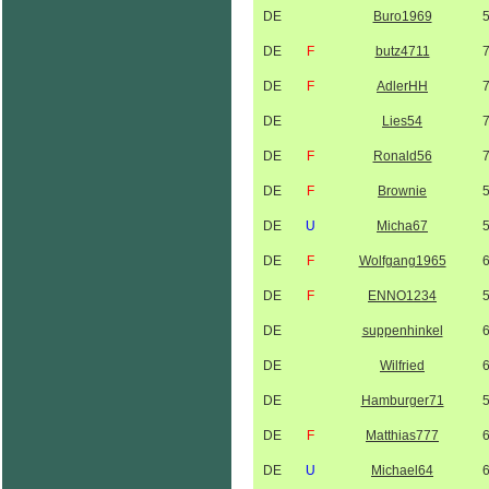
DE
Buro1969
DE
F
butz4711
DE
F
AdlerHH
DE
Lies54
DE
F
Ronald56
DE
F
Brownie
DE
U
Micha67
DE
F
Wolfgang1965
DE
F
ENNO1234
DE
suppenhinkel
DE
Wilfried
DE
Hamburger71
DE
F
Matthias777
DE
U
Michael64