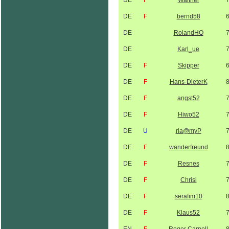
DE
F
Walther
DE
F
bernd58
DE
RolandHO
DE
Karl_ue
DE
F
Skipper
DE
F
Hans-DieterK
DE
F
angst52
DE
F
Hiwo52
DE
U
rla@myP
DE
F
wanderfreund
DE
F
Resnes
DE
F
Chrisi
DE
F
serafim10
DE
F
Klaus52