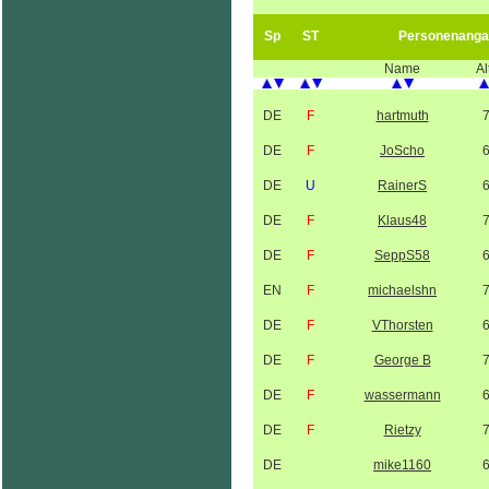
Sp
ST
Personenanga
Name
Al
DE
F
hartmuth
DE
F
JoScho
DE
U
RainerS
DE
F
Klaus48
DE
F
SeppS58
EN
F
michaelshn
DE
F
VThorsten
DE
F
George B
DE
F
wassermann
DE
F
Rietzy
DE
mike1160