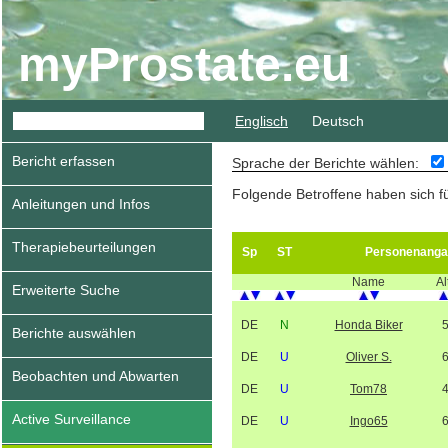
myProstate.eu
Englisch
Deutsch
Bericht erfassen
Sprache der Berichte wählen:
Folgende Betroffene haben sich f
Anleitungen und Infos
Therapiebeurteilungen
Sp
ST
Personenanga
Name
Al
Erweiterte Suche
DE
N
Honda Biker
Berichte auswählen
DE
U
Oliver S.
Beobachten und Abwarten
DE
U
Tom78
Active Surveillance
DE
U
Ingo65