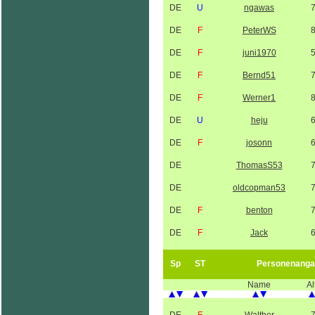
DE
U
ngawas
DE
F
PeterWS
DE
F
juni1970
DE
F
Bernd51
DE
F
Werner1
DE
U
heju
DE
F
josonn
DE
ThomasS53
DE
oldcopman53
DE
F
benton
DE
F
Jack
Sp
ST
Personenanga
Name
Al