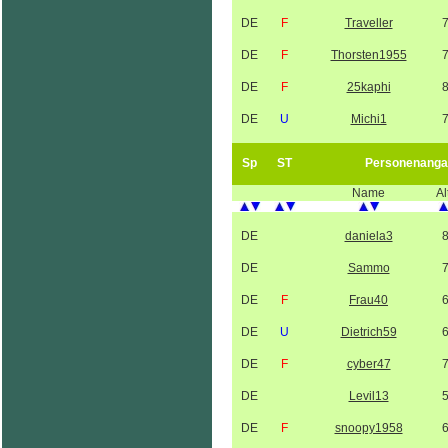
DE
F
Traveller
DE
F
Thorsten1955
DE
F
25kaphi
DE
U
Michi1
Sp
ST
Personenanga
Name
Al
DE
daniela3
DE
Sammo
DE
F
Frau40
DE
U
Dietrich59
DE
F
cyber47
DE
Levil13
DE
F
snoopy1958