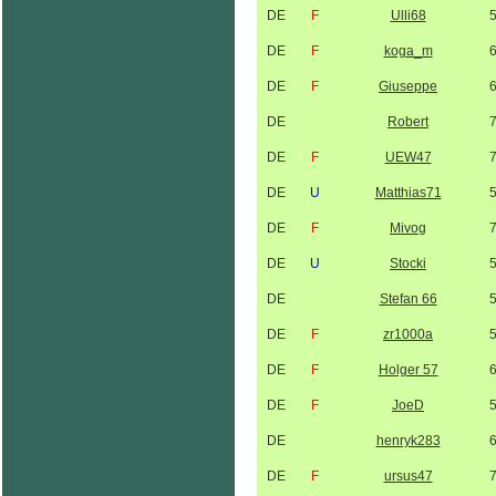
DE
F
Ulli68
DE
F
koga_m
DE
F
Giuseppe
DE
Robert
DE
F
UEW47
DE
U
Matthias71
DE
F
Mivog
DE
U
Stocki
DE
Stefan 66
DE
F
zr1000a
DE
F
Holger 57
DE
F
JoeD
DE
henryk283
DE
F
ursus47