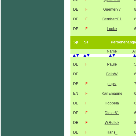
DE
F
Guenter77
DE
F
Bernhard11
DE
F
Locke
Sp
ST
Personenanga
Name
Al
DE
F
Paule
DE
FelixW
DE
F
papsi
EN
F
KarlEmagne
DE
F
Hoppela
DE
F
Dieter61
DE
F
W.Rellok
DE
F
Hans_