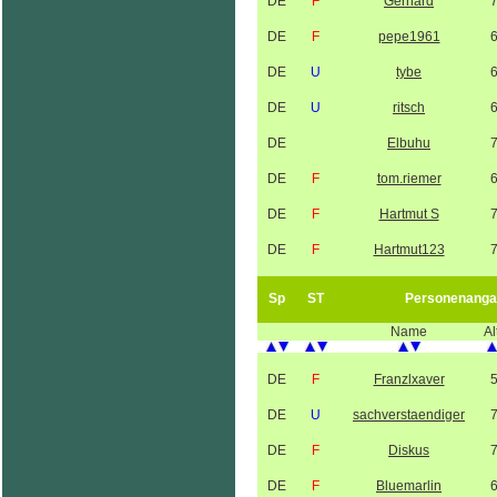
DE
F
Gerhard
DE
F
pepe1961
DE
U
tybe
DE
U
ritsch
DE
Elbuhu
DE
F
tom.riemer
DE
F
Hartmut S
DE
F
Hartmut123
Sp
ST
Personenanga
Name
Al
DE
F
Franzlxaver
DE
U
sachverstaendiger
DE
F
Diskus
DE
F
Bluemarlin