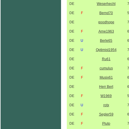
DE
Weserhecht
DE
F
Bernd70
DE
goodhope
DE
F
Arne1963
DE
U
Berle65
DE
U
Optimist1954
DE
Ru61
DE
F
cumulus
DE
F
Musix61
DE
Herr Bert
DE
F
W1969
DE
U
rotx
DE
F
Segler59
DE
F
Pluto