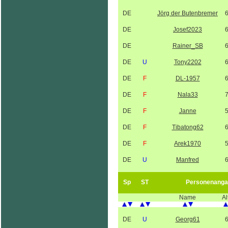
DE
Jörg der Butenbremer
DE
Josef2023
DE
Rainer_SB
DE
U
Tony2202
DE
F
DL-1957
DE
F
Nala33
DE
F
Janne
DE
F
Tibatong62
DE
F
Arek1970
DE
U
Manfred
Sp
ST
Personenanga
Name
Al
DE
U
Georg61