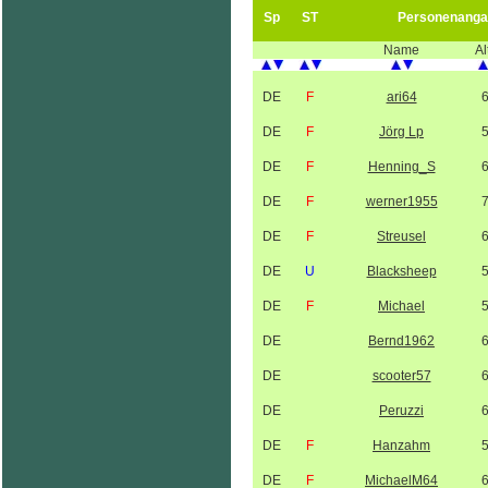
Sp
ST
Personenanga
Name
Al
DE
F
ari64
DE
F
Jörg Lp
DE
F
Henning_S
DE
F
werner1955
DE
F
Streusel
DE
U
Blacksheep
DE
F
Michael
DE
Bernd1962
DE
scooter57
DE
Peruzzi
DE
F
Hanzahm
DE
F
MichaelM64