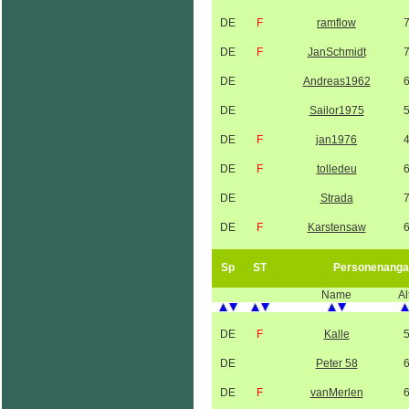
DE
F
ramflow
DE
F
JanSchmidt
DE
Andreas1962
DE
Sailor1975
DE
F
jan1976
DE
F
tolledeu
DE
Strada
DE
F
Karstensaw
Sp
ST
Personenanga
Name
Al
DE
F
Kalle
DE
Peter 58
DE
F
vanMerlen