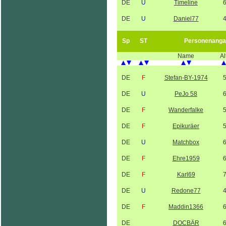
DE
U
Timeline
DE
U
Daniel77
Sp
ST
Personenanga
Name
Al
DE
F
Stefan-BY-1974
DE
U
PeJo 58
DE
F
Wanderfalke
DE
F
Epikuräer
DE
U
Matchbox
DE
F
Ehre1959
DE
F
Karl69
DE
U
Redone77
DE
F
Maddin1366
DE
DOCBÄR