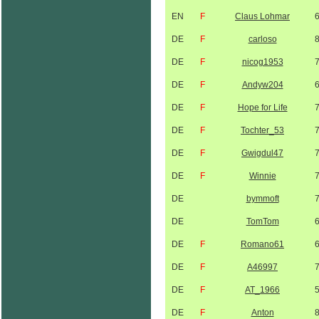
EN
F
Claus Lohmar
DE
F
carloso
DE
F
nicog1953
DE
F
Andyw204
DE
F
Hope for Life
DE
F
Tochter_53
DE
F
Gwigdul47
DE
F
Winnie
DE
bymmoft
DE
TomTom
DE
F
Romano61
DE
F
A46997
DE
F
AT_1966
DE
F
Anton