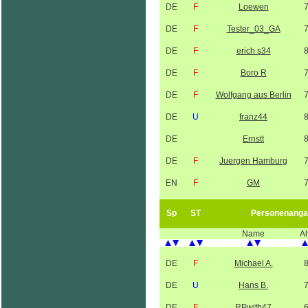
DE
F
Loewen
DE
F
Tester_03_GA
DE
F
erich s34
DE
F
Boro R
DE
F
Wolfgang aus Berlin
DE
U
franz44
DE
Ernstt
DE
F
Juergen Hamburg
EN
F
GM
Sp
ST
Personenanga
Name
Al
DE
F
Michael A.
DE
U
Hans B.
DE
F
RPwith47