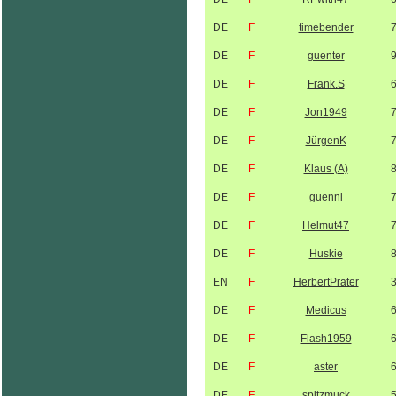
DE
F
timebender
DE
F
guenter
DE
F
Frank.S
DE
F
Jon1949
DE
F
JürgenK
DE
F
Klaus (A)
DE
F
guenni
DE
F
Helmut47
DE
F
Huskie
EN
F
HerbertPrater
DE
F
Medicus
DE
F
Flash1959
DE
F
aster
DE
F
spitzmuck