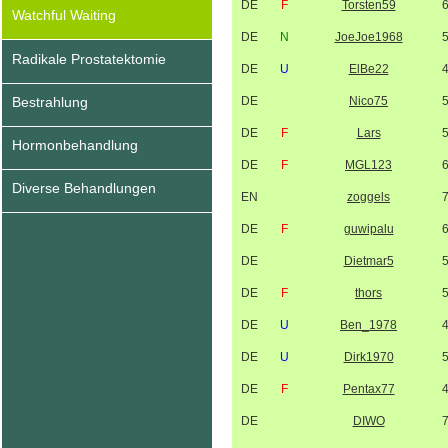
DE
F
Torsten59
Watchful Waiting
DE
N
JoeJoe1968
Radikale Prostatektomie
DE
U
ElBe22
Bestrahlung
DE
Nico75
DE
F
Lars
Hormonbehandlung
DE
F
MGL123
Diverse Behandlungen
EN
zoggels
DE
F
guwipalu
DE
Dietmar5
DE
F
thors
DE
U
Ben_1978
DE
U
Dirk1970
DE
F
Pentax77
DE
DIWO