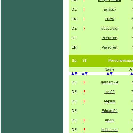
EN
F
Roger Carnell
DE
F
helmut.k
EN
F
EricW
DE
F
tubaspieler
DE
Pierrot.de
EN
Pierrot.en
Sp
ST
Personenanga
Name
Al
DE
F
gerhard29
DE
F
Leo55
DE
F
66plus
DE
Eduard54
DE
F
Andi9
DE
F
hobbesdu