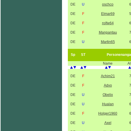
DE
U
oschco
DE
F
Elmar69
DE
F
rolfw64
DE
F
Manpantau
DE
U
Martin65
Sp
ST
Personenanga
Name
Al
DE
F
Achim21
DE
F
Advo
DE
U
Obelix
DE
U
Hualan
DE
F
Holger1960
DE
U
Axel