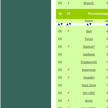
DE
†
BrunoS.
Sp
ST
Personenanga
Name
Al
DE
F
Bert
DE
Feisol
DE
F
Tobiho67
DE
martinwk
DE
Friedberg50
DE
F
tommyone
DE
F
Smart63
DE
Sima Siggi
DE
F
HH-1965
DE
F
Ibo44