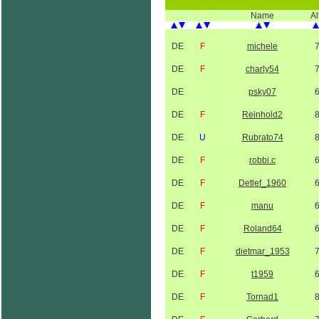
Name
Al
DE
F
michele
DE
F
charly54
DE
psky07
DE
F
Reinhold2
DE
U
Rubrato74
DE
F
robbi.c
DE
F
Detlef_1960
DE
F
manu
DE
F
Roland64
DE
F
dietmar_1953
DE
F
t1959
DE
F
Tornad1