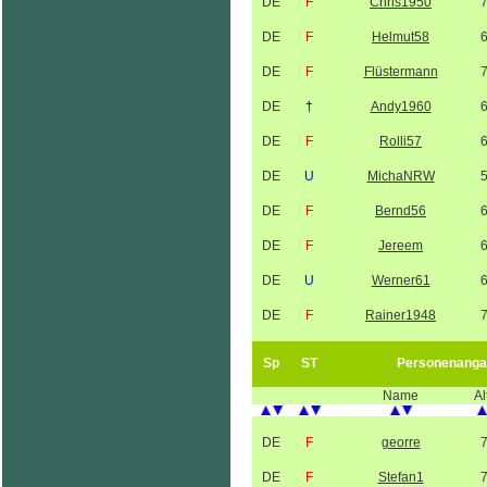
DE
F
Chris1950
DE
F
Helmut58
DE
F
Flüstermann
DE
†
Andy1960
DE
F
Rolli57
DE
U
MichaNRW
DE
F
Bernd56
DE
F
Jereem
DE
U
Werner61
DE
F
Rainer1948
Sp
ST
Personenanga
Name
Al
DE
F
georre
DE
F
Stefan1