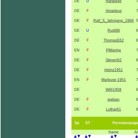
DE
U
Harald48
DE
F
Amadeus
DE
F
Ralf_S_Jahrgang_1966
DE
U
Rudi88
DE
F
ThomasE62
EN
F
PIMarine
DE
F
Steven62
DE
F
Heinz1951
EN
F
Marbuse-1951
DE
Willi1958
DE
F
watsan
DE
F
Lothar61
Sp
ST
Personenanga
Name
Al