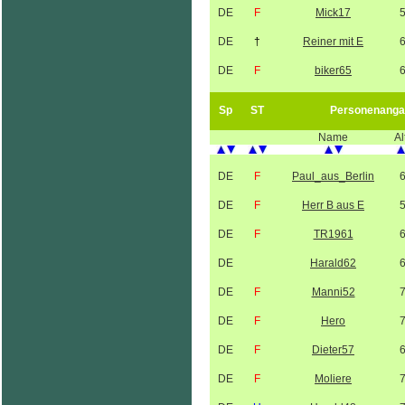
DE
F
Mick17
DE
†
Reiner mit E
DE
F
biker65
Sp
ST
Personenanga
Name
Al
DE
F
Paul_aus_Berlin
DE
F
Herr B aus E
DE
F
TR1961
DE
Harald62
DE
F
Manni52
DE
F
Hero
DE
F
Dieter57
DE
F
Moliere