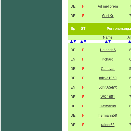
DE
F
Ad meliorem
DE
F
Gert Kr.
Sp
ST
Personenanga
Name
Al
DE
F
HeinrichS
EN
F
richard
DE
F
Canavar
DE
F
micka1959
EN
F
JohnA(eh?)
DE
F
WK 1951
DE
F
Hatmartini
DE
F
hermann58
DE
F
rainer63