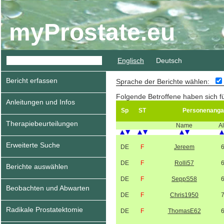
myProstate.eu
Englisch
Deutsch
Bericht erfassen
Sprache der Berichte wählen:
Folgende Betroffene haben sich f
Anleitungen und Infos
Sp
ST
Personenang
Therapiebeurteilungen
Name
Al
Erweiterte Suche
DE
F
Jereem
DE
F
Rolli57
Berichte auswählen
DE
F
SeppS58
Beobachten und Abwarten
DE
F
Chris1950
Radikale Prostatektomie
DE
F
ThomasE62