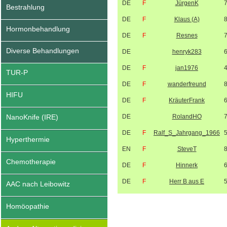
DE
F
JürgenK
Bestrahlung
DE
F
Klaus (A)
Hormonbehandlung
DE
F
Resnes
Diverse Behandlungen
DE
henryk283
DE
F
jan1976
TUR-P
DE
F
wanderfreund
HIFU
DE
F
KräuterFrank
NanoKnife (IRE)
DE
RolandHO
DE
F
Ralf_S_Jahrgang_1966
Hyperthermie
EN
F
SteveT
Chemotherapie
DE
F
Hinnerk
DE
F
Herr B aus E
AAC nach Leibowitz
Homöopathie