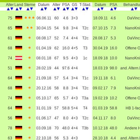
Alter
Land
Sterne
Datum
Alter
PSA
GS
T-Stad.
Datum
PSA
Behandl
75
06.06.11
60
4.6
3+3
18.09.11
4.6
DaVinc
65
30.04.15
54
9.8
3+4
T2c
07.10.15
7.3
NanoKni
61
08.08.17
52
7.4
4+4
T2c
28.08.17
5.3
DaVinc
68
01.04.19
62
16.0
4+5
T3
30.04.19
16.0
Offene 
74
08.01.18
67
9.5
4+3
1c
18.09.18
10.0
NanoKni
51
28.02.19
44
97.6
4+4
18.03.19
98.0
and. Altern
64
21.09.18
57
5.4
3+4
T1c
19.11.18
6.1
DaVinc
68
20.12.16
58
8.8
3+4
T2c
09.02.17
7.9
NanoKni
74
05.10.17
65
5.7
4+3
T3a
19.02.19
10.2
Offene 
64
31.01.19
57
58.8
5+4
T4
01.03.19
58.8
HB 1-fa
56
01.06.17
47
8.0
4+3
T2c
04.11.17
8.0
DaVinc
78
03.09.18
70
48.0
4+4
T3b
10.12.18
48.0
Andere 
63
22.10.18
56
5.3
4+3
28.10.18
4.4
and. Altern