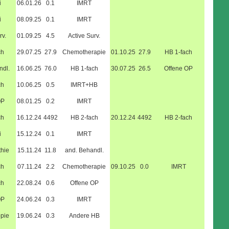
i
06.01.26
0.1
IMRT
i
08.09.25
0.1
IMRT
rv.
01.09.25
4.5
Active Surv.
ch
29.07.25
27.9
Chemotherapie
01.10.25
27.9
HB 1-fach
ndl.
16.06.25
76.0
HB 1-fach
30.07.25
26.5
Offene OP
ch
10.06.25
0.5
IMRT+HB
OP
08.01.25
0.2
IMRT
ch
16.12.24
4492
HB 2-fach
20.12.24
4492
HB 2-fach
i
15.12.24
0.1
IMRT
hie
15.11.24
11.8
and. Behandl.
ch
07.11.24
2.2
Chemotherapie
09.10.25
0.0
IMRT
ch
22.08.24
0.6
Offene OP
OP
24.06.24
0.3
IMRT
pie
19.06.24
0.3
Andere HB