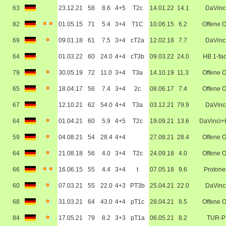
63
23.12.21
58
8.6
4+5
T2c
14.01.22
14.1
DaVinc
82
01.05.15
71
5.4
3+4
T1C
10.06.15
6.2
Offene 
69
09.01.18
61
7.5
3+4
cT2a
12.02.18
7.7
DaVinc
64
01.03.22
60
24.0
4+4
cT3b
09.03.22
24.0
HB 1-fa
79
30.05.19
72
11.0
3+4
T3a
14.10.19
11.3
Offene 
65
18.04.17
56
7.4
3+4
2c
08.06.17
7.4
Offene 
67
12.10.21
62
54.0
4+4
T3a
03.12.21
79.9
DaVinc
64
01.04.21
60
5.9
4+5
T2c
19.09.21
13.6
DaVinci
59
04.08.21
54
28.4
4+4
27.08.21
28.4
Offene 
64
21.08.18
56
4.0
3+4
T2c
24.09.18
4.0
Offene 
66
16.06.15
55
4.4
3+4
t
07.05.18
9.6
Protone
60
07.03.21
55
22.0
4+3
PT3b
25.04.21
22.0
DaVinc
68
31.03.21
64
43.0
4+4
pT1c
28.04.21
8.5
Offene 
84
17.05.21
79
8.2
3+3
pT1a
06.05.21
8.2
TUR-P