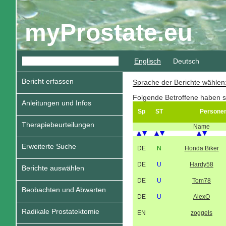
myProstate.eu
Englisch
Deutsch
Bericht erfassen
Sprache der Berichte wähle
Folgende Betroffene haben s
Anleitungen und Infos
Sp
ST
Persone
Therapiebeurteilungen
Name
Erweiterte Suche
DE
N
Honda Biker
DE
U
Hardy58
Berichte auswählen
DE
U
Tom78
Beobachten und Abwarten
DE
U
AlexO
Radikale Prostatektomie
EN
zoggels