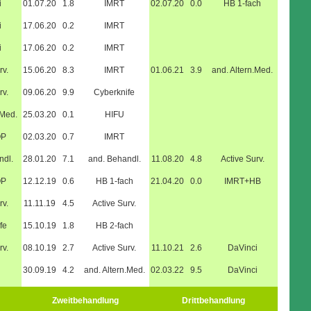
i
01.07.20
1.8
IMRT
02.07.20
0.0
HB 1-fach
i
17.06.20
0.2
IMRT
i
17.06.20
0.2
IMRT
rv.
15.06.20
8.3
IMRT
01.06.21
3.9
and. Altern.Med.
rv.
09.06.20
9.9
Cyberknife
.Med.
25.03.20
0.1
HIFU
OP
02.03.20
0.7
IMRT
ndl.
28.01.20
7.1
and. Behandl.
11.08.20
4.8
Active Surv.
OP
12.12.19
0.6
HB 1-fach
21.04.20
0.0
IMRT+HB
rv.
11.11.19
4.5
Active Surv.
fe
15.10.19
1.8
HB 2-fach
rv.
08.10.19
2.7
Active Surv.
11.10.21
2.6
DaVinci
30.09.19
4.2
and. Altern.Med.
02.03.22
9.5
DaVinci
Zweitbehandlung
Drittbehandlung