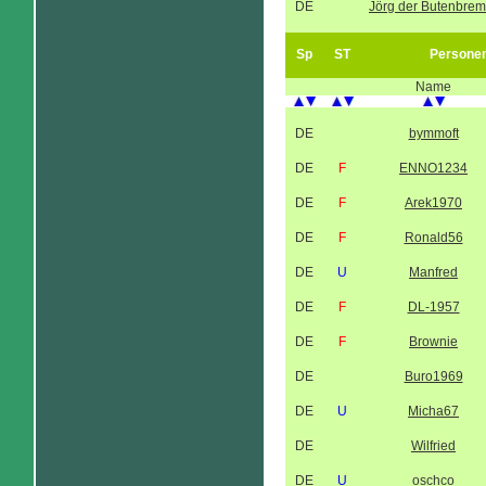
DE
Jörg der Butenbrem
Sp
ST
Persone
Name
DE
bymmoft
DE
F
ENNO1234
DE
F
Arek1970
DE
F
Ronald56
DE
U
Manfred
DE
F
DL-1957
DE
F
Brownie
DE
Buro1969
DE
U
Micha67
DE
Wilfried
DE
U
oschco