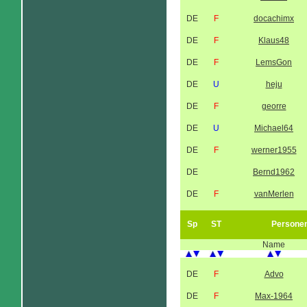
DE
F
docachimx
DE
F
Klaus48
DE
F
LemsGon
DE
U
heju
DE
F
georre
DE
U
Michael64
DE
F
werner1955
DE
Bernd1962
DE
F
vanMerlen
Sp
ST
Persone
Name
DE
F
Advo
DE
F
Max-1964