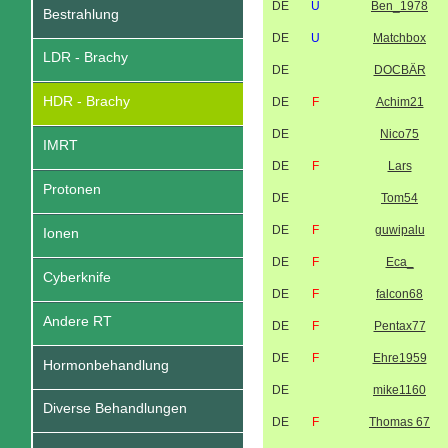
DE
U
Ben_1978
Bestrahlung
DE
U
Matchbox
LDR - Brachy
DE
DOCBÄR
HDR - Brachy
DE
F
Achim21
DE
Nico75
IMRT
DE
F
Lars
Protonen
DE
Tom54
DE
F
guwipalu
Ionen
DE
F
Eca_
Cyberknife
DE
F
falcon68
Andere RT
DE
F
Pentax77
DE
F
Ehre1959
Hormonbehandlung
DE
mike1160
Diverse Behandlungen
DE
F
Thomas 67