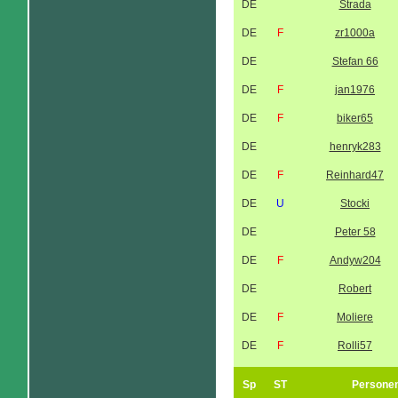
DE
Strada
DE
F
zr1000a
DE
Stefan 66
DE
F
jan1976
DE
F
biker65
DE
henryk283
DE
F
Reinhard47
DE
U
Stocki
DE
Peter 58
DE
F
Andyw204
DE
Robert
DE
F
Moliere
DE
F
Rolli57
Sp
ST
Persone