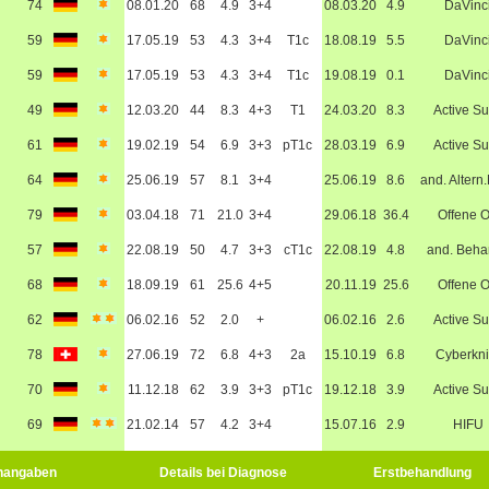
74
08.01.20
68
4.9
3+4
08.03.20
4.9
DaVinc
59
17.05.19
53
4.3
3+4
T1c
18.08.19
5.5
DaVinc
59
17.05.19
53
4.3
3+4
T1c
19.08.19
0.1
DaVinc
49
12.03.20
44
8.3
4+3
T1
24.03.20
8.3
Active Su
61
19.02.19
54
6.9
3+3
pT1c
28.03.19
6.9
Active Su
64
25.06.19
57
8.1
3+4
25.06.19
8.6
and. Altern
79
03.04.18
71
21.0
3+4
29.06.18
36.4
Offene 
57
22.08.19
50
4.7
3+3
cT1c
22.08.19
4.8
and. Beha
68
18.09.19
61
25.6
4+5
20.11.19
25.6
Offene 
62
06.02.16
52
2.0
+
06.02.16
2.6
Active Su
78
27.06.19
72
6.8
4+3
2a
15.10.19
6.8
Cyberkni
70
11.12.18
62
3.9
3+3
pT1c
19.12.18
3.9
Active Su
69
21.02.14
57
4.2
3+4
15.07.16
2.9
HIFU
nangaben
Details bei Diagnose
Erstbehandlung