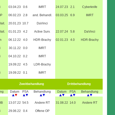
i
03.04.23
0.6
IMRT
24.07.23
2.1
Cyberknife
OP
06.02.23
2.8
and. Behandl.
03.03.25
6.9
IMRT
ait.
20.01.23
10.7
DaVinci
ait.
01.01.23
4.2
Active Surv.
22.07.24
5.8
DaVinci
n
06.12.22
4.0
HDR-Brachy
02.01.23
4.0
HDR-Brachy
i
30.11.22
0.0
IMRT
i
04.10.22
0.2
IMRT
19.09.22
4.5
LDR-Brachy
i
19.09.22
0.1
IMRT
Zweitbehandlung
Drittbehandlung
ung
Datum
PSA
Behandlung
Datum
PSA
Behandlung
HB
13.07.22
54.5
Andere RT
31.08.22
14.0
Andere RT
i
29.06.22
0.4
Offene OP