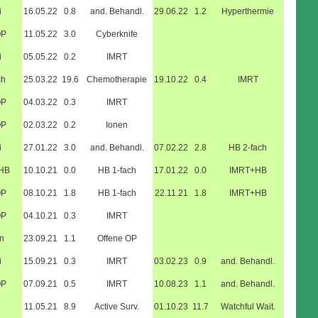
i
16.05.22
0.8
and. Behandl.
29.06.22
1.2
Hyperthermie
OP
11.05.22
3.0
Cyberknife
i
05.05.22
0.2
IMRT
ch
25.03.22
19.6
Chemotherapie
19.10.22
0.4
IMRT
OP
04.03.22
0.3
IMRT
OP
02.03.22
0.2
Ionen
i
27.01.22
3.0
and. Behandl.
07.02.22
2.8
HB 2-fach
+HB
10.10.21
0.0
HB 1-fach
17.01.22
0.0
IMRT+HB
OP
08.10.21
1.8
HB 1-fach
22.11.21
1.8
IMRT+HB
OP
04.10.21
0.3
IMRT
n
23.09.21
1.1
Offene OP
i
15.09.21
0.3
IMRT
03.02.23
0.9
and. Behandl.
OP
07.09.21
0.5
IMRT
10.08.23
1.1
and. Behandl.
11.05.21
8.9
Active Surv.
01.10.23
11.7
Watchful Wait.