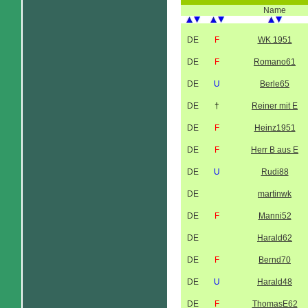
Name
DE
F
WK 1951
DE
F
Romano61
DE
U
Berle65
DE
†
Reiner mit E
DE
F
Heinz1951
DE
F
Herr B aus E
DE
U
Rudi88
DE
martinwk
DE
F
Manni52
DE
Harald62
DE
F
Bernd70
DE
U
Harald48
DE
F
ThomasE62