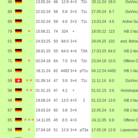
48
13.05.24
46
12.9
4+3
T2c
20.11.24
18.0
DaVinc
60
22.02.24
58
5.8
3+3
T1c
27.05.24
6.7
DaVinc
60
22.02.24
59
4.6
3+3
T1c
13.03.24
4.6
Active Su
79
15.06.21
74
324
+
18.05.22
115
HB 2-fa
51
24.03.25
50
84.0
3+4
29.04.25
102
and. Beha
55
28.01.25
55
64.0
4+4
T3A
17.03.25
64.0
HB 2-fa
71
02.04.18
64
7.0
3+4
T2c
23.04.18
10.0
Offene 
64
18.11.24
62
4492
3+4
pT1c
04.12.24
4492
HB 1-fa
59
01.09.14
47
3.9
3+4
T1c
11.11.14
8.0
DaVinc
58
01.01.15
47
4.2
+
01.01.15
3.6
Homöopat
49
19.08.24
47
13.5
4+5
2
01.10.24
13.6
HB 2-fa
67
19.03.24
65
3.8
5+4
22.05.24
3.6
HB 1-fa
65
14.11.05
45
6.5
4+3
24.11.05
6.8
Offene 
59
27.04.18
51
12.9
3+4
pT3a
17.05.18
12.9
Laparosko