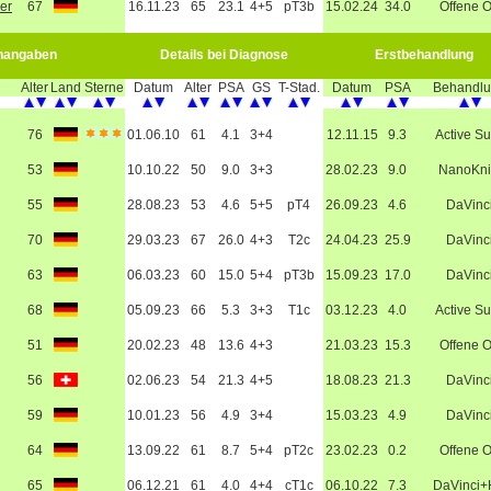
er
67
16.11.23
65
23.1
4+5
pT3b
15.02.24
34.0
Offene 
nangaben
Details bei Diagnose
Erstbehandlung
Alter
Land
Sterne
Datum
Alter
PSA
GS
T-Stad.
Datum
PSA
Behandl
76
01.06.10
61
4.1
3+4
12.11.15
9.3
Active Su
53
10.10.22
50
9.0
3+3
28.02.23
9.0
NanoKni
55
28.08.23
53
4.6
5+5
pT4
26.09.23
4.6
DaVinc
70
29.03.23
67
26.0
4+3
T2c
24.04.23
25.9
DaVinc
63
06.03.23
60
15.0
5+4
pT3b
15.09.23
17.0
DaVinc
68
05.09.23
66
5.3
3+3
T1c
03.12.23
4.0
Active Su
51
20.02.23
48
13.6
4+3
21.03.23
15.3
Offene 
56
02.06.23
54
21.3
4+5
18.08.23
21.3
DaVinc
59
10.01.23
56
4.9
3+4
15.03.23
4.9
DaVinc
64
13.09.22
61
8.7
5+4
pT2c
23.02.23
0.2
Offene 
65
06.12.21
61
4.0
4+4
cT1c
06.10.22
7.3
DaVinci