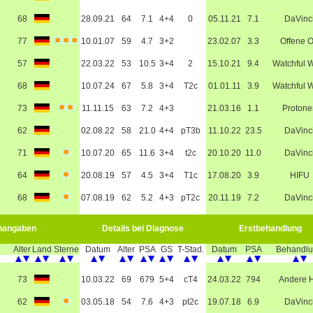
68
28.09.21
64
7.1
4+4
0
05.11.21
7.1
DaVinc
77
10.01.07
59
4.7
3+2
23.02.07
3.3
Offene 
57
22.03.22
53
10.5
3+4
2
15.10.21
9.4
Watchful W
68
10.07.24
67
5.8
3+4
T2c
01.01.11
3.9
Watchful W
73
11.11.15
63
7.2
4+3
21.03.16
1.1
Protone
62
02.08.22
58
21.0
4+4
pT3b
11.10.22
23.5
DaVinc
71
10.07.20
65
11.6
3+4
t2c
20.10.20
11.0
DaVinc
64
20.08.19
57
4.5
3+4
T1c
17.08.20
3.9
HIFU
68
07.08.19
62
5.2
4+3
pT2c
20.11.19
7.2
DaVinc
nangaben
Details bei Diagnose
Erstbehandlung
Alter
Land
Sterne
Datum
Alter
PSA
GS
T-Stad.
Datum
PSA
Behandl
73
10.03.22
69
679
5+4
cT4
24.03.22
794
Andere 
62
03.05.18
54
7.6
4+3
pt2c
19.07.18
6.9
DaVinc