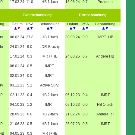
OP
17.03.24
11.0
HB 1-fach
15.08.24
0.7
Protonen
Zweitbehandlung
Drittbehandlung
ung
Datum
PSA
Behandlung
Datum
PSA
Behandlung
rv.
06.03.24
37.8
HB 1-fach
30.09.24
0.0
IMRT+HB
fe
24.01.24
9.0
LDR-Brachy
i
17.01.24
0.3
IMRT+HB
24.03.25
0.7
Andere HB
i
08.01.24
0.5
IMRT
i
02.01.24
0.0
IMRT
rv.
03.12.23
5.2
Active Surv.
OP
03.11.23
0.4
HB 2-fach
06.12.23
0.4
IMRT
i
04.10.23
1.2
IMRT
09.10.23
0.0
HB 1-fach
i
28.09.23
0.0
HB 2-fach
21.02.24
0.0
Andere RT
OP
21.06.23
0.5
HB 1-fach
25.07.23
0.5
IMRT
+HB
04.05.23
0.3
IMRT+HB