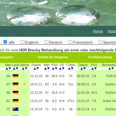
Home
Kont
n:
alle
Englisch
Deutsch
Französisch
Spani
ich für eine
HDR Brachy Behandlung als erste oder nachfolgende P
nangaben
Details bei Diagnose
Erstbehandlung
Alter
Land
Sterne
Datum
Alter
PSA
GS
T-Stad.
Datum
PSA
Behandl
58
10.12.25
58
59.5
4+5
T4
05.05.26
2.8
TUR-P
67
19.07.21
63
3.9
3+4
T1c
30.08.21
3.9
DaVinc
48
22.12.25
47
26.0
4+3
12.02.26
26.0
DaVinc
62
13.01.22
59
8.3
3+4
cT1c
13.01.22
7.8
Active Su
72
14.10.24
71
0.0
4+5
3b
09.12.24
4.1
DaVinc