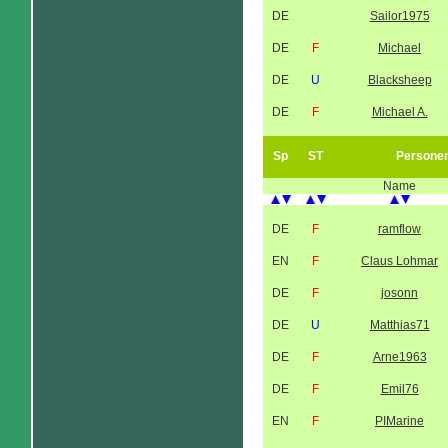
DE
Sailor1975
DE
F
Michael
DE
U
Blacksheep
DE
F
Michael A.
Sp
ST
Persone
Name
DE
F
ramflow
EN
F
Claus Lohmar
DE
F
josonn
DE
U
Matthias71
DE
F
Arne1963
DE
F
Emil76
EN
F
PIMarine