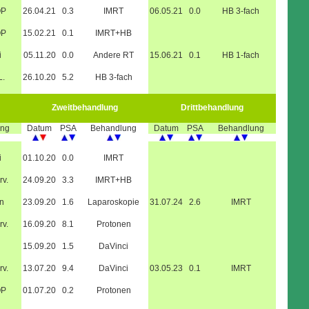
OP
26.04.21
0.3
IMRT
06.05.21
0.0
HB 3-fach
OP
15.02.21
0.1
IMRT+HB
i
05.11.20
0.0
Andere RT
15.06.21
0.1
HB 1-fach
L.
26.10.20
5.2
HB 3-fach
Zweitbehandlung
Drittbehandlung
ung
Datum
PSA
Behandlung
Datum
PSA
Behandlung
i
01.10.20
0.0
IMRT
rv.
24.09.20
3.3
IMRT+HB
n
23.09.20
1.6
Laparoskopie
31.07.24
2.6
IMRT
rv.
16.09.20
8.1
Protonen
15.09.20
1.5
DaVinci
rv.
13.07.20
9.4
DaVinci
03.05.23
0.1
IMRT
OP
01.07.20
0.2
Protonen