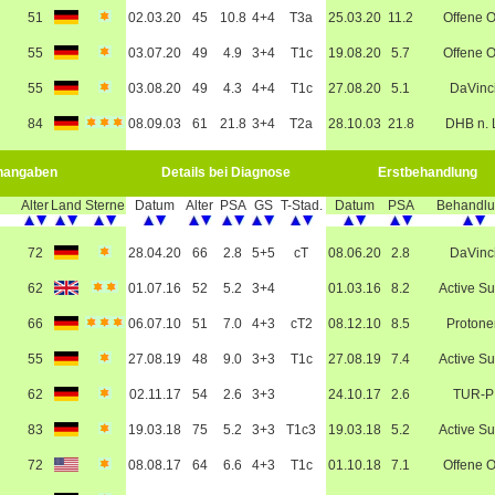
51
02.03.20
45
10.8
4+4
T3a
25.03.20
11.2
Offene 
55
03.07.20
49
4.9
3+4
T1c
19.08.20
5.7
Offene 
55
03.08.20
49
4.3
4+4
T1c
27.08.20
5.1
DaVinc
84
08.09.03
61
21.8
3+4
T2a
28.10.03
21.8
DHB n. 
nangaben
Details bei Diagnose
Erstbehandlung
Alter
Land
Sterne
Datum
Alter
PSA
GS
T-Stad.
Datum
PSA
Behandl
72
28.04.20
66
2.8
5+5
cT
08.06.20
2.8
DaVinc
62
01.07.16
52
5.2
3+4
01.03.16
8.2
Active Su
66
06.07.10
51
7.0
4+3
cT2
08.12.10
8.5
Protone
55
27.08.19
48
9.0
3+3
T1c
27.08.19
7.4
Active Su
62
02.11.17
54
2.6
3+3
24.10.17
2.6
TUR-P
83
19.03.18
75
5.2
3+3
T1c3
19.03.18
5.2
Active Su
72
08.08.17
64
6.6
4+3
T1c
01.10.18
7.1
Offene 