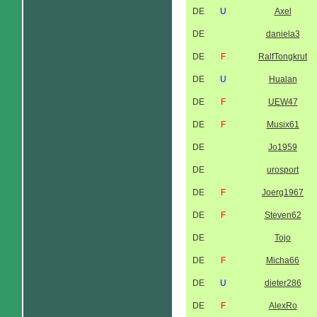
DE
U
Axel
DE
daniela3
DE
F
RalfTongkrut
DE
U
Hualan
DE
F
UEW47
DE
F
Musix61
DE
Jo1959
DE
urosport
DE
F
Joerg1967
DE
F
Steven62
DE
Tojo
DE
F
Micha66
DE
U
dieter286
DE
F
AlexRo