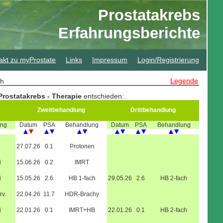
Prostatakrebs
Erfahrungsberichte
akt zu myProstate
Links
Impressum
Login/Registrierung
Legende
sch
rostatakrebs - Therapie
entschieden:
.
Zweitbehandlung
Drittbehandlung
ung
Datum
PSA
Behandlung
Datum
PSA
Behandlung
27.07.26
0.1
Protonen
i
15.06.26
0.2
IMRT
i
15.05.26
2.6
HB 1-fach
29.05.26
2.6
HB 2-fach
rv.
22.04.26
11.7
HDR-Brachy
i
22.01.26
0.1
IMRT+HB
22.01.26
0.1
HB 2-fach