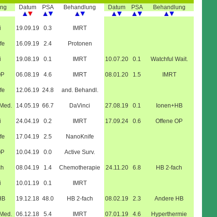
ung
Datum
PSA
Behandlung
Datum
PSA
Behandlung
i
19.09.19
0.3
IMRT
fe
16.09.19
2.4
Protonen
i
19.08.19
0.1
IMRT
10.07.20
0.1
Watchful Wait.
OP
06.08.19
4.6
IMRT
08.01.20
1.5
IMRT
fe
12.06.19
24.8
and. Behandl.
.Med.
14.05.19
66.7
DaVinci
27.08.19
0.1
Ionen+HB
i
24.04.19
0.2
IMRT
17.09.24
0.6
Offene OP
fe
17.04.19
2.5
NanoKnife
OP
10.04.19
0.0
Active Surv.
ch
08.04.19
1.4
Chemotherapie
24.11.20
6.8
HB 2-fach
i
10.01.19
0.1
IMRT
HB
19.12.18
48.0
HB 2-fach
08.02.19
2.3
Andere HB
.Med.
06.12.18
5.4
IMRT
07.01.19
4.6
Hyperthermie