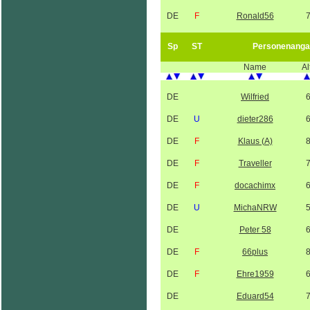
DE
F
Ronald56
Sp
ST
Personenanga
Name
Al
DE
Wilfried
DE
U
dieter286
DE
F
Klaus (A)
DE
F
Traveller
DE
F
docachimx
DE
U
MichaNRW
DE
Peter 58
DE
F
66plus
DE
F
Ehre1959
DE
Eduard54