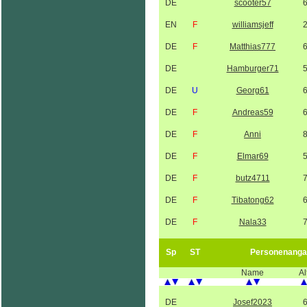
DE
scooter57
EN
F
williamsjeff
DE
F
Matthias777
DE
Hamburger71
DE
U
Georg61
DE
F
Andreas59
DE
F
Anni
DE
F
Elmar69
DE
F
butz4711
DE
F
Tibatong62
DE
F
Nala33
Sp
ST
Personenanga
Name
Al
DE
Josef2023