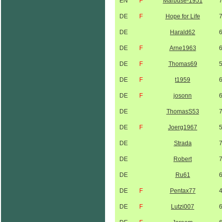
EN
F
Marbuse-1951
DE
F
Hope for Life
DE
Harald62
DE
F
Arne1963
DE
F
Thomas69
DE
F
t1959
DE
F
josonn
DE
ThomasS53
DE
F
Joerg1967
DE
Strada
DE
Robert
DE
Ru61
DE
F
Pentax77
DE
F
Lutzi007