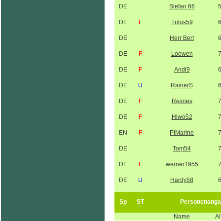
DE
Stefan 66
DE
F
Tritus59
DE
Herr Bert
DE
F
Loewen
DE
F
Andi9
DE
U
RainerS
DE
F
Resnes
DE
F
Hiwo52
EN
F
PIMarine
DE
Tom54
DE
F
werner1955
DE
U
Hardy58
Sp
ST
Personenanga
Name
Al