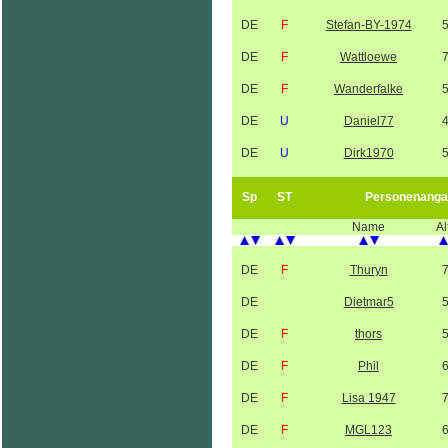
DE
F
Stefan-BY-1974
DE
F
Wattloewe
DE
F
Wanderfalke
DE
U
Daniel77
DE
U
Dirk1970
Sp
ST
Personenanga
Name
Al
DE
F
Thuryn
DE
Dietmar5
DE
F
thors
DE
F
Phil
DE
F
Lisa 1947
DE
F
MGL123