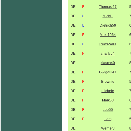
DE
F
Thomas 67
DE
U
Michi1
DE
U
Dietrich59
DE
F
Max-1964
DE
U
uwes2403
DE
F
charly54
DE
klasch40
DE
F
Gwigdul47
DE
F
Brownie
DE
F
michele
DE
F
Maik53
DE
F
Leo55
DE
F
Lars
DE
WernerJ