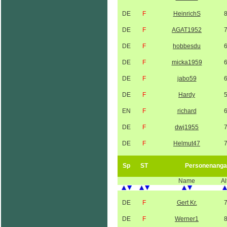
DE
F
HeinrichS
DE
F
AGAT1952
DE
F
hobbesdu
DE
F
micka1959
DE
F
jabo59
DE
F
Hardy
EN
F
richard
DE
F
dwj1955
DE
F
Helmut47
Sp
ST
Personenanga
Name
Al
DE
F
Gert Kr.
DE
F
Werner1