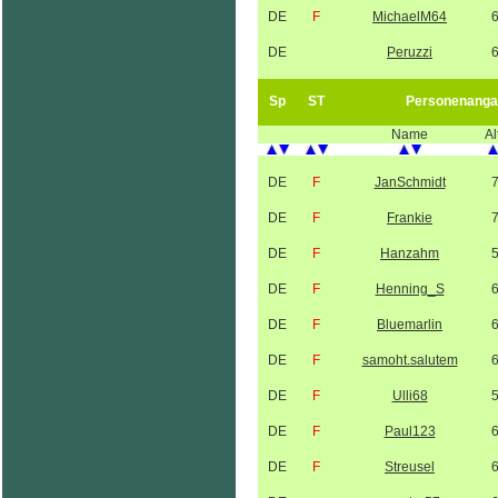
DE
F
MichaelM64
DE
Peruzzi
Sp
ST
Personenanga
Name
Al
DE
F
JanSchmidt
DE
F
Frankie
DE
F
Hanzahm
DE
F
Henning_S
DE
F
Bluemarlin
DE
F
samoht.salutem
DE
F
Ulli68
DE
F
Paul123
DE
F
Streusel