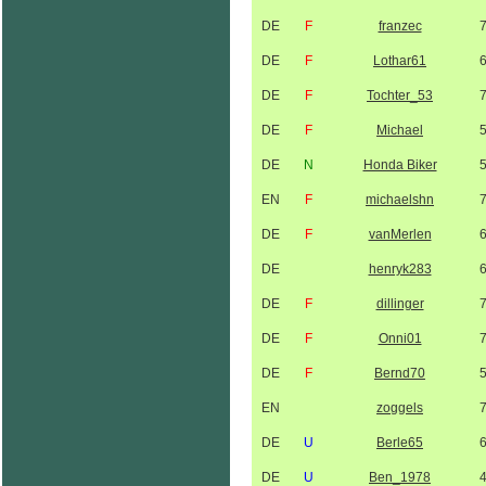
DE
F
franzec
DE
F
Lothar61
DE
F
Tochter_53
DE
F
Michael
DE
N
Honda Biker
EN
F
michaelshn
DE
F
vanMerlen
DE
henryk283
DE
F
dillinger
DE
F
Onni01
DE
F
Bernd70
EN
zoggels
DE
U
Berle65
DE
U
Ben_1978