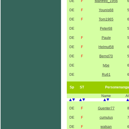
DE
F
Manfred_1956
DE
F
Younis68
DE
F
Tom1965
DE
Peter68
DE
F
Paule
DE
F
Helmut58
DE
F
Bernd70
DE
tybe
DE
Ru61
Sp
ST
Personenanga
Name
Al
DE
F
Guenter77
DE
F
cumulus
DE
F
watsan