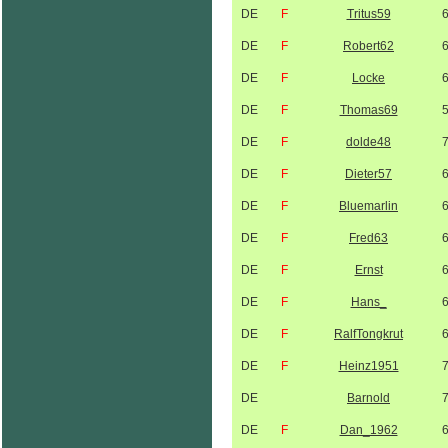
DE
F
Tritus59
DE
F
Robert62
DE
F
Locke
DE
F
Thomas69
DE
F
dolde48
DE
F
Dieter57
DE
F
Bluemarlin
DE
F
Fred63
DE
F
Ernst
DE
F
Hans_
DE
F
RalfTongkrut
DE
F
Heinz1951
DE
Barnold
DE
F
Dan_1962