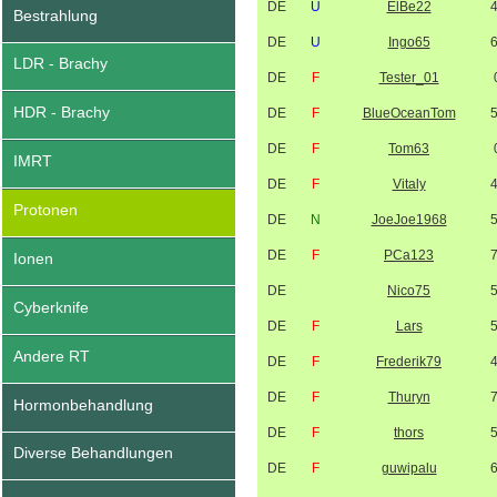
DE
U
ElBe22
Bestrahlung
DE
U
Ingo65
LDR - Brachy
DE
F
Tester_01
HDR - Brachy
DE
F
BlueOceanTom
DE
F
Tom63
IMRT
DE
F
Vitaly
Protonen
DE
N
JoeJoe1968
DE
F
PCa123
Ionen
DE
Nico75
Cyberknife
DE
F
Lars
Andere RT
DE
F
Frederik79
DE
F
Thuryn
Hormonbehandlung
DE
F
thors
Diverse Behandlungen
DE
F
guwipalu