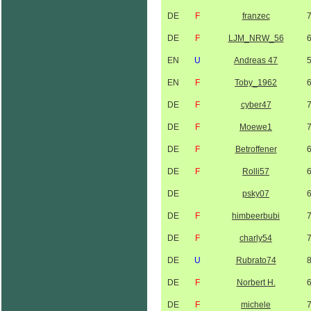
DE
F
franzec
DE
F
LJM_NRW_56
EN
U
Andreas 47
EN
F
Toby_1962
DE
F
cyber47
DE
F
Moewe1
DE
F
Betroffener
DE
F
Rolli57
DE
psky07
DE
F
himbeerbubi
DE
F
charly54
DE
U
Rubrato74
DE
F
Norbert H.
DE
F
michele