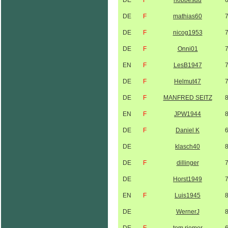
DE
F
hobbesdu
DE
F
mathias60
DE
F
nicog1953
DE
F
Onni01
EN
F
LesB1947
DE
F
Helmut47
DE
F
MANFRED SEITZ
EN
F
JPW1944
DE
F
Daniel K
DE
klasch40
DE
F
dillinger
DE
Horst1949
EN
F
Luis1945
DE
WernerJ