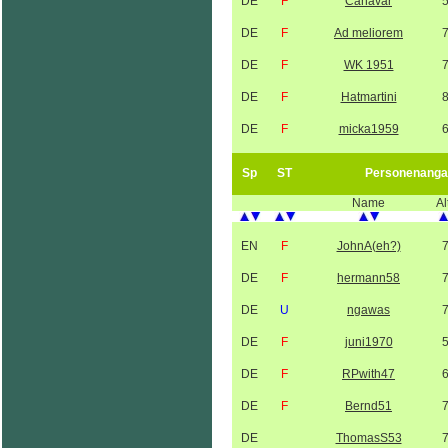
DE
F
Canavar
DE
F
Ad meliorem
DE
F
WK 1951
DE
F
Hatmartini
DE
F
micka1959
Sp
ST
Personenanga
Name
Al
EN
F
JohnA(eh?)
DE
F
hermann58
DE
U
ngawas
DE
F
juni1970
DE
F
RPwith47
DE
F
Bernd51
DE
ThomasS53