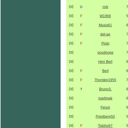
DE
U
rotx
DE
F
W1969
DE
F
Musix61
DE
F
det-ae
DE
F
Pluto
DE
goodhope
DE
Herr Bert
DE
F
Bert
DE
F
Thorsten1955
DE
†
BrunoS.
DE
martinwk
DE
Feisol
DE
Friedberg50
DE
F
Tobiho67