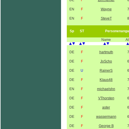
DE
F
tom.riemer
EN
F
Wayne
EN
F
SteveT
Sp
ST
Personenanga
Name
Al
DE
F
hartmuth
DE
F
JoScho
DE
U
RainerS
DE
F
Klaus48
EN
F
michaelshn
DE
F
VThorsten
DE
F
aster
DE
F
wassermann
DE
F
George B