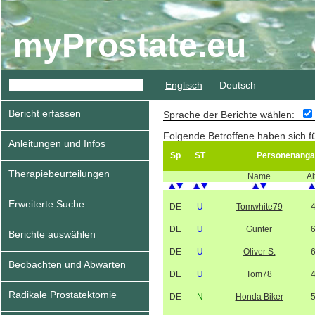
myProstate.eu
Englisch
Deutsch
Bericht erfassen
Sprache der Berichte wählen:
Folgende Betroffene haben sich f
Anleitungen und Infos
Sp
ST
Personenanga
Therapiebeurteilungen
Name
Al
Erweiterte Suche
DE
U
Tomwhite79
DE
U
Gunter
Berichte auswählen
DE
U
Oliver S.
Beobachten und Abwarten
DE
U
Tom78
Radikale Prostatektomie
DE
N
Honda Biker