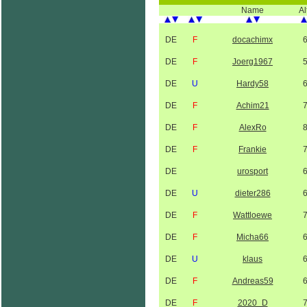
Name
Al
DE
F
docachimx
DE
F
Joerg1967
DE
U
Hardy58
DE
F
Achim21
DE
F
AlexRo
DE
F
Frankie
DE
urosport
DE
U
dieter286
DE
F
Wattloewe
DE
F
Micha66
DE
U
klaus
DE
F
Andreas59
DE
F
2020_D