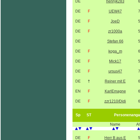
DE
henryk283
DE
F
UEW47
DE
F
JoeD
DE
F
zr1000a
DE
Stefan 66
DE
F
koga_m
DE
F
Mick17
DE
F
ursus47
DE
†
Reiner mit E
EN
F
KarlEmagne
DE
F
zzr1210/Didi
Sp
ST
Personenanga
Name
Al
DE
F
Herr B aus E