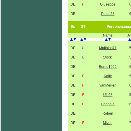
DE
F
Giuseppe
DE
Peter 58
Sp
ST
Personenanga
Name
Al
DE
U
Matthias71
DE
U
Stocki
DE
Bernd1962
DE
F
Kalle
DE
F
vanMerlen
DE
F
Ulli68
DE
F
Hoppela
DE
Robert
DE
F
Mivog