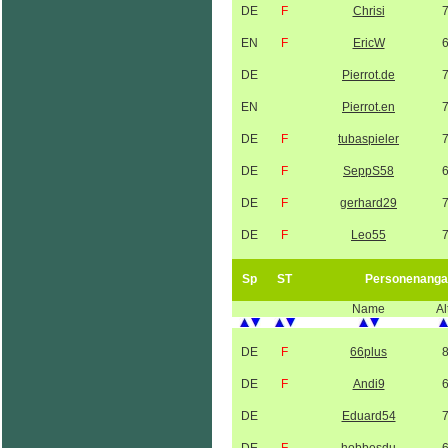
DE
F
Chrisi
EN
F
EricW
DE
Pierrot.de
EN
Pierrot.en
DE
F
tubaspieler
DE
F
SeppS58
DE
F
gerhard29
DE
F
Leo55
Sp
ST
Personenanga
Name
Al
DE
F
66plus
DE
F
Andi9
DE
Eduard54