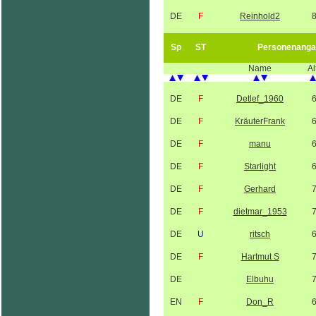
DE
F
Reinhold2
Sp
ST
Personenanga
Name
Al
DE
F
Detlef_1960
DE
F
KräuterFrank
DE
F
manu
DE
F
Starlight
DE
F
Gerhard
DE
F
dietmar_1953
DE
U
ritsch
DE
F
Hartmut S
DE
Elbuhu
EN
F
Don_R