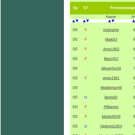
Sp
ST
Personenanga
Name
Al
DE
F
nickname
DE
F
Maik53
DE
F
Arne1963
DE
F
Manni52
DE
Weserhecht
DE
F
pepe1961
DE
Waldemar49
DE
U
Berle65
EN
F
PIMarine
DE
F
Martin9559
DE
U
Optimist1954