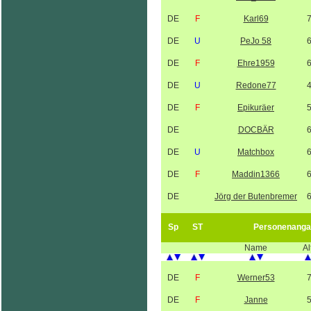
DE
F
Karl69
DE
U
PeJo 58
DE
F
Ehre1959
DE
U
Redone77
DE
F
Epikuräer
DE
DOCBÄR
DE
U
Matchbox
DE
F
Maddin1366
DE
Jörg der Butenbremer
Sp
ST
Personenanga
Name
Al
DE
F
Werner53
DE
F
Janne