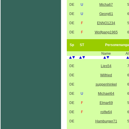
DE
U
Micha67
DE
U
Georg61
DE
F
ENNO1234
DE
F
Wolfgang1965
Sp
ST
Personenanga
Name
Al
DE
Lies54
DE
Wilfried
DE
suppenhinkel
DE
U
Michael64
DE
F
Elmar69
DE
F
rolfw64
DE
Hamburger71