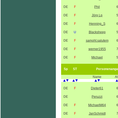
DE
F
Phil
DE
F
Jörg Lp
DE
F
Henning_S
DE
U
Blacksheep
DE
F
samoht.salutem
DE
F
werner1955
DE
F
Michael
Sp
ST
Personenanga
Name
Al
DE
F
Dieter61
DE
Peruzzi
DE
F
MichaelM64
DE
F
JanSchmidt