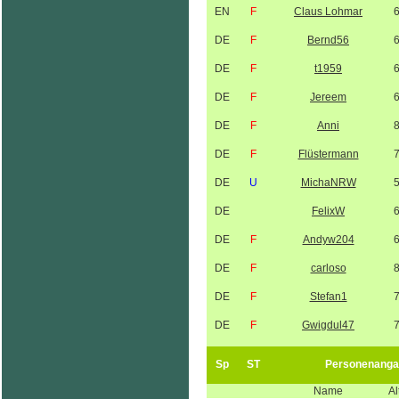
EN
F
Claus Lohmar
DE
F
Bernd56
DE
F
t1959
DE
F
Jereem
DE
F
Anni
DE
F
Flüstermann
DE
U
MichaNRW
DE
FelixW
DE
F
Andyw204
DE
F
carloso
DE
F
Stefan1
DE
F
Gwigdul47
Sp
ST
Personenanga
Name
Al