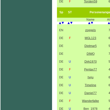
DE
F
Torsten59
Sp
ST
Personenanga
Name
Al
EN
zoggels
DE
F
MGL123
DE
Dietmar5
DE
DIWO
DE
U
Dirk1970
DE
F
Pentax77
DE
U
heju
DE
U
Timeline
DE
U
Daniel77
DE
F
Wanderfalke
DE
U
Ben_1978