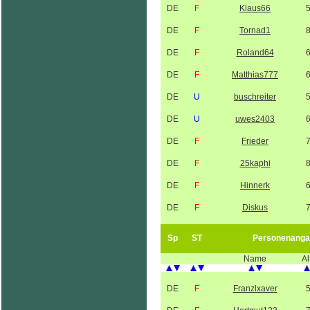
DE
F
Klaus66
DE
F
Tornad1
DE
F
Roland64
DE
F
Matthias777
DE
U
buschreiter
DE
U
uwes2403
DE
F
Frieder
DE
F
25kaphi
DE
F
Hinnerk
DE
F
Diskus
Sp
ST
Personenanga
Name
Al
DE
F
Franzlxaver