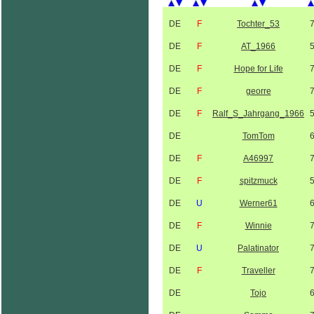
DE
F
Tochter_53
DE
F
AT_1966
DE
F
Hope for Life
DE
F
georre
DE
F
Ralf_S_Jahrgang_1966
DE
TomTom
DE
F
A46997
DE
F
spitzmuck
DE
U
Werner61
DE
F
Winnie
DE
U
Palatinator
DE
F
Traveller
DE
Tojo