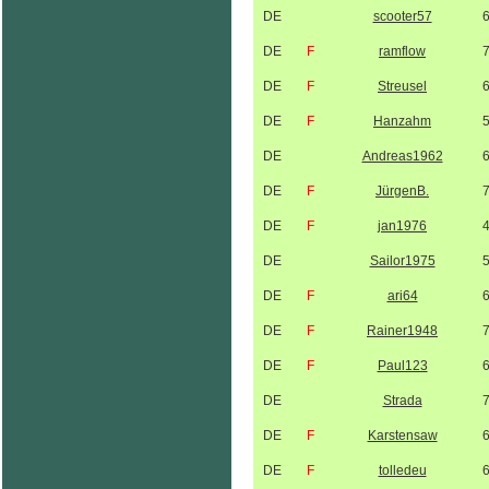
DE
scooter57
DE
F
ramflow
DE
F
Streusel
DE
F
Hanzahm
DE
Andreas1962
DE
F
JürgenB.
DE
F
jan1976
DE
Sailor1975
DE
F
ari64
DE
F
Rainer1948
DE
F
Paul123
DE
Strada
DE
F
Karstensaw
DE
F
tolledeu