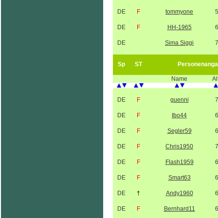
DE
F
tommyone
DE
F
HH-1965
DE
Sima Siggi
Sp
ST
Personenanga
Name
Al
DE
F
guenni
DE
F
Ibo44
DE
F
Segler59
DE
F
Chris1950
DE
F
Flash1959
DE
F
Smart63
DE
†
Andy1960
DE
F
Bernhard11