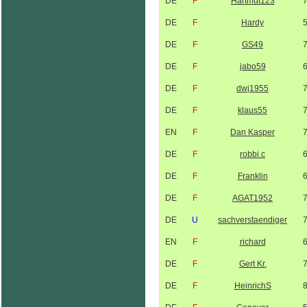
DE
F
Hartmut123
DE
F
Hardy
DE
F
GS49
DE
F
jabo59
DE
F
dwj1955
DE
F
klaus55
EN
F
Dan Kasper
DE
F
robbi.c
DE
F
Franklin
DE
F
AGAT1952
DE
U
sachverstaendiger
EN
F
richard
DE
F
Gert Kr.
DE
F
HeinrichS