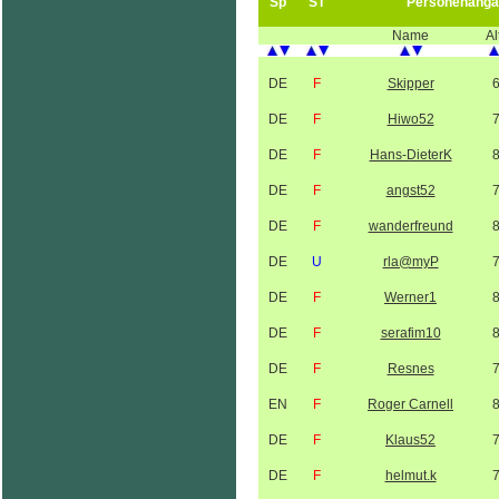
Sp
ST
Personenanga
Name
Al
DE
F
Skipper
DE
F
Hiwo52
DE
F
Hans-DieterK
DE
F
angst52
DE
F
wanderfreund
DE
U
rla@myP
DE
F
Werner1
DE
F
serafim10
DE
F
Resnes
EN
F
Roger Carnell
DE
F
Klaus52
DE
F
helmut.k