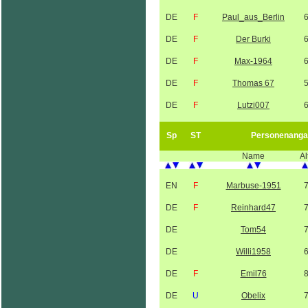
DE
F
Paul_aus_Berlin
DE
F
Der Burki
DE
F
Max-1964
DE
F
Thomas 67
DE
F
Lutzi007
Sp
ST
Personenanga
Name
Al
EN
F
Marbuse-1951
DE
F
Reinhard47
DE
Tom54
DE
Willi1958
DE
F
Emil76
DE
U
Obelix