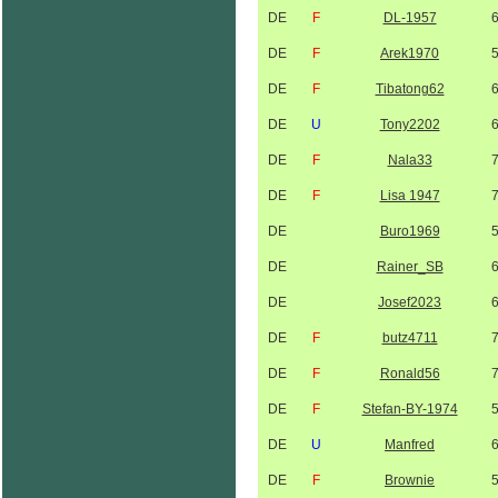
DE
F
DL-1957
DE
F
Arek1970
DE
F
Tibatong62
DE
U
Tony2202
DE
F
Nala33
DE
F
Lisa 1947
DE
Buro1969
DE
Rainer_SB
DE
Josef2023
DE
F
butz4711
DE
F
Ronald56
DE
F
Stefan-BY-1974
DE
U
Manfred
DE
F
Brownie