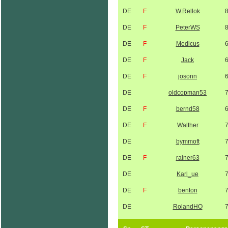
DE
F
W.Rellok
DE
F
PeterWS
DE
F
Medicus
DE
F
Jack
DE
F
josonn
DE
oldcopman53
DE
F
bernd58
DE
F
Walther
DE
bymmoft
DE
F
rainer63
DE
Karl_ue
DE
F
benton
DE
RolandHO