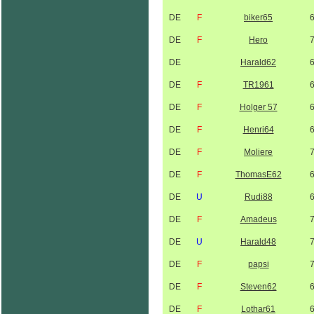
DE
F
biker65
DE
F
Hero
DE
Harald62
DE
F
TR1961
DE
F
Holger 57
DE
F
Henri64
DE
F
Moliere
DE
F
ThomasE62
DE
U
Rudi88
DE
F
Amadeus
DE
U
Harald48
DE
F
papsi
DE
F
Steven62
DE
F
Lothar61