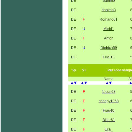
DE
Sammo
DE
daniela3
DE
F
Romano61
DE
U
Michi1
DE
F
Anton
DE
U
Dietrich59
DE
Levil13
Sp
ST
Personenanga
Name
Al
DE
F
falcon68
DE
F
snoopy1958
DE
F
Frau40
DE
F
Biker61
DE
F
Eca_