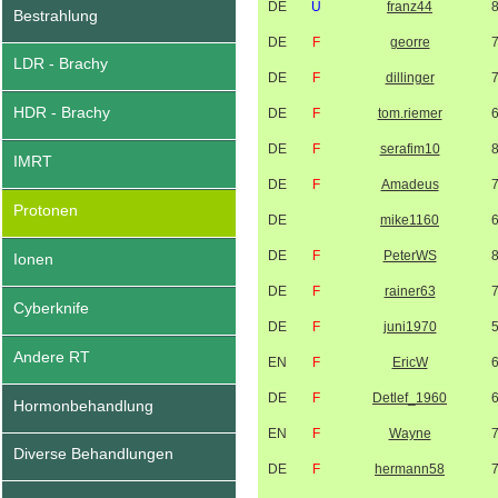
DE
U
franz44
Bestrahlung
DE
F
georre
LDR - Brachy
DE
F
dillinger
HDR - Brachy
DE
F
tom.riemer
DE
F
serafim10
IMRT
DE
F
Amadeus
Protonen
DE
mike1160
DE
F
PeterWS
Ionen
DE
F
rainer63
Cyberknife
DE
F
juni1970
Andere RT
EN
F
EricW
DE
F
Detlef_1960
Hormonbehandlung
EN
F
Wayne
Diverse Behandlungen
DE
F
hermann58