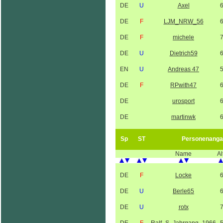
DE
U
Axel
DE
F
LJM_NRW_56
DE
F
michele
DE
U
Dietrich59
EN
U
Andreas 47
DE
F
RPwith47
DE
urosport
DE
martinwk
Sp
ST
Personenanga
Name
Al
DE
F
Locke
DE
U
Berle65
DE
U
rotx