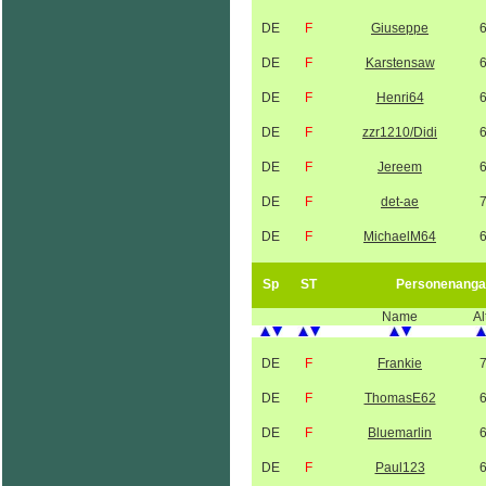
DE
F
Giuseppe
DE
F
Karstensaw
DE
F
Henri64
DE
F
zzr1210/Didi
DE
F
Jereem
DE
F
det-ae
DE
F
MichaelM64
Sp
ST
Personenanga
Name
Al
DE
F
Frankie
DE
F
ThomasE62
DE
F
Bluemarlin
DE
F
Paul123