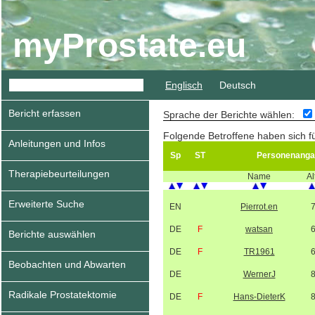
myProstate.eu
Englisch
Deutsch
Bericht erfassen
Sprache der Berichte wählen:
Folgende Betroffene haben sich f
Anleitungen und Infos
Sp
ST
Personenanga
Therapiebeurteilungen
Name
Al
Erweiterte Suche
EN
Pierrot.en
DE
F
watsan
Berichte auswählen
DE
F
TR1961
Beobachten und Abwarten
DE
WernerJ
Radikale Prostatektomie
DE
F
Hans-DieterK