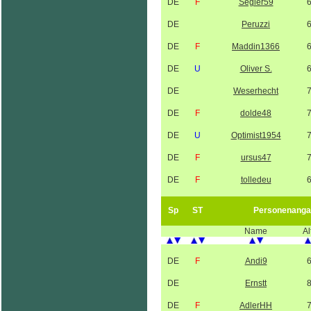
DE
F
Segler59
DE
Peruzzi
DE
F
Maddin1366
DE
U
Oliver S.
DE
Weserhecht
DE
F
dolde48
DE
U
Optimist1954
DE
F
ursus47
DE
F
tolledeu
Sp
ST
Personenanga
Name
Al
DE
F
Andi9
DE
Ernstt
DE
F
AdlerHH