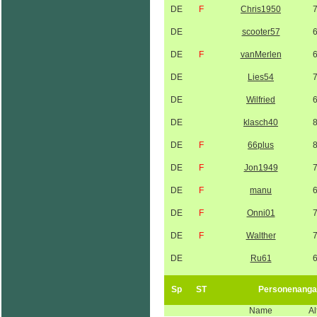
DE
F
Chris1950
DE
scooter57
DE
F
vanMerlen
DE
Lies54
DE
Wilfried
DE
klasch40
DE
F
66plus
DE
F
Jon1949
DE
F
manu
DE
F
Onni01
DE
F
Walther
DE
Ru61
Sp
ST
Personenanga
Name
Al