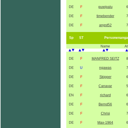
DE
F
guwipalu
DE
F
timebender
DE
F
angst52
Sp
ST
Personenanga
Name
Al
DE
F
MANFRED SEITZ
DE
U
ngawas
DE
F
Skipper
DE
F
Canavar
EN
F
richard
DE
F
Bernd56
DE
F
Chrisi
DE
F
Max-1964