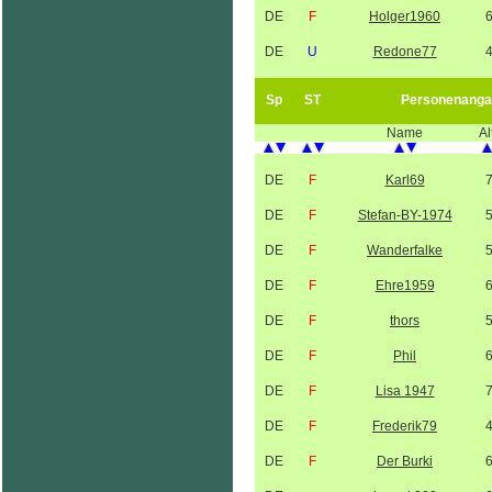
DE
F
Holger1960
DE
U
Redone77
Sp
ST
Personenanga
Name
Al
DE
F
Karl69
DE
F
Stefan-BY-1974
DE
F
Wanderfalke
DE
F
Ehre1959
DE
F
thors
DE
F
Phil
DE
F
Lisa 1947
DE
F
Frederik79
DE
F
Der Burki