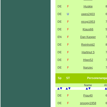
DE
F
Huskie
DE
U
uwes2403
DE
F
nicog1953
DE
F
Klaus66
EN
F
Dan Kasper
DE
F
Reinhold2
DE
F
Hartmut S
DE
F
Hiwo52
DE
F
franzec
Sp
ST
Personenanga
Name
Al
DE
F
Frau40
DE
F
snoopy1958