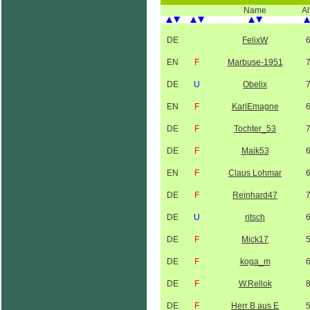
Name
Al
DE
FelixW
EN
F
Marbuse-1951
DE
U
Obelix
EN
F
KarlEmagne
DE
F
Tochter_53
DE
F
Maik53
EN
F
Claus Lohmar
DE
F
Reinhard47
DE
U
ritsch
DE
F
Mick17
DE
F
koga_m
DE
F
W.Rellok
DE
F
Herr B aus E