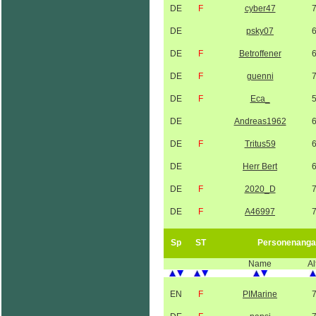
DE
F
cyber47
DE
psky07
DE
F
Betroffener
DE
F
guenni
DE
F
Eca_
DE
Andreas1962
DE
F
Tritus59
DE
Herr Bert
DE
F
2020_D
DE
F
A46997
Sp
ST
Personenanga
Name
Al
EN
F
PIMarine