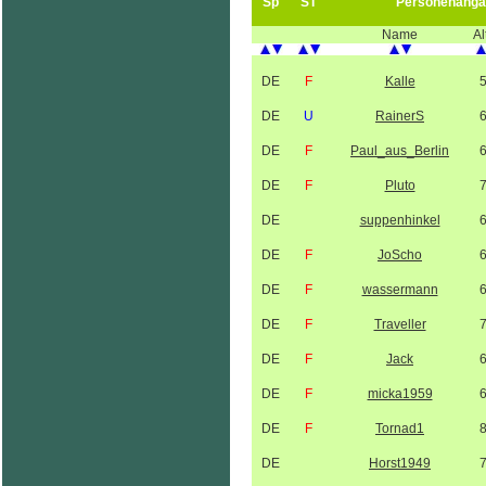
Sp
ST
Personenanga
Name
Al
DE
F
Kalle
DE
U
RainerS
DE
F
Paul_aus_Berlin
DE
F
Pluto
DE
suppenhinkel
DE
F
JoScho
DE
F
wassermann
DE
F
Traveller
DE
F
Jack
DE
F
micka1959
DE
F
Tornad1
DE
Horst1949