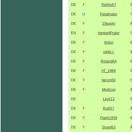
DE
F
Tobiho67
DE
U
Palatinator
DE
F
25kaphi
EN
F
HerbertPrater
DE
F
Anton
DE
F
robbi.c
DE
F
Roland64
DE
F
AT_1966
DE
F
falcon68
DE
F
Medicus
DE
Levil13
DE
F
Rolli57
DE
F
Flash1959
DE
F
Smart63