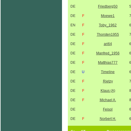
DE
Friedberg50
DE
F
Moewe1
EN
F
Toby_1962
DE
F
Thorsten1955
DE
F
ari64
DE
F
Manfred_1956
DE
F
Matthias777
DE
U
Timeline
DE
F
Rietzy
DE
F
Klaus (A)
DE
F
Michael A.
DE
Feisol
DE
F
Norbert H.