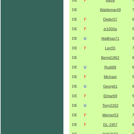
DE
F
papsi
DE
Waldemar49
DE
F
Dieter57
DE
F
zr1000a
DE
U
Matthias71
DE
F
Leo55
DE
Bernd1962
DE
U
Rudi88
DE
F
Michael
DE
U
Georg61
DE
F
Elmar69
DE
U
Tony2202
DE
F
Werner53
DE
F
DL-1957