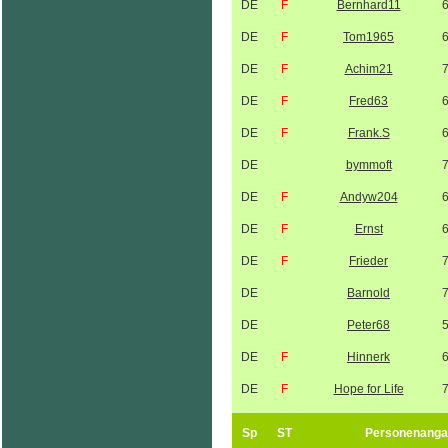
DE
F
Bernhard11
DE
F
Tom1965
DE
F
Achim21
DE
F
Fred63
DE
F
Frank.S
DE
bymmoft
DE
F
Andyw204
DE
F
Ernst
DE
F
Frieder
DE
Barnold
DE
Peter68
DE
F
Hinnerk
DE
F
Hope for Life
Sp
ST
Personenanga