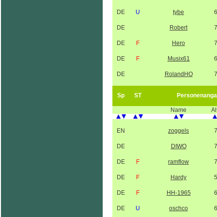
DE
U
tybe
DE
Robert
DE
F
Hero
DE
F
Musix61
DE
RolandHO
Sp
ST
Personenanga
Name
Al
EN
zoggels
DE
DIWO
DE
F
ramflow
DE
F
Hardy
DE
F
HH-1965
DE
U
oschco