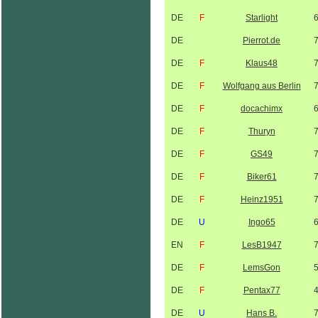
DE
F
Starlight
DE
Pierrot.de
DE
F
Klaus48
DE
F
Wolfgang aus Berlin
DE
F
docachimx
DE
F
Thuryn
DE
F
GS49
DE
F
Biker61
DE
F
Heinz1951
DE
U
Ingo65
EN
F
LesB1947
DE
F
LemsGon
DE
F
Pentax77
DE
U
Hans B.