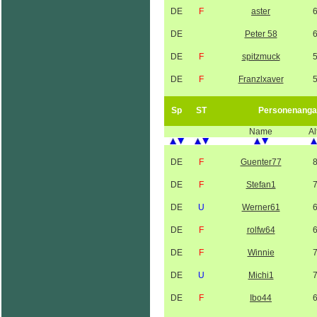
DE
F
aster
DE
Peter 58
DE
F
spitzmuck
DE
F
Franzlxaver
Sp
ST
Personenanga
Name
Al
DE
F
Guenter77
DE
F
Stefan1
DE
U
Werner61
DE
F
rolfw64
DE
F
Winnie
DE
U
Michi1
DE
F
Ibo44