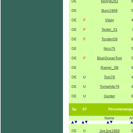
DE
henryk283
DE
Buro1969
DE
F
Vitaly
DE
F
Tester_01
DE
F
Torsten59
DE
Nico75
DE
F
BlueOceanTom
DE
Rainer_SB
DE
U
Tom78
DE
U
Tomwhite79
DE
U
Gunter
Sp
ST
Personenanga
Name
Al
DE
N
JoeJoe1968