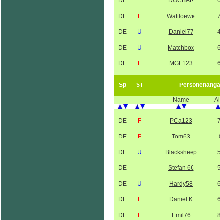
DE
DOCBÄR
DE
F
Wattloewe
DE
U
Daniel77
DE
U
Matchbox
DE
F
MGL123
Sp
ST
Personenanga
Name
Al
DE
F
PCa123
DE
F
Tom63
DE
U
Blacksheep
DE
Stefan 66
DE
U
Hardy58
DE
F
Daniel K
DE
F
Emil76