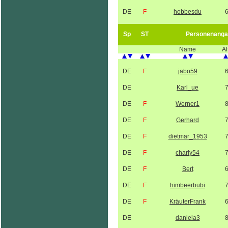
DE
F
hobbesdu
Sp
ST
Personenanga
Name
Al
DE
F
jabo59
DE
Karl_ue
DE
F
Werner1
DE
F
Gerhard
DE
F
dietmar_1953
DE
F
charly54
DE
F
Bert
DE
F
himbeerbubi
DE
F
KräuterFrank
DE
daniela3