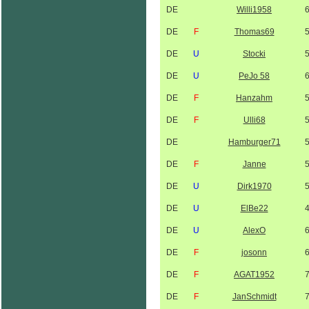
DE
Willi1958
DE
F
Thomas69
DE
U
Stocki
DE
U
PeJo 58
DE
F
Hanzahm
DE
F
Ulli68
DE
Hamburger71
DE
F
Janne
DE
U
Dirk1970
DE
U
ElBe22
DE
U
AlexO
DE
F
josonn
DE
F
AGAT1952
DE
F
JanSchmidt