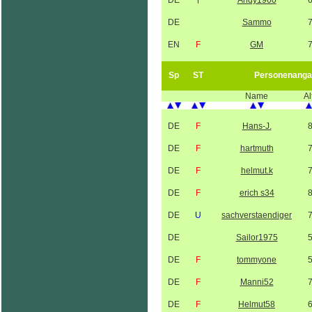
DE
†
Andy1960
DE
Sammo
EN
F
GM
Sp
ST
Personenanga
Name
Al
DE
F
Hans-J.
DE
F
hartmuth
DE
F
helmut.k
DE
F
erich s34
DE
U
sachverstaendiger
DE
Sailor1975
DE
F
tommyone
DE
F
Manni52
DE
F
Helmut58