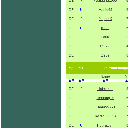
DE
F
Wolfgang1965
DE
U
Martin65
DE
F
JürgenK
DE
U
klaus
DE
F
Paule
DE
F
jan1976
DE
F
t1959
Sp
ST
Personenanga
Name
Al
DE
F
Hatmartini
DE
F
Henning_S
DE
ThomasS53
DE
F
Tester_03_GA
DE
U
Rubrato74