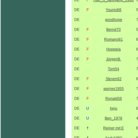
DE
F
Ralf_S_Jahrgang_1966
DE
F
Younis68
DE
goodhope
DE
F
Bernd70
DE
F
Romano61
DE
F
Hoppela
DE
F
JürgenB.
DE
Tom54
DE
F
Steven62
DE
F
werner1955
DE
F
Ronald56
DE
U
heju
DE
U
Ben_1978
DE
†
Reiner mit E