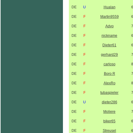
DE
U
Hualan
DE
F
Martin9559
DE
F
Advo
DE
F
nickname
DE
F
Dieter61
DE
F
gerhard29
DE
F
carloso
DE
F
Boro R
DE
F
AlexRo
DE
F
tubaspieler
DE
U
dieter286
DE
F
Moliere
DE
F
biker65
DE
F
Streusel