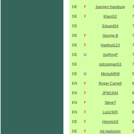
DE
F
Juergen Hamburg
DE
F
Klaus52
DE
Eduard54
DE
F
George B
DE
F
Hartmut123
DE
U
rla@myP
DE
oldcopman53
DE
U
MichaNRW
EN
F
Roger Carnell
EN
F
JPW1944
EN
F
SteveT
EN
F
Luis1945
DE
F
HeinrichS
DE
F
Ad meliorem