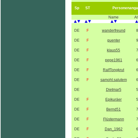
Sp
ST
Personenanga
Name
Al
DE
F
wanderfreund
DE
F
guenter
DE
F
klaus55
DE
F
pepe1961
DE
F
RalfTongkrut
DE
F
samoht.salutem
DE
Dietmar5
DE
F
Epikuräer
DE
F
Bernd51
DE
F
Flüstermann
DE
F
Dan_1962