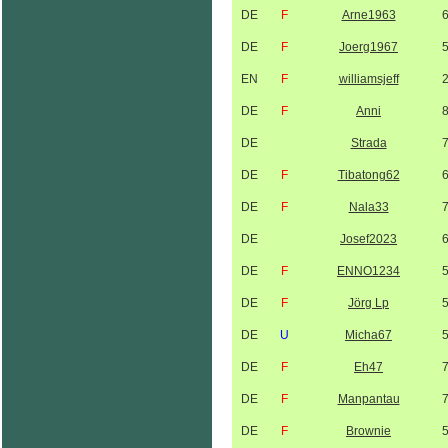
DE
F
Arne1963
DE
F
Joerg1967
EN
F
williamsjeff
DE
F
Anni
DE
Strada
DE
F
Tibatong62
DE
F
Nala33
DE
Josef2023
DE
F
ENNO1234
DE
F
Jörg Lp
DE
U
Micha67
DE
F
Eh47
DE
F
Manpantau
DE
F
Brownie