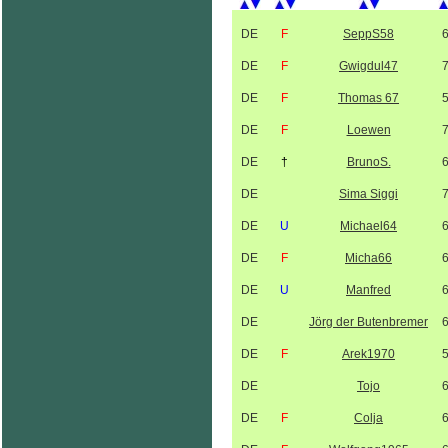
DE
F
SeppS58
DE
F
Gwigdul47
DE
F
Thomas 67
DE
F
Loewen
DE
†
BrunoS.
DE
Sima Siggi
DE
U
Michael64
DE
F
Micha66
DE
U
Manfred
DE
Jörg der Butenbremer
DE
F
Arek1970
DE
Tojo
DE
F
Colja