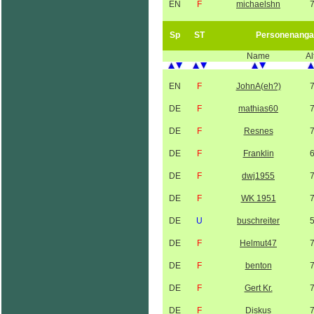
EN
F
michaelshn
Sp
ST
Personenanga
Name
Al
EN
F
JohnA(eh?)
DE
F
mathias60
DE
F
Resnes
DE
F
Franklin
DE
F
dwj1955
DE
F
WK 1951
DE
U
buschreiter
DE
F
Helmut47
DE
F
benton
DE
F
Gert Kr.
DE
F
Diskus