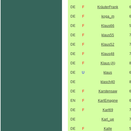
DE
F
KräuterFrank
DE
F
koga_m
DE
F
Klaus66
DE
F
klaus55
DE
F
Klaus52
DE
F
Klaus48
DE
F
Klaus (A)
DE
U
klaus
DE
klasch40
DE
F
Karstensaw
EN
F
KarlEmagne
DE
F
Karl69
DE
Karl_ue
DE
F
Kalle