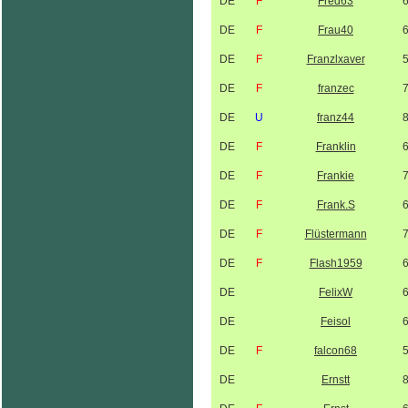
DE
F
Fred63
DE
F
Frau40
DE
F
Franzlxaver
DE
F
franzec
DE
U
franz44
DE
F
Franklin
DE
F
Frankie
DE
F
Frank.S
DE
F
Flüstermann
DE
F
Flash1959
DE
FelixW
DE
Feisol
DE
F
falcon68
DE
Ernstt