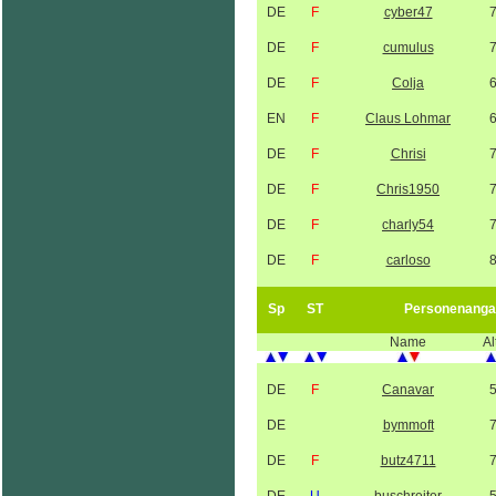
DE
F
cyber47
DE
F
cumulus
DE
F
Colja
EN
F
Claus Lohmar
DE
F
Chrisi
DE
F
Chris1950
DE
F
charly54
DE
F
carloso
Sp
ST
Personenanga
Name
Al
DE
F
Canavar
DE
bymmoft
DE
F
butz4711