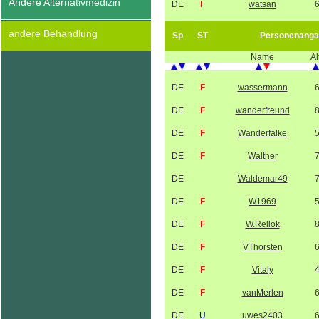
Andere Alternativmedizin
DE
F
watsan
andere Behandlung
Sp
ST
Personenanga
Name
Al
DE
F
wassermann
DE
F
wanderfreund
DE
F
Wanderfalke
DE
F
Walther
DE
Waldemar49
DE
F
W1969
DE
F
W.Rellok
DE
F
VThorsten
DE
F
Vitaly
DE
F
vanMerlen
DE
U
uwes2403