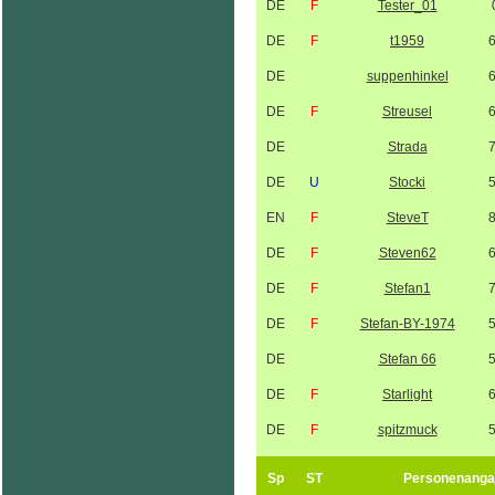
DE
F
Tester_01
DE
F
t1959
DE
suppenhinkel
DE
F
Streusel
DE
Strada
DE
U
Stocki
EN
F
SteveT
DE
F
Steven62
DE
F
Stefan1
DE
F
Stefan-BY-1974
DE
Stefan 66
DE
F
Starlight
DE
F
spitzmuck
Sp
ST
Personenanga