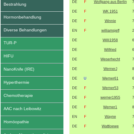
DE
F
Wolfgang aus Berlin
Bestrahlung
DE
F
WK 1951
Hormonbehandlung
DE
F
Winnie
Diverse Behandlungen
EN
F
williamsjeff
DE
Willi1958
TUR-P
DE
Wilfried
HIFU
DE
Weserhecht
NanoKnife (IRE)
DE
WernerJ
DE
U
Werner61
Hyperthermie
DE
F
Werner53
Chemotherapie
DE
F
werner1955
DE
F
Werner1
AAC nach Leibowitz
EN
F
Wayne
Homöopathie
DE
F
Wattloewe