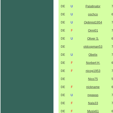
DE
U
Palatinator
DE
U
oschco
DE
U
Optimist1954
DE
F
Onni01
DE
U
Oliver S.
DE
oldcopman53
DE
U
Obelix
DE
F
Norbert H.
DE
F
nicog1953
DE
Nico75
DE
F
nickname
DE
U
ngawas
DE
F
Nala33
DE
F
Musix61