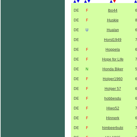
DE
F
Ibo44
DE
F
Huskie
DE
U
Hualan
DE
Horst1949
DE
F
Hoppela
DE
F
Hope for Life
DE
N
Honda Biker
DE
F
Holger1960
DE
F
Holger 57
DE
F
hobbesdu
DE
F
Hiwo52
DE
F
Hinnerk
DE
F
himbeerbubi