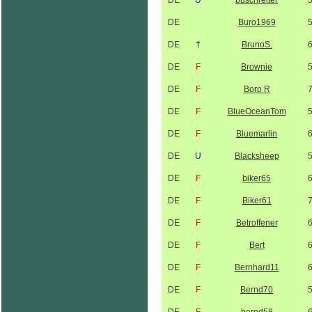
DE
U
buschreiter
DE
Buro1969
DE
†
BrunoS.
DE
F
Brownie
DE
F
Boro R
DE
F
BlueOceanTom
DE
F
Bluemarlin
DE
U
Blacksheep
DE
F
biker65
DE
F
Biker61
DE
F
Betroffener
DE
F
Bert
DE
F
Bernhard11
DE
F
Bernd70