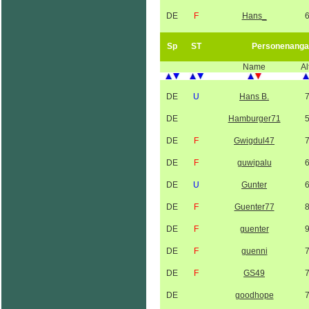
DE
F
Hans_
Sp
ST
Personenanga
Name
Al
DE
U
Hans B.
DE
Hamburger71
DE
F
Gwigdul47
DE
F
guwipalu
DE
U
Gunter
DE
F
Guenter77
DE
F
guenter
DE
F
guenni
DE
F
GS49
DE
goodhope