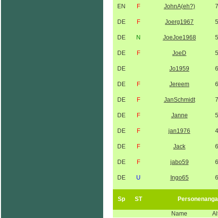
EN
F
JohnA(eh?)
DE
F
Joerg1967
DE
N
JoeJoe1968
DE
F
JoeD
DE
Jo1959
DE
F
Jereem
DE
F
JanSchmidt
DE
F
Janne
DE
F
jan1976
DE
F
Jack
DE
F
jabo59
DE
U
Ingo65
Sp
ST
Personenanga
Name
Al