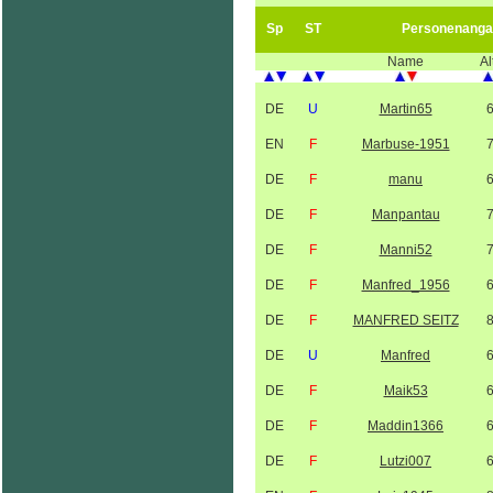
Sp
ST
Personenanga
Name
Al
DE
U
Martin65
EN
F
Marbuse-1951
DE
F
manu
DE
F
Manpantau
DE
F
Manni52
DE
F
Manfred_1956
DE
F
MANFRED SEITZ
DE
U
Manfred
DE
F
Maik53
DE
F
Maddin1366
DE
F
Lutzi007