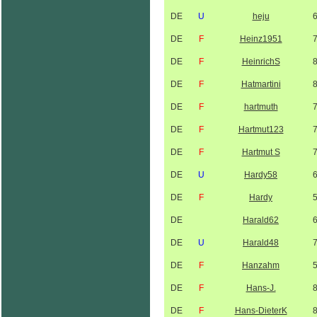
DE
U
heju
DE
F
Heinz1951
DE
F
HeinrichS
DE
F
Hatmartini
DE
F
hartmuth
DE
F
Hartmut123
DE
F
Hartmut S
DE
U
Hardy58
DE
F
Hardy
DE
Harald62
DE
U
Harald48
DE
F
Hanzahm
DE
F
Hans-J.
DE
F
Hans-DieterK