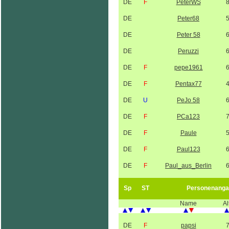
DE
F
PeterWS
DE
Peter68
DE
Peter 58
DE
Peruzzi
DE
F
pepe1961
DE
F
Pentax77
DE
U
PeJo 58
DE
F
PCa123
DE
F
Paule
DE
F
Paul123
DE
F
Paul_aus_Berlin
Sp
ST
Personenanga
Name
Al
DE
F
papsi