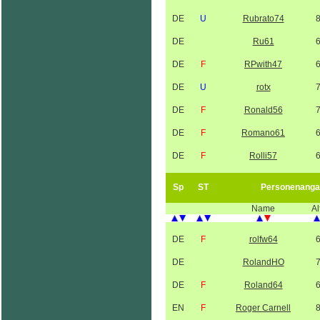
DE
U
Rubrato74
DE
Ru61
DE
F
RPwith47
DE
U
rotx
DE
F
Ronald56
DE
F
Romano61
DE
F
Rolli57
Sp
ST
Personenanga
Name
Al
DE
F
rolfw64
DE
RolandHO
DE
F
Roland64
EN
F
Roger Carnell