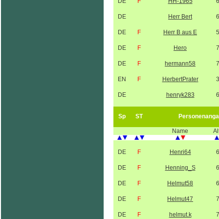
DE
F
HH-1965
DE
Herr Bert
DE
F
Herr B aus E
DE
F
Hero
DE
F
hermann58
EN
F
HerbertPrater
DE
henryk283
Sp
ST
Personenanga
Name
Al
DE
F
Henri64
DE
F
Henning_S
DE
F
Helmut58
DE
F
Helmut47
DE
F
helmut.k