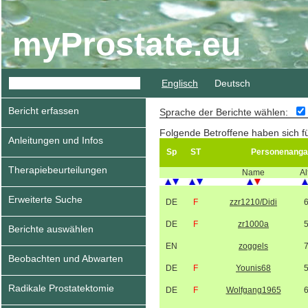
myProstate.eu
Englisch
Deutsch
Bericht erfassen
Sprache der Berichte wählen:
Folgende Betroffene haben sich f
Anleitungen und Infos
Sp
ST
Personenanga
Therapiebeurteilungen
Name
Al
Erweiterte Suche
DE
F
zzr1210/Didi
DE
F
zr1000a
Berichte auswählen
EN
zoggels
Beobachten und Abwarten
DE
F
Younis68
Radikale Prostatektomie
DE
F
Wolfgang1965